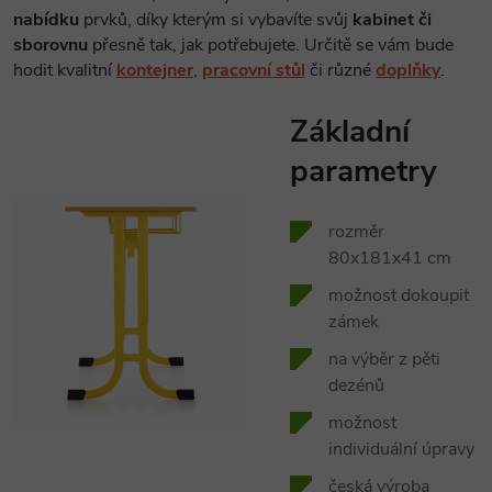
nabídku
prvků, díky kterým si vybavíte svůj
kabinet či
sborovnu
přesně tak, jak potřebujete. Určitě se vám bude
hodit kvalitní
kontejner
,
pracovní stůl
či různé
doplňky
.
Základní
parametry
rozměr
80x181x41 cm
možnost dokoupit
zámek
na výběr z pěti
dezénů
možnost
individuální úpravy
česká výroba