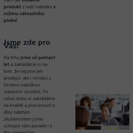
Vám tak
dodáme
produkt
z naší nabídky
v
režimu náhradního
plnění
.
Jsme zde pro
Vás!
Na trhu
jsme už patnáct
let
a zakládáme si na
tom, že nejsme jen
prodejci, ale i výrobci s
širokou nabídkou
vlastních výrobků. Po
celou dobu si zakládáme
na kvalitě a preciznosti a
díky nabitým
zkušenostem jsme
schopni vám poradit i s
tím nejmenším