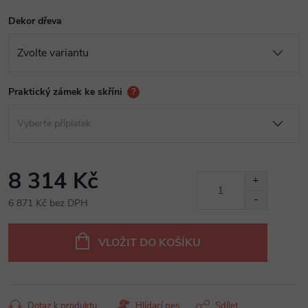
Dekor dřeva
Praktický zámek ke skříni
?
8 314 Kč
6 871 Kč
bez DPH
Měrná
cena:
VLOŽIT DO KOŠÍKU
Dotaz k produktu
Hlídací pes
Sdílet