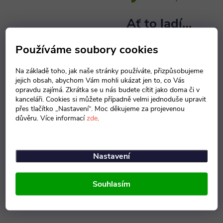
Ať to ladí…
Školní řadu Ámos
Používáme soubory cookies
nabízíme
v pěti různých
barevných dekorech
.
Na základě toho, jak naše stránky používáte, přizpůsobujeme
Dekor
vybírejte pečlivě
a
jejich obsah, abychom Vám mohli ukázat jen to, co Vás
snažte se vše
sladit do
opravdu zajímá. Zkrátka se u nás budete cítit jako doma či v
kanceláři. Cookies si můžete případně velmi jednoduše upravit
jednoho odstínu
. Pokud
přes tlačítko „Nastavení“. Moc děkujeme za projevenou
chcete mít
příjemnou
důvěru. Více informací
zde
.
pracovní atmosféru
,
volte světlejší odstín jako
je
buk nebo javor
.
Nastavení
Tmavé dekory jako
calvados
nebo
třešeň
Souhlasím
naopak vyvolávají pocit
jistoty a autority
.