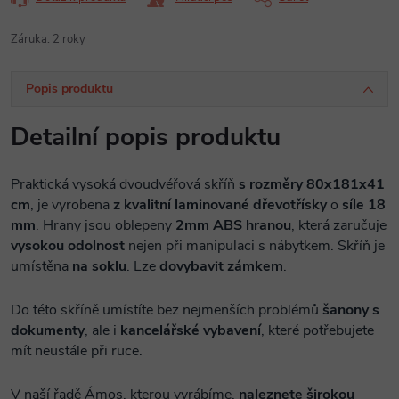
Záruka
:
2 roky
Popis produktu
Detailní popis produktu
Praktická vysoká dvoudvéřová skříň
s rozměry 80x181x41
cm
, je vyrobena
z kvalitní laminované dřevotřísky
o
síle 18
mm
. Hrany jsou oblepeny
2mm ABS hranou
, která zaručuje
vysokou odolnost
nejen při manipulaci s nábytkem. Skříň je
umístěna
na soklu
. Lze
dovybavit zámkem
.
Do této skříně umístíte bez nejmenších problémů
šanony s
dokumenty
, ale i
kancelářské vybavení
, které potřebujete
mít neustále při ruce.
V naší řadě Ámos, kterou vyrábíme,
naleznete širokou