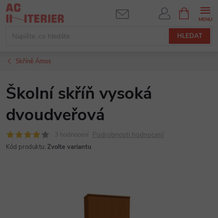
Přejít
NÁKUPNÍ
KOŠÍK
na
obsah
HLEDAT
Skříně Ámos
Školní skříň vysoká
dvoudveřová
Podrobnosti hodnocení
3 hodnocení
Kód produktu:
Zvolte variantu