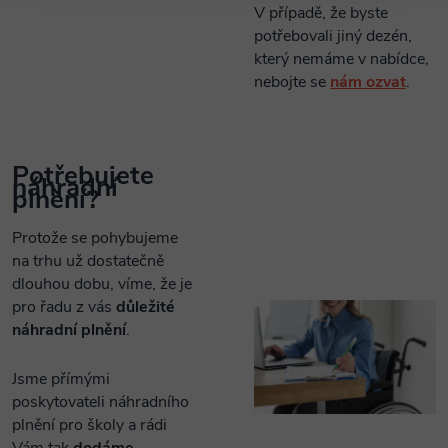
V případě, že byste
potřebovali jiný dezén,
který nemáme v nabídce,
nebojte se
nám ozvat
.
Potřebujete
náhradní
plnění?
Protože se pohybujeme
na trhu už dostatečně
dlouhou dobu, víme, že je
pro řadu z vás
důležité
náhradní plnění
.
Jsme přímými
poskytovateli náhradního
plnění pro školy a rádi