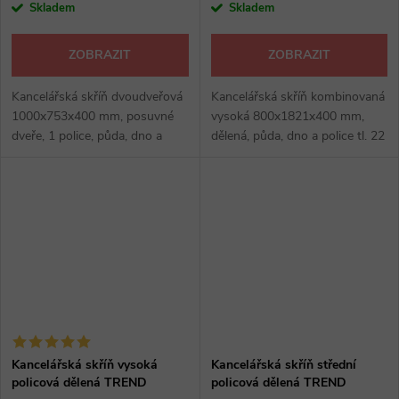
Skladem
Skladem
ZOBRAZIT
ZOBRAZIT
Kancelářská skříň dvoudveřová
Kancelářská skříň kombinovaná
1000x753x400 mm, posuvné
vysoká 800x1821x400 mm,
dveře, 1 police, půda, dno a
dělená, půda, dno a police tl. 22
police tl. 22 mm, ostatní 16
mm, ostatní 16 mm, zámek,
mm, výšková rektifikace max 30
výšková rektifikace max 30 mm,
mm, kancelářské skříně:
kancelářské skříně: hruška,...
hruška,...
Kancelářská skříň vysoká
Kancelářská skříň střední
policová dělená TREND
policová dělená TREND