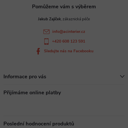
t
Jakub Zajíček
í
info
@
acinterier.cz
+420 608 123 591
Sledujte nás na Facebooku
Informace pro vás
Přijímáme online platby
Poslední hodnocení produktů