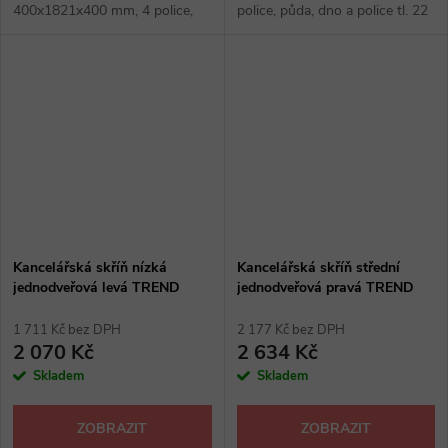
400x1821x400 mm, 4 police,
police, půda, dno a police tl. 22
půda, dno a police tl. 22 mm,
mm, ostatní 16 mm, zámek,
ostatní 16 mm, zámek, výškově
výšková rektifikace max 30 mm,
stavitelná, provedení hruška,
kancelářské skříně: hruška,...
hruška...
Kancelářská skříň nízká
Kancelářská skříň střední
jednodveřová levá TREND
jednodveřová pravá TREND
1 711 Kč bez DPH
2 177 Kč bez DPH
2 070 Kč
2 634 Kč
Skladem
Skladem
ZOBRAZIT
ZOBRAZIT