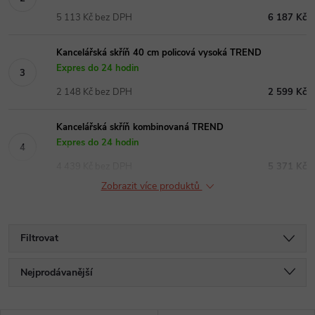
5 113 Kč bez DPH
6 187 Kč
Kancelářská skříň 40 cm policová vysoká TREND
Expres do 24 hodin
2 148 Kč bez DPH
2 599 Kč
Kancelářská skříň kombinovaná TREND
Expres do 24 hodin
4 439 Kč bez DPH
5 371 Kč
Zobrazit více produktů
Filtrovat
Ř
Nejprodávanější
a
Nejlevnější