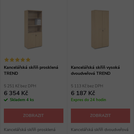
V
Nejdražší
z
ý
Abecedně
e
p
n
i
í
s
p
Kancelářská skříň prosklená
Kancelářská skříň vysoká
TREND
dvoudveřová TREND
p
r
5 251 Kč bez DPH
5 113 Kč bez DPH
r
6 354 Kč
6 187 Kč
o
Skladem
4 ks
Expres do 24 hodin
o
d
ZOBRAZIT
ZOBRAZIT
d
u
Kancelářská skříň prosklená
Kancelářská skříň dvoudveřová