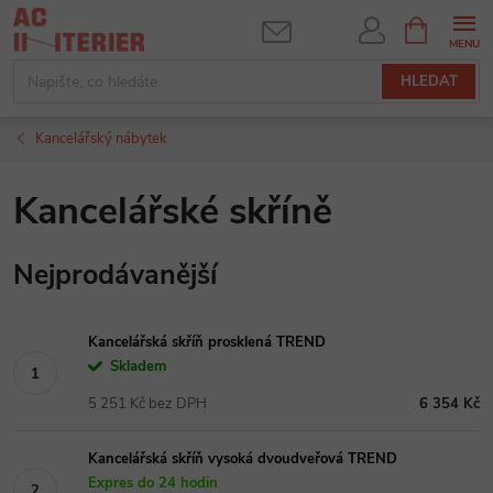
Přejít
NÁKUPNÍ
KOŠÍK
na
obsah
HLEDAT
Kancelářský nábytek
Kancelářské skříně
Nejprodávanější
Kancelářská skříň prosklená TREND
Skladem
5 251 Kč bez DPH
6 354 Kč
Kancelářská skříň vysoká dvoudveřová TREND
Expres do 24 hodin