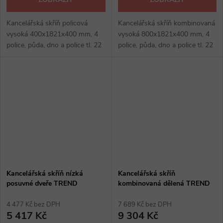
Kancelářská skříň policová
Kancelářská skříň kombinovaná
vysoká 400x1821x400 mm, 4
vysoká 800x1821x400 mm, 4
police, půda, dno a police tl. 22
police, půda, dno a police tl. 22
mm, ostatní 16 mm, výšková
mm, ostatní 16 mm, zámek,
rektifikace max 30 mm,
výšková rektifikace max 30 mm,
kancelářské skříně: hruška
kancelářské skříně: hruška,...
Aroso, tmavý...
Kancelářská skříň nízká
Kancelářská skříň
posuvné dveře TREND
kombinovaná dělená TREND
4 477 Kč bez DPH
7 689 Kč bez DPH
5 417 Kč
9 304 Kč