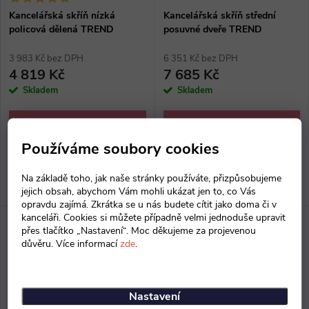
Kancelářská skříň nízká
Kancelářská skříň střední
policová dělená TREND
posuvné dveře TREND
3 983 Kč bez DPH
6 351 Kč bez DPH
4 819 Kč
7 685 Kč
Skladem
Skladem
ZOBRAZIT
ZOBRAZIT
Používáme soubory cookies
Kancelářská skříň policová
Kancelářská skříň dvoudveřová
nízká 800x765x400 mm,
1000x1433x400 mm, posuvné
Na základě toho, jak naše stránky používáte, přizpůsobujeme
dělená, lískovnice 18 polic,
dveře, 3 police, půda, dno a
jejich obsah, abychom Vám mohli ukázat jen to, co Vás
opravdu zajímá. Zkrátka se u nás budete cítit jako doma či v
půda, dno a police tl. 22 mm,
police tl. 22 mm, ostatní 16
kanceláři. Cookies si můžete případně velmi jednoduše upravit
ostatní 16 mm, výšková
mm, výšková rektifikace max 30
přes tlačítko „Nastavení“. Moc děkujeme za projevenou
rektifikace max 30 mm,
mm, kancelářské skříně:
důvěru. Více informací
zde
.
kancelářské skříně:...
hruška,...
Nastavení