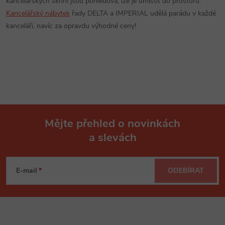
kancelářských skříní jsou pohledová, lze je umístit do prostoru.
á
p
Kancelářský nábytek
řady DELTA a IMPERIAL udělá parádu v každé
n
kanceláři, navíc za opravdu výhodné ceny!
r
í
v
k
y
v
Mějte přehled o novinkách
ý
a slevách
Z
p
á
i
E-mail
ODEBÍRAT
p
s
u
a