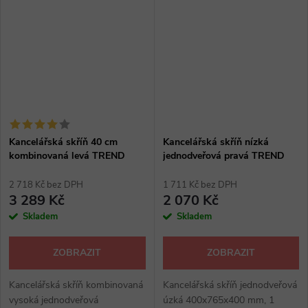
mm, kancelářské skříně:
stavitelná, kancelářské skříně:
hruška,...
hruška,...
Kancelářská skříň 40 cm
Kancelářská skříň nízká
kombinovaná levá TREND
jednodveřová pravá TREND
2 718 Kč bez DPH
1 711 Kč bez DPH
3 289 Kč
2 070 Kč
Skladem
Skladem
ZOBRAZIT
ZOBRAZIT
Kancelářská skříň kombinovaná
Kancelářská skříň jednodveřová
vysoká jednodveřová
úzká 400x765x400 mm, 1