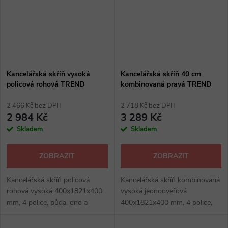
Kancelářská skříň vysoká
Kancelářská skříň 40 cm
policová rohová TREND
kombinovaná pravá TREND
2 466 Kč bez DPH
2 718 Kč bez DPH
2 984 Kč
3 289 Kč
Skladem
Skladem
ZOBRAZIT
ZOBRAZIT
Kancelářská skříň policová
Kancelářská skříň kombinovaná
rohová vysoká 400x1821x400
vysoká jednodveřová
mm, 4 police, půda, dno a
400x1821x400 mm, 4 police,
police tl. 22 mm, ostatní 16
půda, dno a police tl. 22 mm,
mm, výšková rektifikace max 30
ostatní 16 mm, zámek, výškově