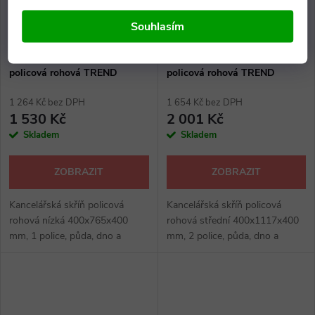
Souhlasím
Kancelářská skříň nízká
Kancelářská skříň střední
policová rohová TREND
policová rohová TREND
1 264 Kč bez DPH
1 654 Kč bez DPH
1 530 Kč
2 001 Kč
Skladem
Skladem
ZOBRAZIT
ZOBRAZIT
Kancelářská skříň policová
Kancelářská skříň policová
rohová nízká 400x765x400
rohová střední 400x1117x400
mm, 1 police, půda, dno a
mm, 2 police, půda, dno a
police tl. 22 mm, ostatní 16
police tl. 22 mm, ostatní 16
mm, výšková rektifikace max 30
mm, výšková rektifikace max 30
mm, kancelářské skříně: hruška,
mm, kancelářské skříně:
hruška...
hruška...