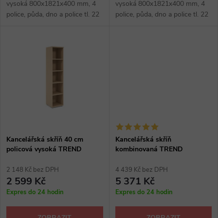
u
vysoká 800x1821x400 mm, 4
vysoká 800x1821x400 mm, 4
k
police, půda, dno a police tl. 22
police, půda, dno a police tl. 22
k
mm, ostatní 16 mm, zámek,
mm, ostatní 16 mm, zámek,
výšková rektifikace max 30 mm,
výškově stavitelná, kancelářské
t
kancelářské skříně: hruška,...
skříně: hruška, hruška Aroso,...
t
ů
ů
Kancelářská skříň 40 cm
Kancelářská skříň
policová vysoká TREND
kombinovaná TREND
2 148 Kč bez DPH
4 439 Kč bez DPH
2 599 Kč
5 371 Kč
Expres do 24 hodin
Expres do 24 hodin
ZOBRAZIT
ZOBRAZIT