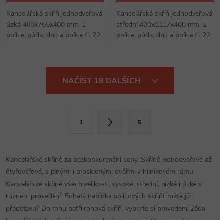
Kancelářská skříň jednodveřová
Kancelářská skříň jednodveřová
úzká 400x765x400 mm, 1
střední 400x1117x400 mm, 2
police, půda, dno a police tl. 22
police, půda, dno a police tl. 22
mm, ostatní 16 mm, zámek,
mm, ostatní 16 mm, zámek,
výšková rektifikace max 30 mm,
výškově stavitelná, kancelářské
kancelářské skříně: hruška,...
skříně: hruška, hruška...
O
NAČÍST 18 DALŠÍCH
v
l
S
1
5
t
á
r
d
á
Kancelářské skříně za bezkonkurenční ceny! Skříně jednodveřové až
a
n
čtyřdvéřové, s plnými i prosklenými dvěřmi v hliníkovém rámu.
k
Kancelářské skříně všech velikostí, vysoké, střední, nízké i úzké v
c
o
různém provedení. Bohatá nabídka policových skříňí, máte již
í
představu? Do rohu patří rohová skříň, vyberte si provedení. Záda
v