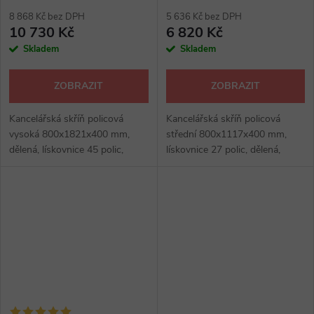
8 868 Kč bez DPH
5 636 Kč bez DPH
10 730 Kč
6 820 Kč
Skladem
Skladem
ZOBRAZIT
ZOBRAZIT
Kancelářská skříň policová
Kancelářská skříň policová
vysoká 800x1821x400 mm,
střední 800x1117x400 mm,
dělená, lískovnice 45 polic,
lískovnice 27 polic, dělená,
půda, dno a police tl. 22 mm,
půda, dno a police tl. 22 mm,
ostatní 16 mm, výšková
ostatní 16 mm, výšková
rektifikace max 30 mm,
rektifikace max 30 mm,
kancelářské skříně:...
kancelářské skříně:...