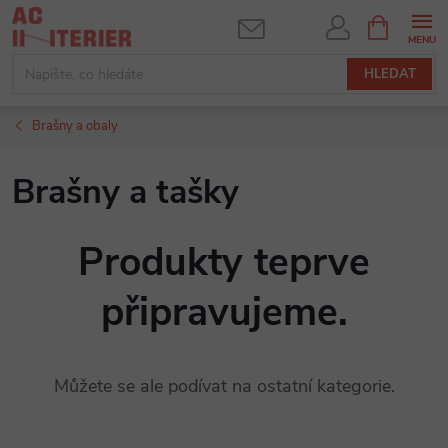
Přejít
NÁKUPNÍ
KOŠÍK
na
obsah
HLEDAT
Brašny a obaly
Brašny a tašky
Produkty teprve
připravujeme.
Můžete se ale podívat na ostatní kategorie.