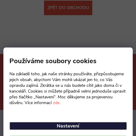
ZPĚT DO OBCHODU
Používáme soubory cookies
Mějte přehled o novinkách
a slevách
Na základě toho, jak naše stránky používáte, přizpůsobujeme
Z
jejich obsah, abychom Vám mohli ukázat jen to, co Vás
opravdu zajímá. Zkrátka se u nás budete cítit jako doma či v
á
kanceláři. Cookies si můžete případně velmi jednoduše upravit
E-mail
ODEBÍRAT
přes tlačítko „Nastavení“. Moc děkujeme za projevenou
důvěru. Více informací
zde
.
p
a
Nastavení