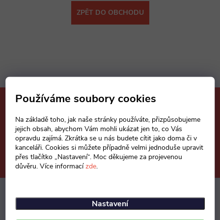
ZPĚT DO OBCHODU
Používáme soubory cookies
Mějte přehled o novinkách
a slevách
Na základě toho, jak naše stránky používáte, přizpůsobujeme
Z
jejich obsah, abychom Vám mohli ukázat jen to, co Vás
opravdu zajímá. Zkrátka se u nás budete cítit jako doma či v
á
kanceláři. Cookies si můžete případně velmi jednoduše upravit
E-mail
ODEBÍRAT
přes tlačítko „Nastavení“. Moc děkujeme za projevenou
důvěru. Více informací
zde
.
p
a
Nastavení