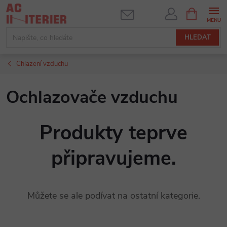
Přejít
NÁKUPNÍ
KOŠÍK
na
obsah
HLEDAT
Chlazení vzduchu
Ochlazovače vzduchu
Produkty teprve
připravujeme.
Můžete se ale podívat na ostatní kategorie.