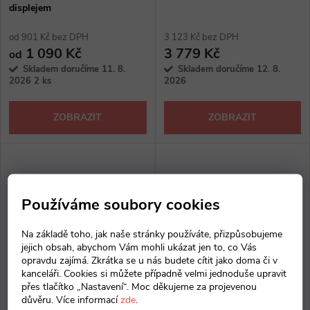
p
displejem
p
r
od 901 Kč bez DPH
3 123 Kč bez DPH
r
1 090 Kč
3 779 Kč
od
o
Skladem doručíme 11. 8.
Skladem doručíme 12. 8.
o
2026
2 ks
2026
d
d
ZOBRAZIT
ZOBRAZIT
u
u
k
k
Používáme soubory cookies
t
t
Na základě toho, jak naše stránky používáte, přizpůsobujeme
ů
jejich obsah, abychom Vám mohli ukázat jen to, co Vás
ů
opravdu zajímá. Zkrátka se u nás budete cítit jako doma či v
kanceláři. Cookies si můžete případně velmi jednoduše upravit
přes tlačítko „Nastavení“. Moc děkujeme za projevenou
důvěru. Více informací
zde
.
Nastavitelná stolní LED
LED stolní lampička