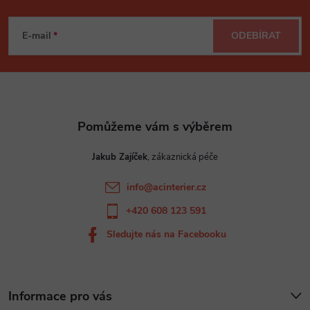
Z
a
á
c
E-mail
ODEBÍRAT
p
í
p
a
r
t
v
Jakub Zajíček
í
k
info
@
acinterier.cz
y
+420 608 123 591
v
Sledujte nás na Facebooku
ý
p
Informace pro vás