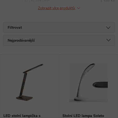
1 311 Kč bez DPH
1 586 Kč
Zobrazit více produktů
Filtrovat
Ř
Nejprodávanější
a
Nejlevnější
V
Nejdražší
z
ý
Abecedně
e
p
n
i
í
s
LED stolní lampička s
Stolní LED lampa Soleto