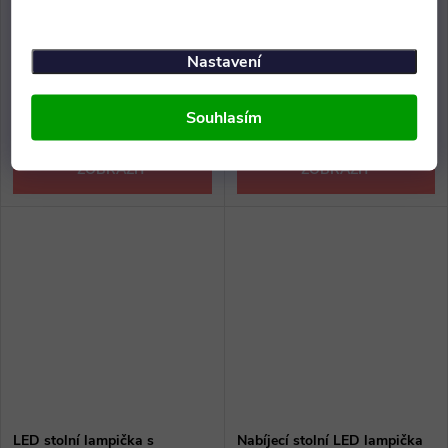
lampička, stmívatelná
stmívatelná
1 147 Kč bez DPH
1 311 Kč bez DPH
Nastavení
1 388 Kč
1 586 Kč
Skladem doručíme 11. 8.
Skladem doručíme 11. 8.
Souhlasím
2026
2 ks
2026
5 ks
ZOBRAZIT
ZOBRAZIT
LED stolní lampička s
Nabíjecí stolní LED lampička