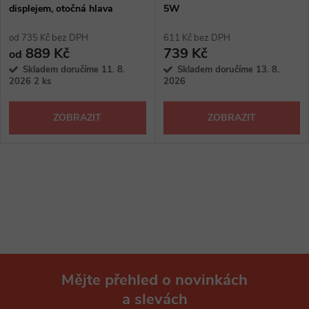
displejem, otočná hlava
5W
od 735 Kč bez DPH
611 Kč bez DPH
889 Kč
739 Kč
od
Skladem doručíme 11. 8.
Skladem doručíme 13. 8.
2026
2 ks
2026
ZOBRAZIT
ZOBRAZIT
O
v
l
á
Mějte přehled o novinkách
d
a slevách