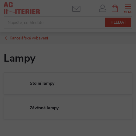
Přejít
NÁKUPNÍ
KOŠÍK
na
obsah
HLEDAT
Kancelářské vybavení
Lampy
Stolní lampy
Závěsné lampy