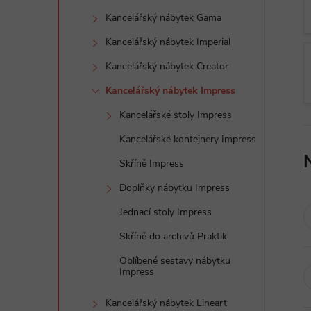
t
Kancelářský nábytek Gama
r
Kancelářský nábytek Imperial
Kancelářský nábytek Creator
a
Kancelářský nábytek Impress
n
Kancelářské stoly Impress
Kancelářské kontejnery Impress
n
Skříně Impress
í
Doplňky nábytku Impress
Jednací stoly Impress
p
Skříně do archivů Praktik
a
Oblíbené sestavy nábytku
Impress
n
Kancelářský nábytek Lineart