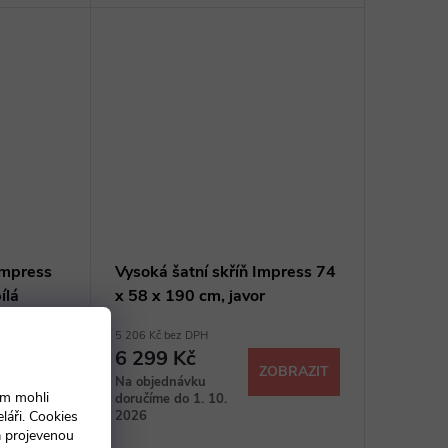
Impress
Vysoká šatní skříň Impress 74
ílá
x 58 x 190 cm, javor
5 206 Kč bez DPH
6 299 Kč
OBRAZIT
ZOBRAZIT
Na objednávku
ám mohli
doručíme do 1. 10.
2026
láři. Cookies
a projevenou