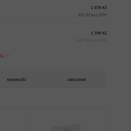
1 079 Kč
892 Kč bez DPH
1 799 Kč
1 487 Kč bez DPH
ktů
NEJDRAŽŠÍ
ABECEDNĚ