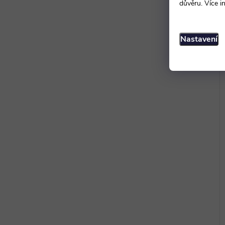
důvěru. Více i
Nastavení