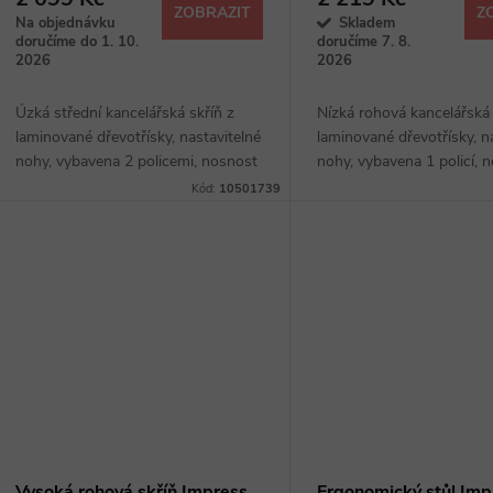
ZOBRAZIT
Z
Na objednávku
Skladem
doručíme do 1. 10.
doručíme 7. 8.
2026
2026
Úzká střední kancelářská skříň z
Nízká rohová kancelářská 
laminované dřevotřísky, nastavitelné
laminované dřevotřísky, n
nohy, vybavena 2 policemi, nosnost
nohy, vybavena 1 policí, 
10 kg, výběr ze 4 dezénů
kg, výběr ze 4 dezénů
Kód:
10501739
Vysoká rohová skříň Impress
Ergonomický stůl Im