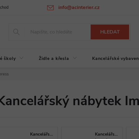
info@acinterier.cz
chodní podmínky
Ochrana osobních údajů
Atypická výroba na zak
HLEDAT
é školy
Židle a křesla
Kancelářské vybaven
press
Kancelářský nábytek I
Kancelářské
Kancelářské