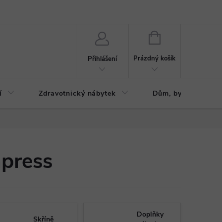
ázku
Reklamační řád
NÁKUPNÍ
KOŠÍK
Prázdný košík
Přihlášení
í
Zdravotnický nábytek
Dům, byt, zahrada
mpress
Doplňky
Skříně