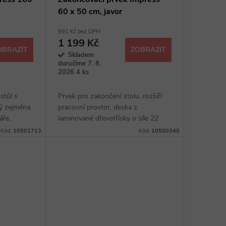
60 x 50 cm, javor
991 Kč bez DPH
1 199 Kč
OBRAZIT
ZOBRAZIT
Skladem
doručíme 7. 8.
2026
4 ks
stůl s
Prvek pro zakončení stolu, rozšíří
ý zejména
pracovní prostor, deska z
áře,
laminované dřevotřísky o síle 22
í, deska z
mm, nastavitelná chromová noha, 4
Kód:
10501713
Kód:
10500340
síle 22
typy dezénů