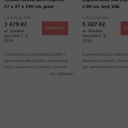
37 x 37 x 190 cm, javor
x 90 cm, levý, bílá
2 875 Kč bez DPH
4 452 Kč bez DPH
3 479 Kč
5 387 Kč
ZOBRAZIT
Z
Skladem
Skladem
doručíme 7. 8.
doručíme 7. 8.
2026
2026
Vysoká rohová kancelářská skříň z
Ergonomický kancelářský 
laminované dřevotřísky, nastavitelné
dřevěnou podnoží, vhodn
nohy, vybavena 4 policemi, nosnost
pro administrativní kancel
10 kg, výběr ze 4 dezénů
speciální rohové proveden
Kód:
10500519
laminované dřevotřísky o 
mm,...