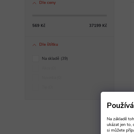
Dle ceny
569
Kč
37199
Kč
Dle štítku
Na skladě
39
Akce
0
Novinka
0
Tip
0
Používá
Na základě toh
ukázat jen to,
si můžete příp