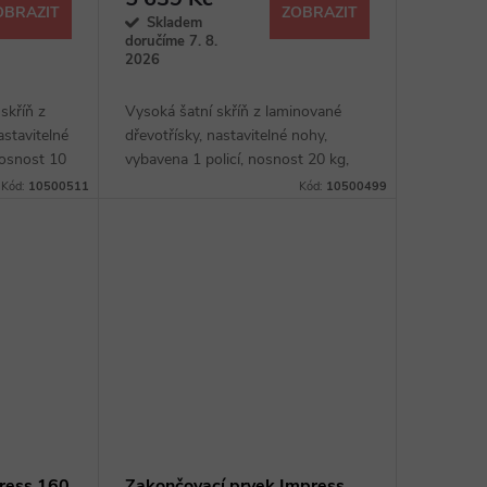
OBRAZIT
ZOBRAZIT
Skladem
doručíme 7. 8.
2026
skříň z
Vysoká šatní skříň z laminované
astavitelné
dřevotřísky, nastavitelné nohy,
nosnost 10
vybavena 1 policí, nosnost 20 kg,
výběr ze 4 dezénů
Kód:
10500511
Kód:
10500499
press 160
Zakončovací prvek Impress