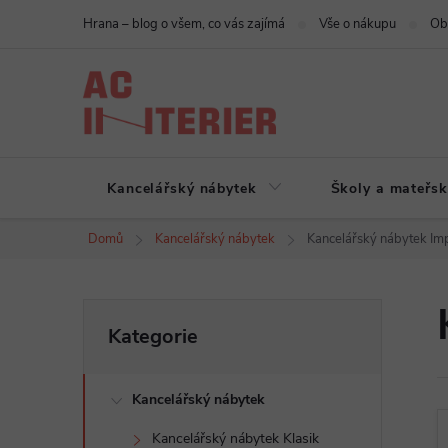
Přejít
Hrana – blog o všem, co vás zajímá
Vše o nákupu
Ob
na
obsah
Kancelářský nábytek
Školy a mateřsk
Domů
Kancelářský nábytek
Kancelářský nábytek Im
P
Přeskočit
Kategorie
kategorie
o
Kancelářský nábytek
s
Kancelářský nábytek Klasik