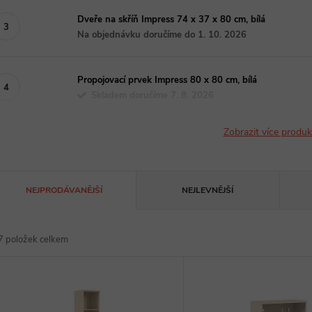
Dveře na skříň Impress 74 x 37 x 80 cm, bílá
Na objednávku doručíme do 1. 10. 2026
Propojovací prvek Impress 80 x 80 cm, bílá
Skladem doručíme 7. 8. 2026
Zobrazit více produ
Ř
NEJPRODÁVANĚJŠÍ
NEJLEVNĚJŠÍ
a
7
položek celkem
z
V
e
ý