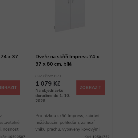
 74 x 37
Dveře na skříň Impress 74 x
37 x 80 cm, bílá
892 Kč bez DPH
1 079 Kč
OBRAZIT
ZOBRAZIT
Na objednávku
doručíme do 1. 10.
2026
 z
Pro nízkou skříň Impress, zabrání
astavitelné
nežádoucím pohledům, zamezí
i, nosnost
vniku prachu, vybaveny kovovými
úchytkami
Kód:
10500507
Kód:
10501752