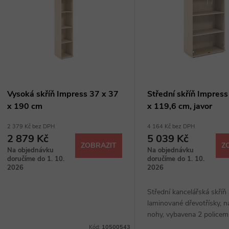
n
p
p
s
r
p
Vysoká skříň Impress 37 x 37
Střední skříň Impress
o
x 190 cm
x 119,6 cm, javor
r
2 379 Kč bez DPH
4 164 Kč bez DPH
d
2 879 Kč
5 039 Kč
o
ZOBRAZIT
Z
Na objednávku
Na objednávku
u
doručíme do 1. 10.
doručíme do 1. 10.
d
2026
2026
k
Střední kancelářská skříň
u
laminované dřevotřísky, n
t
nohy, vybavena 2 policem
k
20 kg, výběr ze 4 dezénů
Kód:
10500543