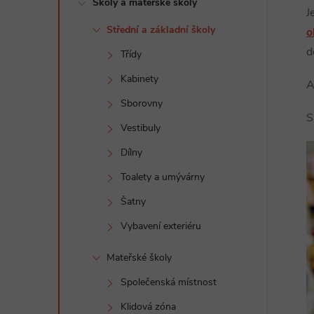
Školy a mateřské školy
t
J
Střední a základní školy
o
r
d
Třídy
a
Kabinety
A
Sborovny
n
S
Vestibuly
n
Dílny
Toalety a umývárny
í
Šatny
p
Vybavení exteriéru
a
Mateřské školy
Společenská místnost
n
Klidová zóna