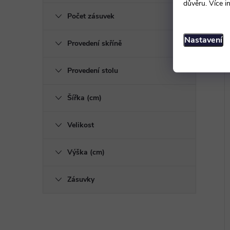
důvěru. Více i
Počet zásuvek
Nastavení
Provedení skříně
Provedení stolu
Šířka (cm)
Velikost
Výška (cm)
Zásuvky