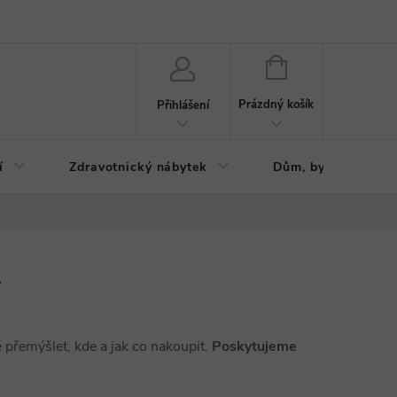
ázku
Reklamační řád
NÁKUPNÍ
KOŠÍK
Prázdný košík
Přihlášení
í
Zdravotnický nábytek
Dům, byt, zahrada
y
ě přemýšlet, kde a jak co nakoupit.
Poskytujeme