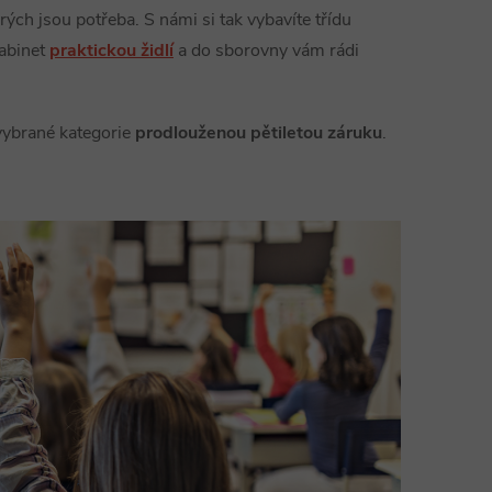
erých jsou potřeba. S námi si tak vybavíte třídu
kabinet
praktickou židlí
a do sborovny vám rádi
 vybrané kategorie
prodlouženou pětiletou záruku
.