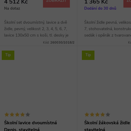
4 512 Kč
ZOBRAZIT
1 365 Kč
Z
Na dotaz
Dodání do 30 dnů
Školní set dvoumístný, lavice a dvě
Školní židle pevná, velikost
židle, pevný, velikost 2, 3, 4, 5, 6, 7,
7, stohovatelná, konstruk
lavice 130x50 cm s koši, tl. desky je
sedák i opěrák z tvarované
18 mm, rohy dle vašeho výběru,
barva dle vzorníku RAL.
Kód:
260030/1018/2
K
hrana ABS 2 mm, plochooválová...
Tip
Tip
Školní lavice dvoumístná
Školní žákovská židle
Denis, stavitelná
stavitelná