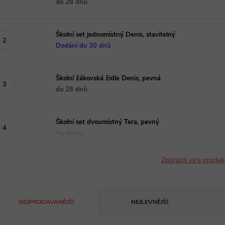
do 28 dnů
Školní set jednomístný Denis, stavitelný
Dodání do 30 dnů
Školní žákovská židle Denis, pevná
do 28 dnů
Školní set dvoumístný Tera, pevný
Na dotaz
Zobrazit více produ
Ř
NEJPRODÁVANĚJŠÍ
NEJLEVNĚJŠÍ
a