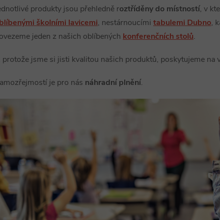
ednotlivé produkty jsou přehledně r
oztříděny do místností
, v kt
blíbenými školními lavicemi
, nestárnoucími
tabulemi Dubno
, 
ovezeme jeden z našich oblíbených
konferenčních stolů
.
 protože jsme si jisti kvalitou našich produktů, poskytujeme na
amozřejmostí je pro nás
náhradní plnění
.