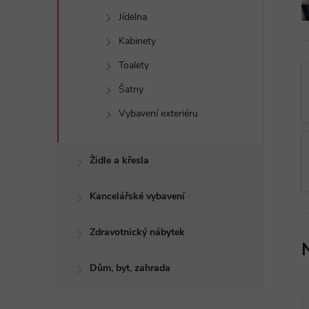
e
Jídelna
l
Kabinety
Toalety
Šatny
Vybavení exteriéru
Židle a křesla
Kancelářské vybavení
Zdravotnický nábytek
Dům, byt, zahrada