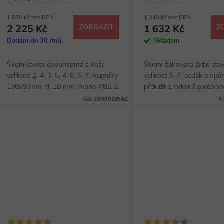
1 839 Kč bez DPH
1 349 Kč bez DPH
2 225 Kč
ZOBRAZIT
1 632 Kč
Z
Dodání do 30 dnů
Skladem
Školní lavice dvoumístná s koši,
Školní žákovská židle stav
velikost 2–4, 3–5, 4–6, 5–7, rozměry
velikost 5–7, sedák a opě
130x50 cm, tl. 18 mm, hrana ABS 2
překližka, odolná plochoo
mm, výškově stavitelná,
konstrukce, povrchová ú
Kód:
260002/RAL
K
plochooválová konstrukce,
Komaxit, barva dle vzorn
povrchová úprava...
nohy s...