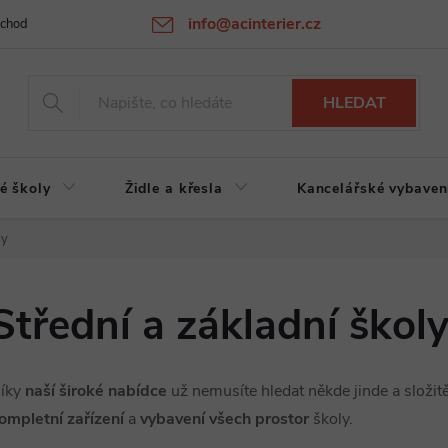
info@acinterier.cz
chodní podmínky
Ochrana osobních údajů
Atypická výroba na zak
HLEDAT
é školy
Židle a křesla
Kancelářské vybaven
ly
Střední a základní škol
íky
naší široké nabídce
už nemusíte hledat někde jinde a složit
ompletní zařízení
a
vybavení všech prostor
školy.