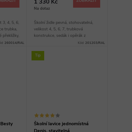
OBRAZIT
1 330 Kč
ZOBRAZIT
Na dotaz
 3, 4, 5, 6,
Školní židle pevná, stohovatelná,
ce trubka,
velikost 4, 5, 6, 7, trubková
 překližky,
konstrukce, sedák i opěrák z
tvarované překližky.
ód:
260014/RAL
Kód:
201203/RAL
Tip
 Besty
Školní lavice jednomístná
Denis, stavitelná