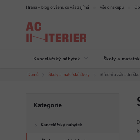
Přejít
Hrana – blog o všem, co vás zajímá
Vše o nákupu
Ob
na
obsah
Kancelářský nábytek
Školy a mateřsk
Domů
Školy a mateřské školy
Střední a základní ško
P
Přeskočit
Kategorie
kategorie
o
D
Kancelářský nábytek
s
k