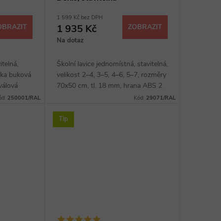
1 599 Kč bez DPH
OBRAZIT
1 935 Kč
ZOBRAZIT
Na dotaz
itelná,
Školní lavice jednomístná, stavitelná,
rka buková
velikost 2–4, 3–5, 4–6, 5–7, rozměry
válová
70x50 cm, tl. 18 mm, hrana ABS 2
prava
mm, plochooválová konstrukce,
ód:
250001/RAL
Kód:
29071/RAL
íku RAL,
povrchová úprava Komaxit, drátěný
koš,...
Tip