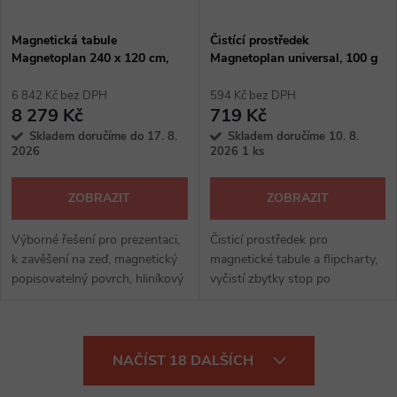
Magnetická tabule
Čistící prostředek
Magnetoplan 240 x 120 cm,
Magnetoplan universal, 100 g
bílá
6 842 Kč bez DPH
594 Kč bez DPH
8 279 Kč
719 Kč
Skladem doručíme do 17. 8.
Skladem doručíme 10. 8.
2026
2026
1 ks
ZOBRAZIT
ZOBRAZIT
Výborné řešení pro prezentaci,
Čisticí prostředek pro
k zavěšení na zeď, magnetický
magnetické tabule a flipcharty,
popisovatelný povrch, hliníkový
vyčistí zbytky stop po
rám, s odkládacím držákem
popisovačích
O
NAČÍST 18 DALŠÍCH
v