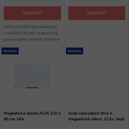
o
d
d
ZOBRAZIT
ZOBRAZIT
u
u
Výborné řešení pro prezentaci,
k zavěšení na zeď, magnetický
k
popisovatelný povrch, hliníkový
k
rám, s odkládacím držákem
t
Novinka
Novinka
t
ů
ů
Magnetická tabule ALFA 120 x
Sada náhradních filců k
90 cm, bílá
magnetické stěrce, 12 ks, šedá