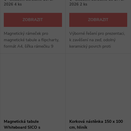
2026
4 ks
2026
2 ks
ZOBRAZIT
ZOBRAZIT
Magnetický rámeček pro
Výborné řešení pro prezentaci,
magnetické tabule a flipcharty,
k zavěšení na zeď, odolný
formát A4, šířka rámečku 9
keramický povrch proti
mm, 4 barevná provedení
poškrábání, magnetický
popisovatelný povrch, hliníkový
rám, s odkládacím držákem
Magnetická tabule
Korková nástěnka 150 x 100
Whiteboard SICO s
cm, hliník