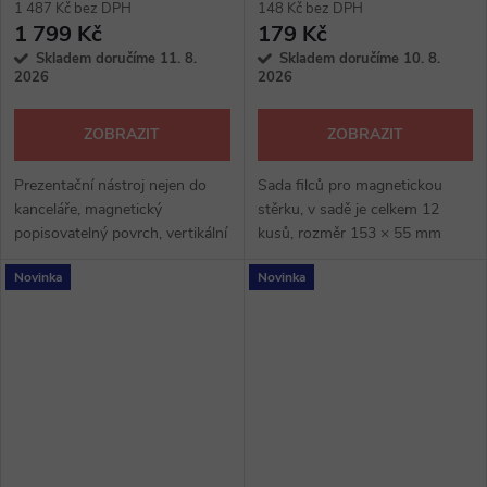
1 487 Kč bez DPH
148 Kč bez DPH
1 799 Kč
179 Kč
Skladem doručíme 11. 8.
Skladem doručíme 10. 8.
2026
2026
ZOBRAZIT
ZOBRAZIT
Prezentační nástroj nejen do
Sada filců pro magnetickou
kanceláře, magnetický
stěrku, v sadě je celkem 12
popisovatelný povrch, vertikální
kusů, rozměr 153 × 55 mm
či horizontální zavěšení na zeď,
Novinka
Novinka
s odkládacím držákem