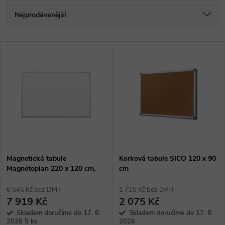
Ř
Nejprodávanější
a
Nejlevnější
V
Nejdražší
z
ý
Abecedně
e
p
n
i
í
s
p
Magnetická tabule
Korková tabule SICO 120 x 90
Magnetoplan 220 x 120 cm,
cm
p
bílá
r
6 545 Kč bez DPH
1 715 Kč bez DPH
r
7 919 Kč
2 075 Kč
o
Skladem doručíme do 17. 8.
Skladem doručíme do 17. 8.
2026
5 ks
2026