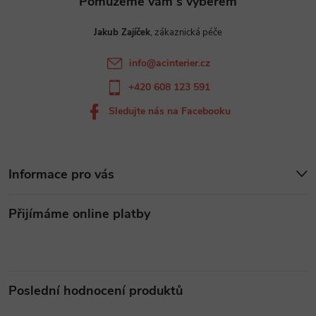
t
v
Jakub Zajíček
ý
í
info
@
acinterier.cz
p
+420 608 123 591
i
Sledujte nás na Facebooku
s
u
Informace pro vás
Přijímáme online platby
Poslední hodnocení produktů