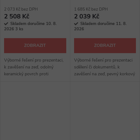
keramickým povrchem 120 x
90 cm, bílá
2 073 Kč bez DPH
1 685 Kč bez DPH
2 508 Kč
2 039 Kč
Skladem doručíme 10. 8.
Skladem doručíme 11. 8.
2026
3 ks
2026
ZOBRAZIT
ZOBRAZIT
Výborné řešení pro prezentaci,
Výborné řešení pro prezentaci
k zavěšení na zeď, odolný
sdělení či dokumentů, k
keramický povrch proti
zavěšení na zeď, pevný korkový
poškrábání, magnetický
povrch, hliníkový rám,
popisovatelný povrch, hliníkový
připevnění pomocí připínáčků
rám, s odkládacím držákem