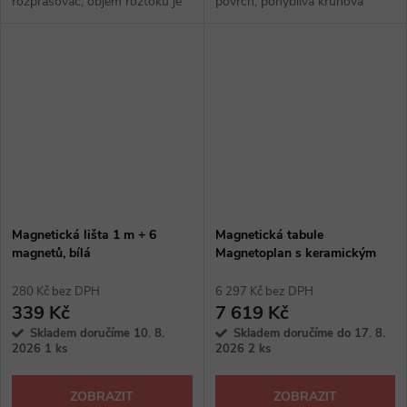
rozprašovač, objem roztoku je
povrch, pohyblivá kruhová
250 ml
základna, výklopná ramena
rozšíří pracovní plochu, s
odkládacím držákem
Magnetická lišta 1 m + 6
Magnetická tabule
magnetů, bílá
Magnetoplan s keramickým
povrchem 150 x 100 cm, bílá
280 Kč bez DPH
6 297 Kč bez DPH
339 Kč
7 619 Kč
Skladem doručíme 10. 8.
Skladem doručíme do 17. 8.
2026
1 ks
2026
2 ks
ZOBRAZIT
ZOBRAZIT