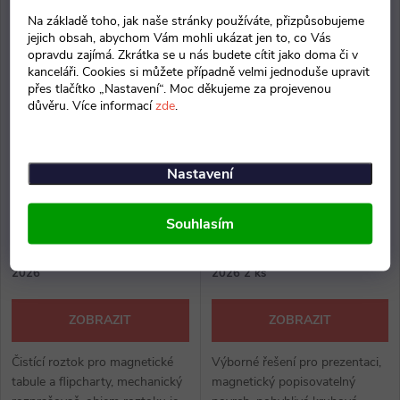
Na základě toho, jak naše stránky používáte, přizpůsobujeme
jejich obsah, abychom Vám mohli ukázat jen to, co Vás
opravdu zajímá. Zkrátka se u nás budete cítit jako doma či v
kanceláři. Cookies si můžete případně velmi jednoduše upravit
přes tlačítko „Nastavení“. Moc děkujeme za projevenou
důvěru. Více informací
zde
.
Čisticí roztok Magnetoplan
Flipchart Magnetoplan Junior
Nastavení
clean, 250 ml
68 x 97 cm, mobilní, šedá / bílá
198 Kč bez DPH
6 148 Kč bez DPH
Souhlasím
239 Kč
7 439 Kč
Skladem doručíme do 17. 8.
Skladem doručíme do 17. 8.
2026
2026
2 ks
ZOBRAZIT
ZOBRAZIT
Čistící roztok pro magnetické
Výborné řešení pro prezentaci,
tabule a flipcharty, mechanický
magnetický popisovatelný