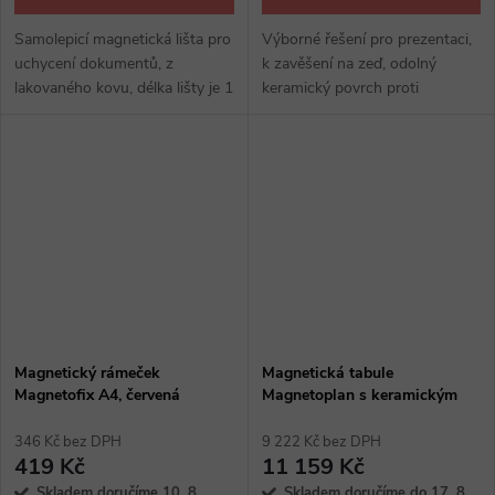
Samolepicí magnetická lišta pro
Výborné řešení pro prezentaci,
uchycení dokumentů, z
k zavěšení na zeď, odolný
lakovaného kovu, délka lišty je 1
keramický povrch proti
metr, v balení dodáváme lištu a
poškrábání, magnetický
6 kusů magnetů
popisovatelný povrch, hliníkový
rám, s odkládacím držákem
Magnetický rámeček
Magnetická tabule
Magnetofix A4, červená
Magnetoplan s keramickým
povrchem 180 x 120 cm, bílá
346 Kč bez DPH
9 222 Kč bez DPH
419 Kč
11 159 Kč
Skladem doručíme 10. 8.
Skladem doručíme do 17. 8.