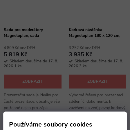
Sada pro moderátory
Korková nástěnka
Magnetoplan, sada
Magnetoplan 180 x 120 cm,
hliník
4 809 Kč bez DPH
3 252 Kč bez DPH
5 819 Kč
3 935 Kč
Skladem doručíme do 17. 8.
Skladem doručíme do 17. 8.
2026
1 ks
2026
3 ks
ZOBRAZIT
ZOBRAZIT
Prezentační sada je ideální pro
Výborné řešení pro prezentaci
časté prezentace, obsahuje vše
sdělení či dokumentů, k
potřebné nejen pro zápis
zavěšení na zeď, pevný korkový
informací, pomůcky uloženy v
povrch, hliníkový rám,
hliníkovém kufříku
připevnění pomocí připínáčků
Používáme soubory cookies