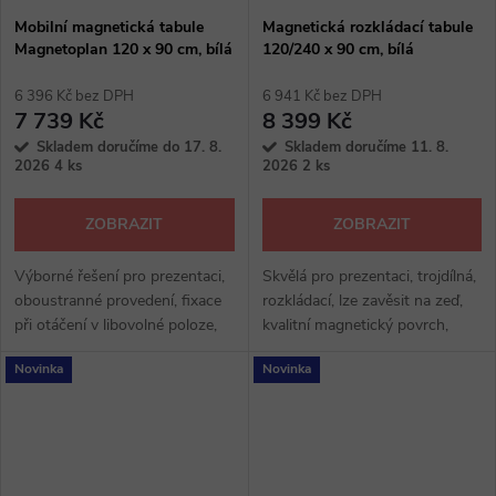
Mobilní magnetická tabule
Magnetická rozkládací tabule
Magnetoplan 120 x 90 cm, bílá
120/240 x 90 cm, bílá
6 396 Kč bez DPH
6 941 Kč bez DPH
7 739 Kč
8 399 Kč
Skladem doručíme do 17. 8.
Skladem doručíme 11. 8.
2026
4 ks
2026
2 ks
ZOBRAZIT
ZOBRAZIT
Výborné řešení pro prezentaci,
Skvělá pro prezentaci, trojdílná,
oboustranné provedení, fixace
rozkládací, lze zavěsit na zeď,
při otáčení v libovolné poloze,
kvalitní magnetický povrch,
magnetický popisovatelný
pohodlné psaní
Novinka
Novinka
povrch, hliníkový stojan s
kolečky, odkládací držák na fixy