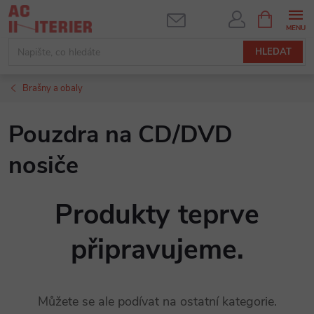
Přejít
NÁKUPNÍ
KOŠÍK
na
obsah
HLEDAT
Brašny a obaly
Pouzdra na CD/DVD
nosiče
Produkty teprve
připravujeme.
Můžete se ale podívat na ostatní kategorie.