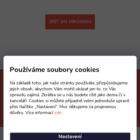
ZPĚT DO OBCHODU
Používáme soubory cookies
Mějte přehled o novinkách
Na základě toho, jak naše stránky používáte, přizpůsobujeme
a slevách
jejich obsah, abychom Vám mohli ukázat jen to, co Vás
Z
opravdu zajímá. Zkrátka se u nás budete cítit jako doma či v
kanceláři. Cookies si můžete případně velmi jednoduše upravit
á
přes tlačítko „Nastavení“. Moc děkujeme za projevenou
E-mail
ODEBÍRAT
důvěru. Více informací
zde
.
p
Nastavení