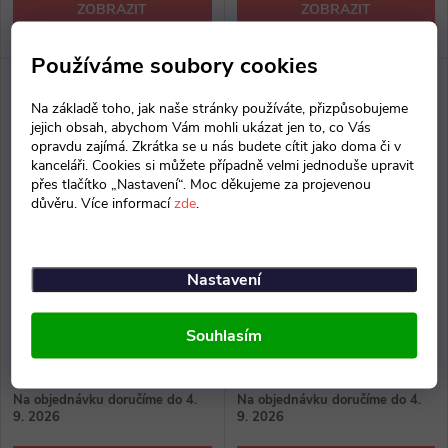
ZOBRAZIT
ZOBRAZIT
Používáme soubory cookies
Na základě toho, jak naše stránky používáte, přizpůsobujeme
jejich obsah, abychom Vám mohli ukázat jen to, co Vás
opravdu zajímá. Zkrátka se u nás budete cítit jako doma či v
kanceláři. Cookies si můžete případně velmi jednoduše upravit
přes tlačítko „Nastavení“. Moc děkujeme za projevenou
důvěru. Více informací
zde
.
Nastavení
Stůl Lineart 160 x 85 cm +
Stůl Lineart 200 x 85 cm +
levý kontejner
levý kontejner
Souhlasím
46 115 Kč bez DPH
47 602 Kč bez DPH
55 799 Kč
57 599 Kč
Na objednávku doručíme do 4.
Na objednávku doručíme do 4.
9. 2026
9. 2026