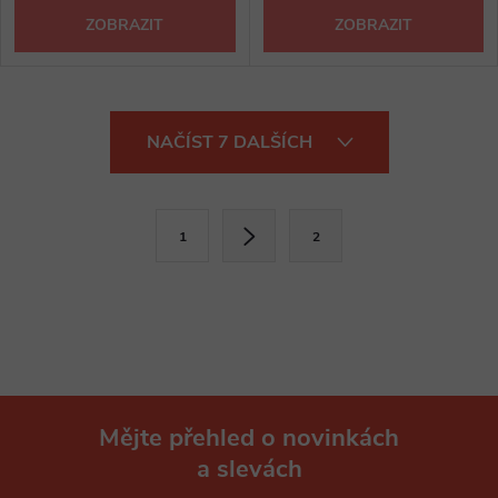
ZOBRAZIT
ZOBRAZIT
O
NAČÍST 7 DALŠÍCH
v
l
S
1
2
t
á
r
d
á
a
n
k
c
o
í
Mějte přehled o novinkách
v
a slevách
á
Z
p