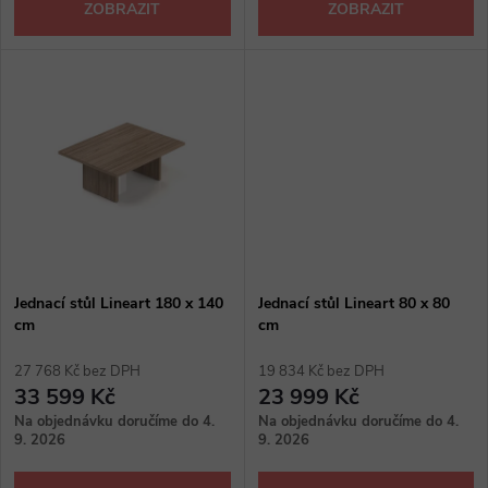
d
ZOBRAZIT
ZOBRAZIT
u
u
k
k
t
t
ů
ů
Jednací stůl Lineart 180 x 140
Jednací stůl Lineart 80 x 80
cm
cm
27 768 Kč bez DPH
19 834 Kč bez DPH
33 599 Kč
23 999 Kč
Na objednávku doručíme do 4.
Na objednávku doručíme do 4.
9. 2026
9. 2026