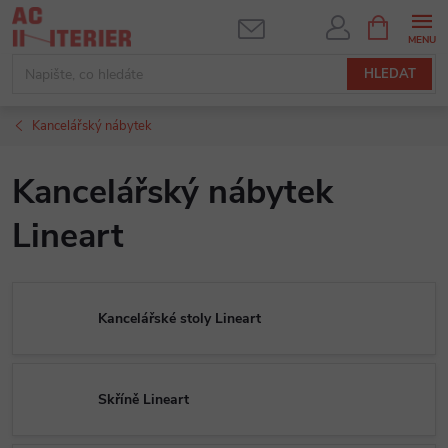
Přejít
NÁKUPNÍ
KOŠÍK
na
obsah
HLEDAT
Kancelářský nábytek
Kancelářský nábytek
Lineart
Kancelářské stoly Lineart
Skříně Lineart