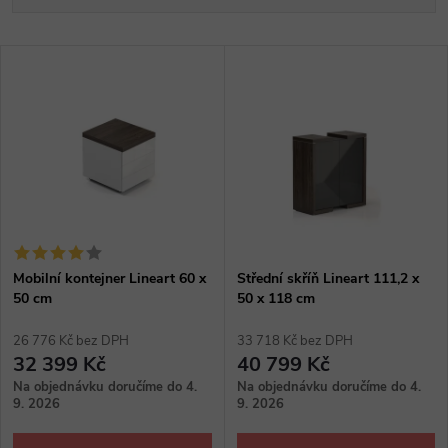
a
Nejlevnější
V
Nejdražší
z
ý
Abecedně
e
p
n
i
í
s
p
Mobilní kontejner Lineart 60 x
Střední skříň Lineart 111,2 x
50 cm
50 x 118 cm
p
r
26 776 Kč bez DPH
33 718 Kč bez DPH
r
32 399 Kč
40 799 Kč
o
Na objednávku doručíme do 4.
Na objednávku doručíme do 4.
o
9. 2026
9. 2026
d