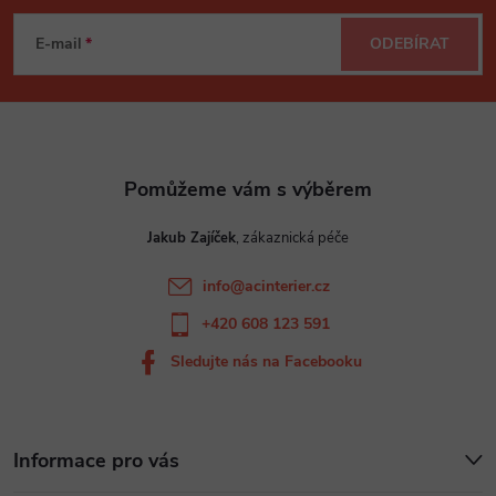
n
r
á
í
E-mail
ODEBÍRAT
v
p
k
a
y
t
v
Jakub Zajíček
ý
í
info
@
acinterier.cz
p
+420 608 123 591
i
Sledujte nás na Facebooku
s
u
Informace pro vás