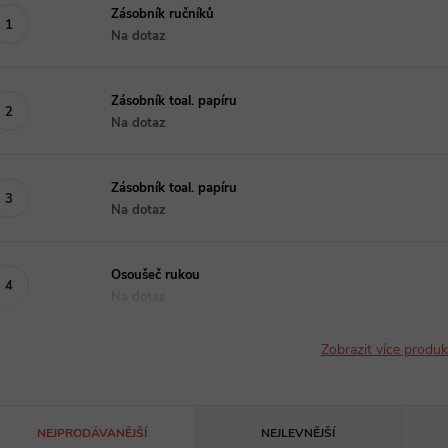
Zásobník ručníků
Na dotaz
Zásobník toal. papíru
Na dotaz
Zásobník toal. papíru
Na dotaz
Osoušeč rukou
Na dotaz
Zobrazit více produ
Ř
NEJPRODÁVANĚJŠÍ
NEJLEVNĚJŠÍ