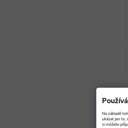
Používá
Na základě toh
ukázat jen to,
si můžete příp