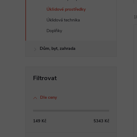
e
Úklidové prostředky
1
l
Úklidová technika
Doplňky
Dům, byt, zahrada
í
i
Dle ceny
149
Kč
5343
Kč