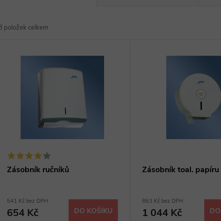
a
8
položek celkem
z
V
e
ý
n
p
p
s
r
p
Zásobník ručníků
Zásobník toal. papíru
o
r
541 Kč bez DPH
863 Kč bez DPH
d
654 Kč
DO KOŠÍKU
1 044 Kč
DO