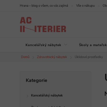
Přejít
Hrana – blog o všem, co vás zajímá
Vše o nákupu
Ob
na
obsah
Kancelářský nábytek
Školy a mateřsk
Domů
Zdravotnický nábytek
Úklidové prostředky
P
Přeskočit
Kategorie
kategorie
o
Kancelářský nábytek
s