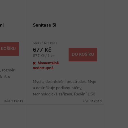
ml
Sanitase 5l
560 Kč bez DPH
 KOŠÍKU
677 Kč
DO KOŠÍKU
Měrná
677 Kč / 1 ks
cena:
Momentálně
nedostupné
, rozměr
5 litru
Mycí a desinfekční prostředek. Myje
a desinfikuje podlahy, stěny,
nádržka na
technologická zařízení. Ředění 1:50
- 200 (podle míry znečištění).
Kód:
312012
Kód:
312010
Objem 5 litrů