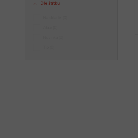
Dle štítku
Na skladě
0
Akce
0
Novinka
0
Tip
0