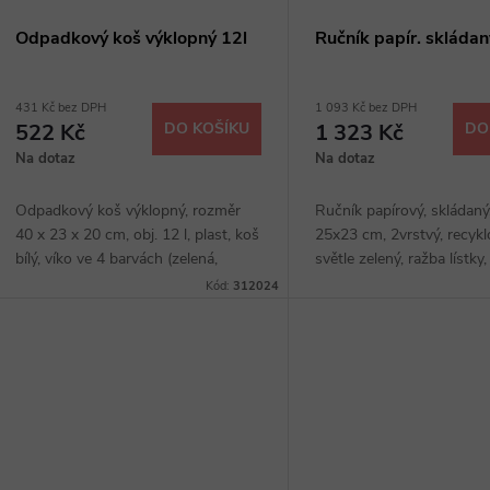
Odpadkový koš výklopný 12l
Ručník papír. skládan
431 Kč bez DPH
1 093 Kč bez DPH
522 Kč
DO KOŠÍKU
1 323 Kč
DO
Na dotaz
Na dotaz
Odpadkový koš výklopný, rozměr
Ručník papírový, skládaný
40 x 23 x 20 cm, obj. 12 l, plast, koš
25x23 cm, 2vrstvý, recykl
bílý, víko ve 4 barvách (zelená,
světle zelený, ražba lístky
červená, žlutá, modrá)
světle zelená, 3750 ks v 
Kód:
312024
250 útržků, 15 balení.