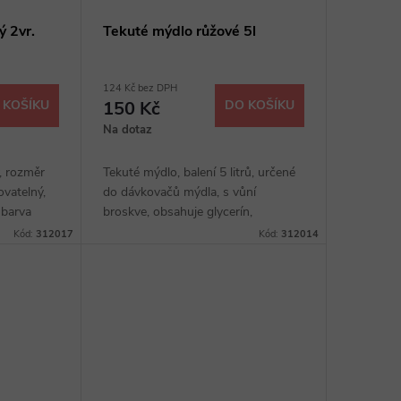
ý 2vr.
Tekuté mýdlo růžové 5l
124 Kč bez DPH
 KOŠÍKU
150 Kč
DO KOŠÍKU
Na dotaz
, rozměr
Tekuté mýdlo, balení 5 litrů, určené
ovatelný,
do dávkovačů mýdla, s vůní
, barva
broskve, obsahuje glycerín,
kartonu,
zabraňuje vysoušení pokožky
Kód:
312017
Kód:
312014