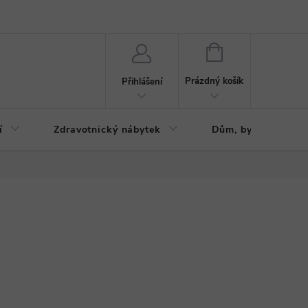
ázku
Reklamační řád
NÁKUPNÍ
KOŠÍK
Prázdný košík
Přihlášení
í
Zdravotnický nábytek
Dům, byt, zahrada