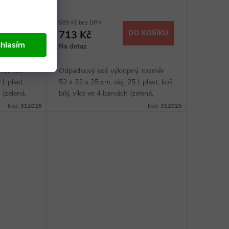
589 Kč bez DPH
 KOŠÍKU
713 Kč
DO KOŠÍKU
hlasím
Na dotaz
 rozměr
Odpadkový koš výklopný, rozměr
l, plast,
52 x 32 x 25 cm, obj. 25 l, plast, koš
 (zelená,
bílý, víko ve 4 barvách (zelená,
červená, žlutá, modrá)
Kód:
312026
Kód:
312025