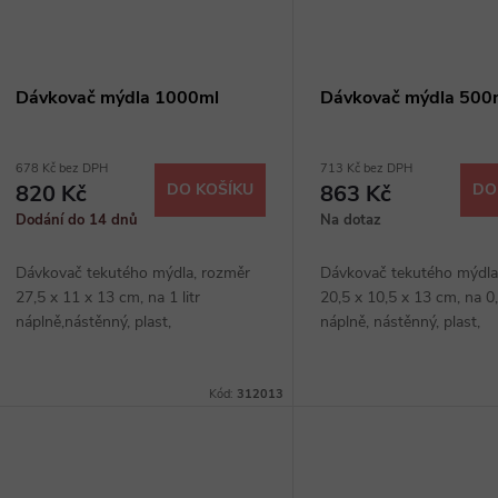
Dávkovač mýdla 1000ml
Dávkovač mýdla 500
678 Kč bez DPH
713 Kč bez DPH
820 Kč
DO KOŠÍKU
863 Kč
DO
Dodání do 14 dnů
Na dotaz
Dávkovač tekutého mýdla, rozměr
Dávkovač tekutého mýdla
27,5 x 11 x 13 cm, na 1 litr
20,5 x 10,5 x 13 cm, na 0,
náplně,nástěnný, plast,
náplně, nástěnný, plast,
uzamykatelný, barva bílá, nádržka na
uzamykatelný barva bílá, 
dolévání, balení 1 ks
dolévání, balení 1 ks
Kód:
312013