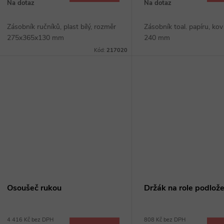
o
Na dotaz
Na dotaz
u
d
Zásobník ručníků, plast bílý, rozměr
Zásobník toal. papíru, kov -
k
275x365x130 mm
240 mm
u
Kód:
217020
t
k
ů
t
ů
Osoušeč rukou
Držák na role podlož
4 416 Kč bez DPH
808 Kč bez DPH