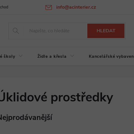
info@acinterier.cz
chodní podmínky
Ochrana osobních údajů
Atypická výroba na zak
HLEDAT
é školy
Židle a křesla
Kancelářské vybaven
Úklidové prostředky
Nejprodávanější