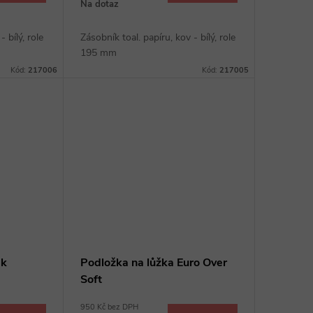
Na dotaz
 bílý, role
Zásobník toal. papíru, kov - bílý, role
195 mm
Kód:
217006
Kód:
217005
ek
Podložka na lůžka Euro Over
Soft
950 Kč bez DPH