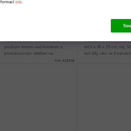
nformací
zde
.
2 748 Kč bez DPH
766 Kč bez DPH
3 325 Kč
DO KOŠÍKU
927 Kč
DO
Sou
Na dotaz
Na dotaz
Návlek na obuv, voděodolný, s
Odpadkový koš výklopný,
pružným lemem nad kotníkem a
64,5 x 36 x 29 cm, obj. 50 
protiskluzovým reliéfem na
koš bílý, víko ve 4 barvách
chodidle, 2000 kusů v balení.
červená, žlutá, modrá)
Kód:
312036
Uvedená cena je za celé balení.