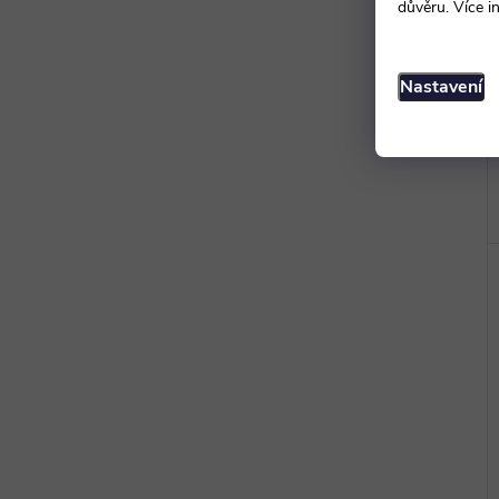
důvěru. Více i
Nastavení