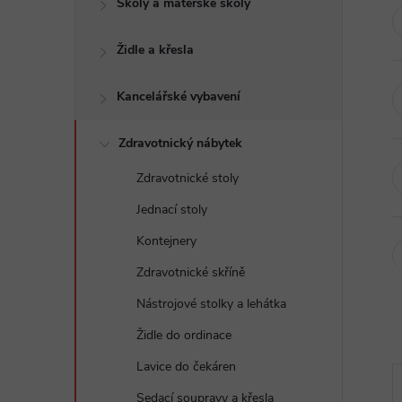
Školy a mateřské školy
t
Židle a křesla
r
a
Kancelářské vybavení
n
Zdravotnický nábytek
Zdravotnické stoly
n
Jednací stoly
í
Kontejnery
Zdravotnické skříně
p
Nástrojové stolky a lehátka
a
Židle do ordinace
n
Lavice do čekáren
Sedací soupravy a křesla