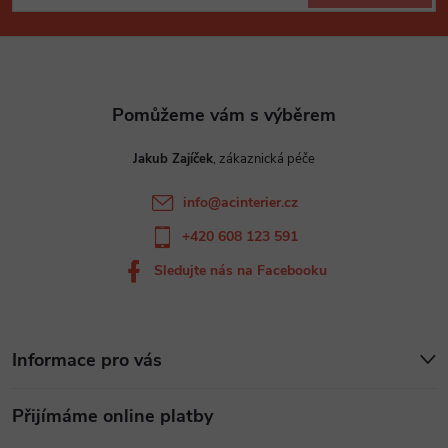
p
í
p
a
r
t
v
Jakub Zajíček
í
k
info
@
acinterier.cz
y
+420 608 123 591
v
Sledujte nás na Facebooku
ý
p
Informace pro vás
i
Přijímáme online platby
s