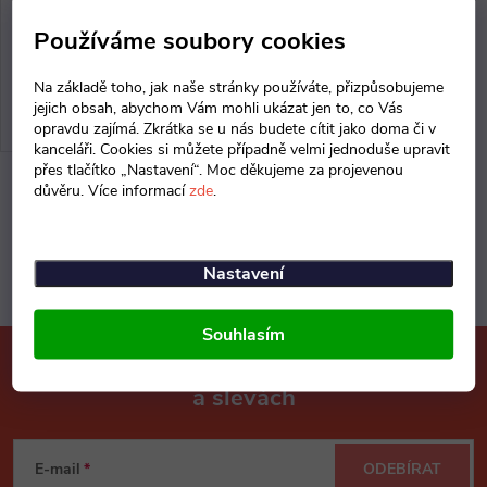
r
32 399 Kč
o
Používáme soubory cookies
Na objednávku doručíme do 7.
o
9. 2026
d
Na základě toho, jak naše stránky používáte, přizpůsobujeme
d
jejich obsah, abychom Vám mohli ukázat jen to, co Vás
ZOBRAZIT
opravdu zajímá. Zkrátka se u nás budete cítit jako doma či v
u
kanceláři. Cookies si můžete případně velmi jednoduše upravit
u
přes tlačítko „Nastavení“. Moc děkujeme za projevenou
k
důvěru. Více informací
zde
.
O
k
t
v
t
Nastavení
l
ů
ů
Souhlasím
á
Mějte přehled o novinkách
d
a slevách
Z
a
á
c
E-mail
ODEBÍRAT