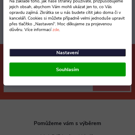
Na základě toho, jak naše stránky používáte, přizpůsobujeme
jejich obsah, abychom Vám mohli ukázat jen to, co Vás
opravdu zajímá. Zkrátka se u nás budete cítit jako doma či v
kanceláři. Cookies si můžete případně velmi jednoduše upravit
přes tlačítko „Nastavení“. Moc děkujeme za projevenou
důvěru. Více informací
zde
.
Nastavení
Mějte přehled o novinkách
a slevách
Z
Souhlasím
á
E-mail
ODEBÍRAT
p
a
t