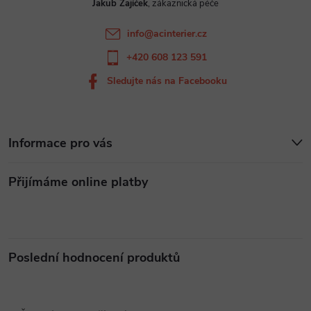
Jakub Zajíček
í
info
@
acinterier.cz
+420 608 123 591
Sledujte nás na Facebooku
Informace pro vás
Přijímáme online platby
Poslední hodnocení produktů