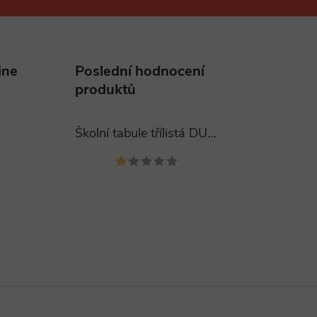
ine
Poslední hodnocení
produktů
Školní tabule třílistá DUBNO 400x120 cm