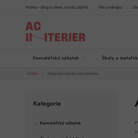
Přejít
Hrana – blog o všem, co vás zajímá
Vše o nákupu
Ob
na
obsah
Kancelářský nábytek
Školy a mateřsk
Domů
Atypická výroba na zakázku
P
Přeskočit
Kategorie
kategorie
o
P
Kancelářský nábytek
s
n