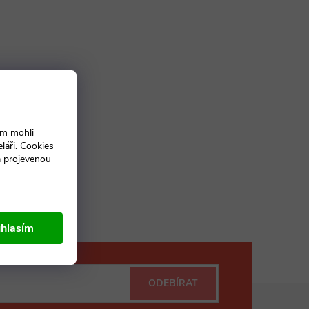
ám mohli
láři. Cookies
a projevenou
hlasím
ODEBÍRAT