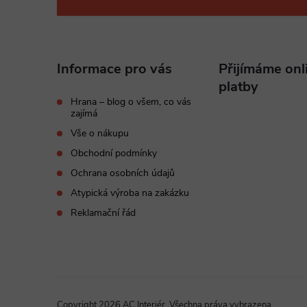
e
á
l
p
Informace pro vás
Přijímáme onl
a
platby
Hrana – blog o všem, co vás
zajímá
t
Vše o nákupu
í
Obchodní podmínky
Ochrana osobních údajů
Atypická výroba na zakázku
Reklamační řád
Copyright 2026
AC Interiér
. Všechna práva vyhrazena.