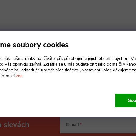
me soubory cookies
o, jak naše stránky používáte, přizpůsobujeme jejich obsah, abychom V
 co Vás opravdu zajímá. Zkrátka se u nás budete cítit jako doma či v kance
adně velmi jednoduše upravit přes tlačítko „Nastavení“. Moc děkujeme z
nformací
zde
.
Sou
a slevách
E-mail