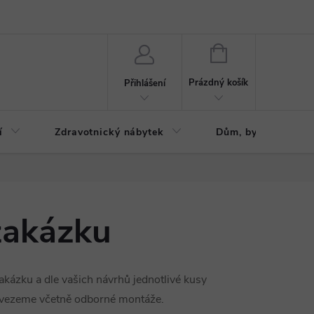
ázku
Reklamační řád
NÁKUPNÍ
KOŠÍK
Prázdný košík
Přihlášení
í
Zdravotnický nábytek
Dům, byt, zahrada
zakázku
akázku a dle vašich návrhů jednotlivé kusy
ovezeme včetně odborné montáže.