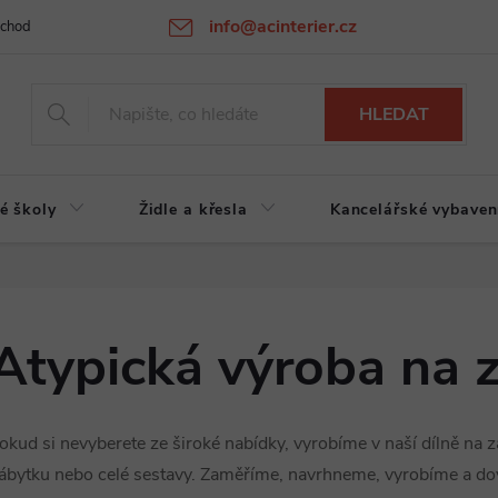
info@acinterier.cz
chodní podmínky
Ochrana osobních údajů
Atypická výroba na zak
HLEDAT
é školy
Židle a křesla
Kancelářské vybaven
Atypická výroba na 
okud si nevyberete ze široké nabídky, vyrobíme v naší dílně na z
ábytku nebo celé sestavy. Zaměříme, navrhneme, vyrobíme a d