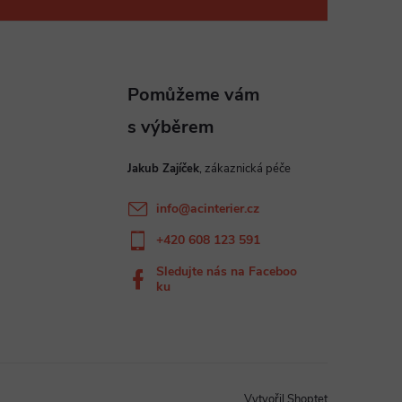
Jakub Zajíček
info
@
acinterier.cz
+420 608 123 591
Sledujte nás na Faceboo
ku
Vytvořil Shoptet