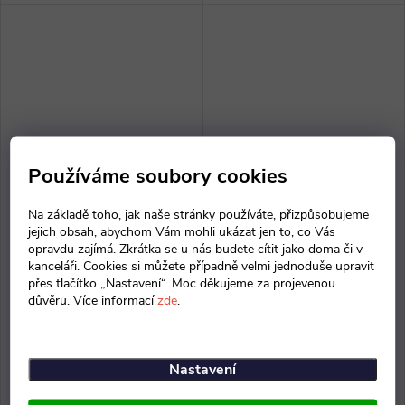
Používáme soubory cookies
Na základě toho, jak naše stránky používáte, přizpůsobujeme
Stůl Lineart 200 x 85 cm +
Stůl Lineart 200 x 85 cm
jejich obsah, abychom Vám mohli ukázat jen to, co Vás
pravý kontejner
opravdu zajímá. Zkrátka se u nás budete cítit jako doma či v
kanceláři. Cookies si můžete případně velmi jednoduše upravit
47 602 Kč bez DPH
24 495 Kč bez DPH
přes tlačítko „Nastavení“. Moc děkujeme za projevenou
57 599 Kč
29 639 Kč
důvěru. Více informací
zde
.
Na objednávku doručíme do 4.
Na objednávku doručíme do 4.
9. 2026
9. 2026
Nastavení
ZOBRAZIT
ZOBRAZIT