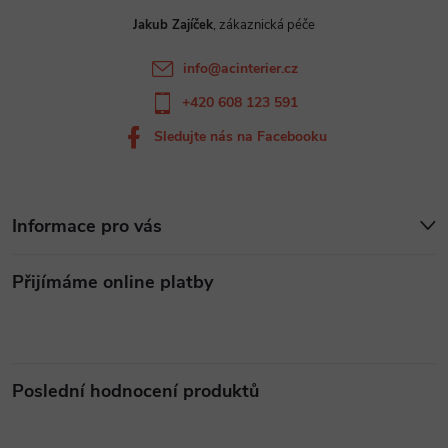
t
v
Jakub Zajíček
í
k
info
@
acinterier.cz
y
+420 608 123 591
v
Sledujte nás na Facebooku
ý
p
Informace pro vás
i
Přijímáme online platby
s
u
Poslední hodnocení produktů