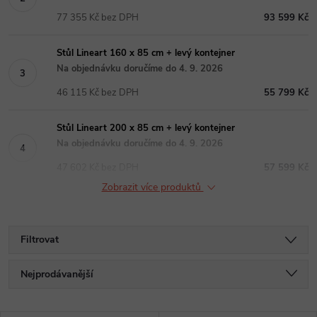
77 355 Kč bez DPH
93 599 Kč
Stůl Lineart 160 x 85 cm + levý kontejner
Na objednávku doručíme do 4. 9. 2026
46 115 Kč bez DPH
55 799 Kč
Stůl Lineart 200 x 85 cm + levý kontejner
Na objednávku doručíme do 4. 9. 2026
47 602 Kč bez DPH
57 599 Kč
Zobrazit více produktů
Filtrovat
Ř
Nejprodávanější
a
Nejlevnější