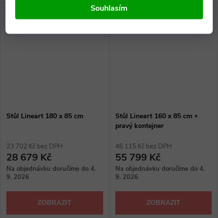
Souhlasím
Stůl Lineart 180 x 85 cm
Stůl Lineart 160 x 85 cm +
pravý kontejner
23 702 Kč bez DPH
46 115 Kč bez DPH
28 679 Kč
55 799 Kč
Na objednávku doručíme do 4.
Na objednávku doručíme do 4.
9. 2026
9. 2026
ZOBRAZIT
ZOBRAZIT