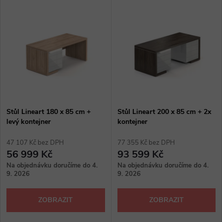
V
Nejdražší
z
ý
Abecedně
e
p
n
i
í
s
p
Stůl Lineart 180 x 85 cm +
Stůl Lineart 200 x 85 cm + 2x
levý kontejner
kontejner
p
r
47 107 Kč bez DPH
77 355 Kč bez DPH
r
56 999 Kč
93 599 Kč
o
Na objednávku doručíme do 4.
Na objednávku doručíme do 4.
o
9. 2026
9. 2026
d
d
ZOBRAZIT
ZOBRAZIT
u