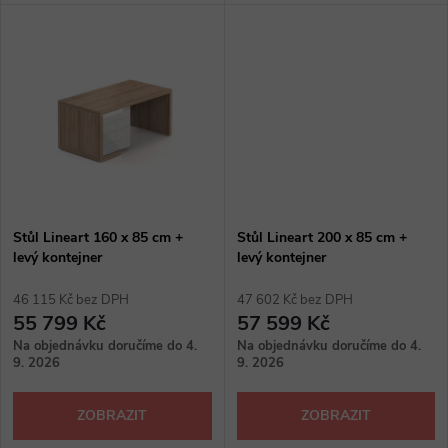
u
k
k
t
t
ů
ů
Stůl Lineart 160 x 85 cm +
Stůl Lineart 200 x 85 cm +
levý kontejner
levý kontejner
46 115 Kč bez DPH
47 602 Kč bez DPH
55 799 Kč
57 599 Kč
Na objednávku doručíme do 4.
Na objednávku doručíme do 4.
9. 2026
9. 2026
ZOBRAZIT
ZOBRAZIT