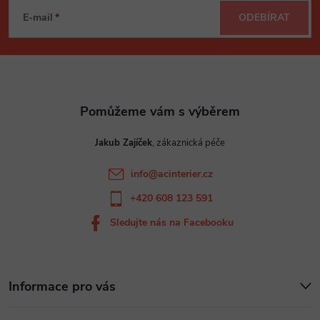
á
E-mail
ODEBÍRAT
p
a
t
Jakub Zajíček
í
info
@
acinterier.cz
+420 608 123 591
Sledujte nás na Facebooku
Informace pro vás