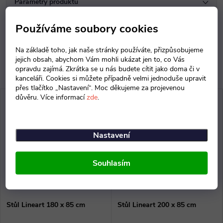
Parametry produktu
Diskuse
Používáme soubory cookies
Na základě toho, jak naše stránky používáte, přizpůsobujeme
jejich obsah, abychom Vám mohli ukázat jen to, co Vás
opravdu zajímá. Zkrátka se u nás budete cítit jako doma či v
kanceláři. Cookies si můžete případně velmi jednoduše upravit
přes tlačítko „Nastavení“. Moc děkujeme za projevenou
důvěru. Více informací
zde
.
Nastavení
Souhlasím
Stůl Lineart 180 x 85 cm
Stůl Lineart 200 x 85 cm