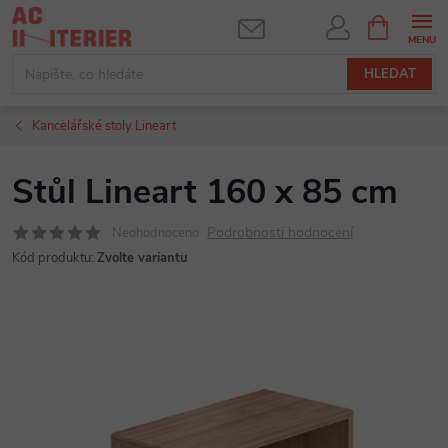
Přejít
NÁKUPNÍ
KOŠÍK
na
obsah
HLEDAT
Kancelářské stoly Lineart
Stůl Lineart 160 x 85 cm
Podrobnosti hodnocení
Neohodnoceno
Kód produktu:
Zvolte variantu