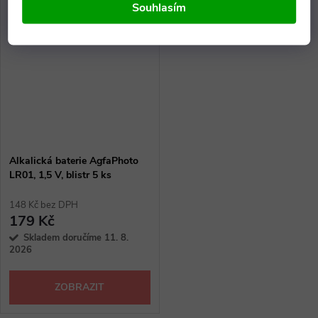
Souhlasím
Alkalická baterie AgfaPhoto
LR01, 1,5 V, blistr 5 ks
148 Kč bez DPH
179 Kč
Skladem doručíme 11. 8.
2026
ZOBRAZIT