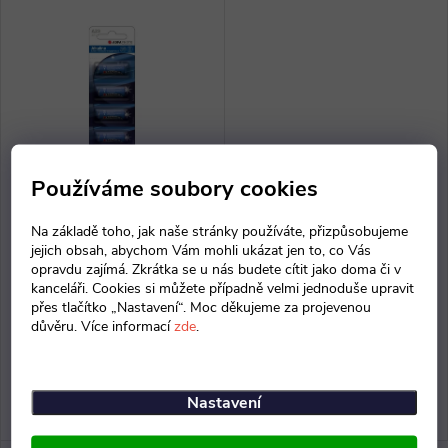
u
k
k
t
t
ů
ů
Používáme soubory cookies
Alkalická baterie AgfaPhoto
Lithiová fotobaterie
Na základě toho, jak naše stránky používáte, přizpůsobujeme
LR23A, 12 V, blistr 5 ks
AgfaPhoto CR2, 3 V, blistr 1
jejich obsah, abychom Vám mohli ukázat jen to, co Vás
ks
opravdu zajímá. Zkrátka se u nás budete cítit jako doma či v
kanceláři. Cookies si můžete případně velmi jednoduše upravit
148 Kč bez DPH
90 Kč bez DPH
přes tlačítko „Nastavení“. Moc děkujeme za projevenou
179 Kč
109 Kč
důvěru. Více informací
zde
.
Skladem doručíme 11. 8.
Skladem doručíme 11. 8.
2026
2026
Nastavení
ZOBRAZIT
ZOBRAZIT