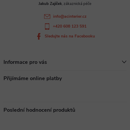
v
Jakub Zajíček
í
k
info
@
acinterier.cz
y
+420 608 123 591
v
Sledujte nás na Facebooku
ý
p
Informace pro vás
i
Přijímáme online platby
s
u
Poslední hodnocení produktů