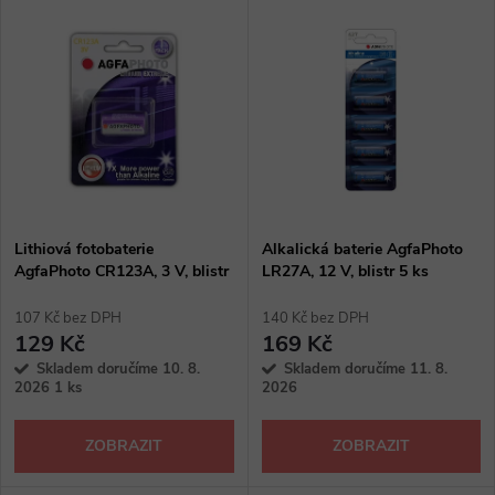
V
Nejdražší
z
ý
Abecedně
e
p
n
i
í
s
p
Lithiová fotobaterie
Alkalická baterie AgfaPhoto
AgfaPhoto CR123A, 3 V, blistr
LR27A, 12 V, blistr 5 ks
p
1 ks
r
107 Kč bez DPH
140 Kč bez DPH
r
129 Kč
169 Kč
o
Skladem doručíme 10. 8.
Skladem doručíme 11. 8.
o
2026
1 ks
2026
d
d
ZOBRAZIT
ZOBRAZIT
u