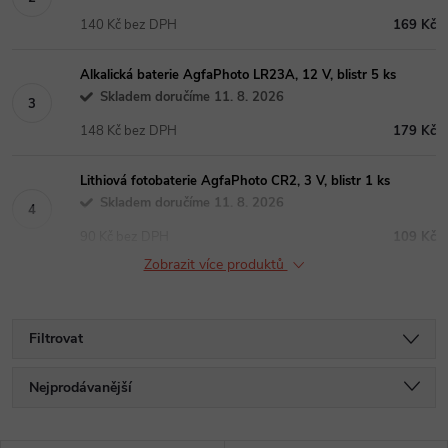
140 Kč bez DPH
169 Kč
Alkalická baterie AgfaPhoto LR23A, 12 V, blistr 5 ks
Skladem doručíme 11. 8. 2026
148 Kč bez DPH
179 Kč
Lithiová fotobaterie AgfaPhoto CR2, 3 V, blistr 1 ks
Skladem doručíme 11. 8. 2026
90 Kč bez DPH
109 Kč
Zobrazit více produktů
Filtrovat
Ř
Nejprodávanější
a
Nejlevnější