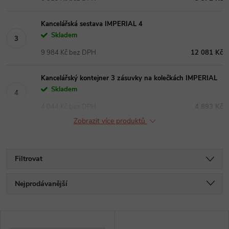
Kancelářská sestava IMPERIAL 4
Skladem
9 984 Kč bez DPH
12 081 Kč
Kancelářský kontejner 3 zásuvky na kolečkách IMPERIAL
Skladem
4 044 Kč bez DPH
4 893 Kč
Zobrazit více produktů
Filtrovat
Ř
Nejprodávanější
a
Nejlevnější
V
Nejdražší