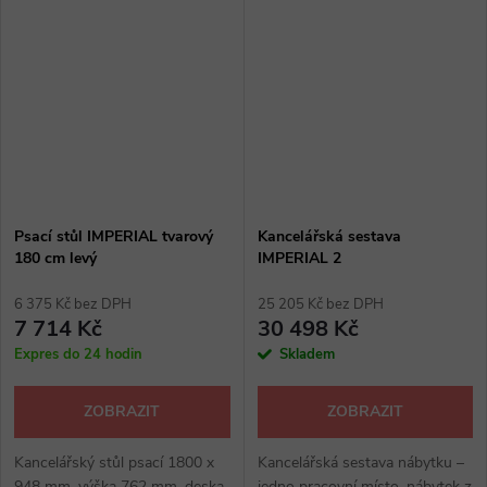
centrální zamykání, kovové
desková podnož, levý,
výsuvy a úchytky, rektifikace
rektifikační nožičky, kancelářské
max. 20...
stoly: merano, wenge,...
Psací stůl IMPERIAL tvarový
Kancelářská sestava
180 cm levý
IMPERIAL 2
6 375 Kč bez DPH
25 205 Kč bez DPH
7 714 Kč
30 498 Kč
Expres do 24 hodin
Skladem
ZOBRAZIT
ZOBRAZIT
Kancelářský stůl psací 1800 x
Kancelářská sestava nábytku –
948 mm, výška 762 mm, deska
jedno pracovní místo, nábytek z