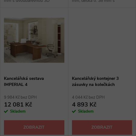
k
mm s dvoubarevnou 3D
mm, deska tl. 38 mm s
k
hranou, 3 zásuvky, hrana ABS 2
dvoubarevnou 3D hranou,
mm otvor pro PC, centrální
desková podnož, pravý,
t
zamykání, kovové úchytky,
rektifikační nožičky, kancelářské
t
kancelářské...
stoly: merano, wenge,...
ů
ů
Kancelářská sestava
Kancelářský kontejner 3
IMPERIAL 4
zásuvky na kolečkách
IMPERIAL
9 984 Kč bez DPH
4 044 Kč bez DPH
12 081 Kč
4 893 Kč
Skladem
Skladem
ZOBRAZIT
ZOBRAZIT