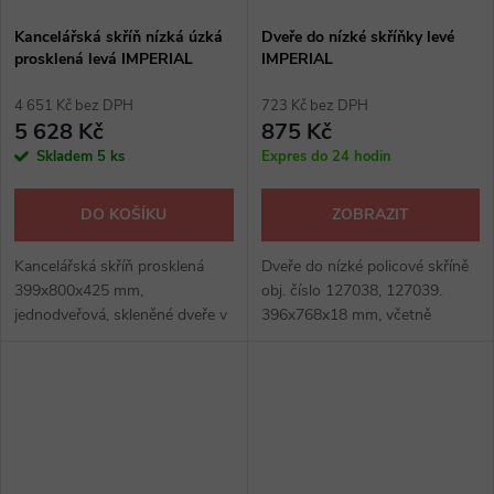
Kancelářská skříň nízká úzká
Dveře do nízké skříňky levé
prosklená levá IMPERIAL
IMPERIAL
4 651 Kč bez DPH
723 Kč bez DPH
5 628 Kč
875 Kč
Skladem
5 ks
Expres do 24 hodin
DO KOŠÍKU
ZOBRAZIT
Kancelářská skříň prosklená
Dveře do nízké policové skříně
399x800x425 mm,
obj. číslo 127038, 127039.
jednodveřová, skleněné dveře v
396x768x18 mm, včetně
hliníkovém rámu, kvalitní dveřní
závěsů a madel. Levé
závěsy, 1 police, kovové
provedení. Provedení merano,
úchytky, výšková rektifikace
wenge, akát, višeň, driftwood.
max.15 mm,...