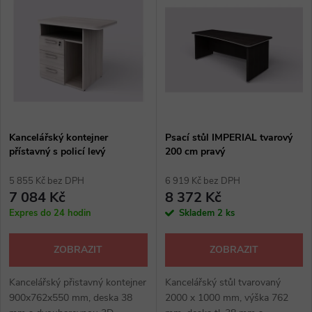
z
ý
Abecedně
e
p
n
i
í
s
p
Kancelářský kontejner
Psací stůl IMPERIAL tvarový
přístavný s policí levý
200 cm pravý
p
IMPERIAL
r
5 855 Kč bez DPH
6 919 Kč bez DPH
r
7 084 Kč
8 372 Kč
o
Expres do 24 hodin
Skladem
2 ks
o
d
ZOBRAZIT
ZOBRAZIT
d
u
Kancelářský přistavný kontejner
Kancelářský stůl tvarovaný
u
900x762x550 mm, deska 38
2000 x 1000 mm, výška 762