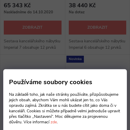
65 343 Kč
38 440 Kč
Naskladníme do 14.10.2020
Na dotaz
ZOBRAZIT
ZOBRAZIT
Sestava kancelářského nábytku
Sestava kancelářského nábytku
Imperial 7 obsahuje 12 prvků
Imperial 6 obsahuje 12 prvků.
Novinka
Používáme soubory cookies
Na základě toho, jak naše stránky používáte, přizpůsobujeme
jejich obsah, abychom Vám mohli ukázat jen to, co Vás
opravdu zajímá. Zkrátka se u nás budete cítit jako doma či v
kanceláři. Cookies si můžete případně velmi jednoduše upravit
přes tlačítko „Nastavení“. Moc děkujeme za projevenou
důvěru. Více informací
zde
.
Kancelářská sestava
Kancelářská sestava
IMPERIAL 5
IMPERIAL 1