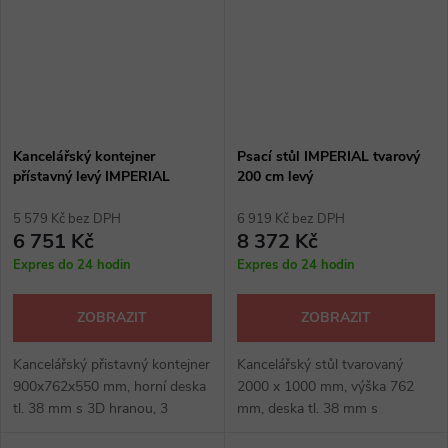
Kancelářský kontejner
Psací stůl IMPERIAL tvarový
přístavný levý IMPERIAL
200 cm levý
5 579 Kč bez DPH
6 919 Kč bez DPH
6 751 Kč
8 372 Kč
Expres do 24 hodin
Expres do 24 hodin
ZOBRAZIT
ZOBRAZIT
Kancelářský přistavný kontejner
Kancelářský stůl tvarovaný
900x762x550 mm, horní deska
2000 x 1000 mm, výška 762
tl. 38 mm s 3D hranou, 3
mm, deska tl. 38 mm s
zásuvky, hrana ABS 2 mm,
dvoubarevnou 3D hranou,