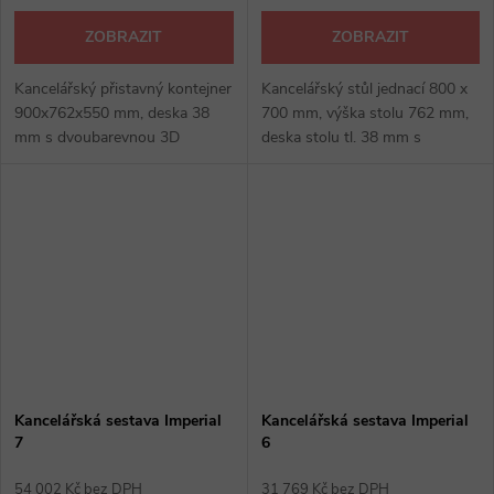
ZOBRAZIT
ZOBRAZIT
Kancelářský přistavný kontejner
Kancelářský stůl jednací 800 x
900x762x550 mm, deska 38
700 mm, výška stolu 762 mm,
mm s dvoubarevnou 3D
deska stolu tl. 38 mm s
hranou, 3 zásuvky, hrana ABS 2
dvoubarevnou 3D hranou,
mm otvor pro PC, centrální
kovové podnože, barva stříbrná
zamykání, kovové úchytky,
RAL 9006, rektifikace,
kancelářské...
kancelářské...
Kancelářská sestava Imperial
Kancelářská sestava Imperial
7
6
54 002 Kč bez DPH
31 769 Kč bez DPH