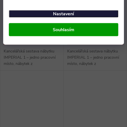
42 883 Kč bez DPH
27 800 Kč bez DPH
Nastavení
51 889 Kč
33 638 Kč
Skladem
2 ks
Skladem
4 ks
Souhlasím
ZOBRAZIT
ZOBRAZIT
Kancelářská sestava nábytku
Kancelářská sestava nábytku
IMPERIAL 1 – jedno pracovní
IMPERIAL 1 – jedno pracovní
místo, nábytek z
místo, nábytek z
dřevotřískových desek 38/18
dřevotřískových desek 38/18
mm s dvoubarevnou akrylovou
mm s dvoubarevnou akrylovou
3D hranou.
3D hranou.