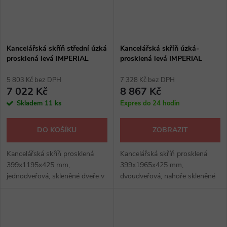
Kancelářská skříň střední úzká
Kancelářská skříň úzká-
prosklená levá IMPERIAL
prosklená levá IMPERIAL
5 803 Kč bez DPH
7 328 Kč bez DPH
7 022 Kč
8 867 Kč
Skladem
11 ks
Expres do 24 hodin
DO KOŠÍKU
ZOBRAZIT
Kancelářská skříň prosklená
Kancelářská skříň prosklená
399x1195x425 mm,
399x1965x425 mm,
jednodveřová, skleněné dveře v
dvoudveřová, nahoře skleněné
hliníkovém rámu, kvalitní dveřní
dveře v hliníkovém rámu, dole
závěsy, 2 police, kovové
dveře tl. 18 mm s hranou ABS
úchytky, výšková rektifikace,
2 mm, police, kovové úchytky,
kancelářské...
rektifikace,...