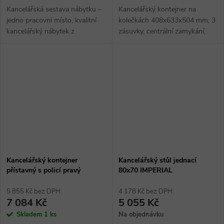
Kancelářská sestava nábytku –
Kancelářský kontejner na
jedno pracovní místo, kvalitní
kolečkách 408x633x504 mm, 3
kancelářský nábytek z
zásuvky, centrální zamykání,
dřevotřískových desek 38 mm s
čela zásuvek hrana ABS 2 mm,
ABS hranou, kancelářská
kvalitní kovové výsuvy, kovové
sestava obsahuje: 1 x psací
úchytky, plastová kolečka,...
stůl, 1 x...
Kancelářský kontejner
Kancelářský stůl jednací
přístavný s policí pravý
80x70 IMPERIAL
IMPERIAL
5 855 Kč bez DPH
4 178 Kč bez DPH
7 084 Kč
5 055 Kč
Skladem
1 ks
Na objednávku