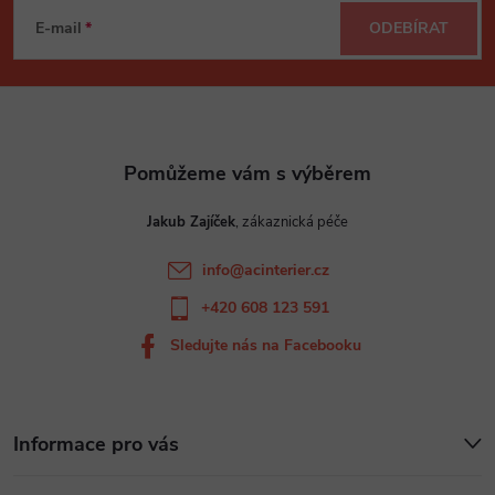
r
á
í
E-mail
ODEBÍRAT
v
p
k
a
y
t
v
Jakub Zajíček
ý
í
info
@
acinterier.cz
p
+420 608 123 591
i
Sledujte nás na Facebooku
s
u
Informace pro vás