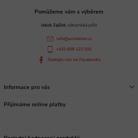
a
t
Jakub Zajíček
í
info
@
acinterier.cz
+420 608 123 591
Sledujte nás na Facebooku
Informace pro vás
Přijímáme online platby