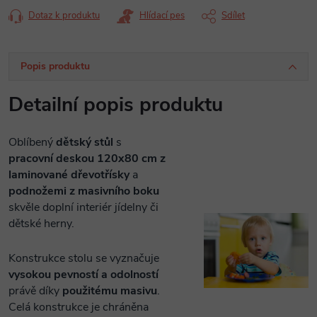
Dotaz k produktu
Hlídací pes
Sdílet
Popis produktu
Detailní popis produktu
Oblíbený
dětský stůl
s
pracovní
deskou 120x80 cm z
laminované dřevotřísky
a
podnožemi z masivního boku
skvěle doplní interiér jídelny či
dětské herny.
Konstrukce stolu se vyznačuje
vysokou pevností a odolností
právě díky
použitému masivu
.
Celá konstrukce je chráněna