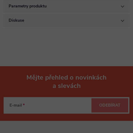
Parametry produktu
Diskuse
Mějte přehled o novinkách
a slevách
Z
á
E-mail
ODEBÍRAT
p