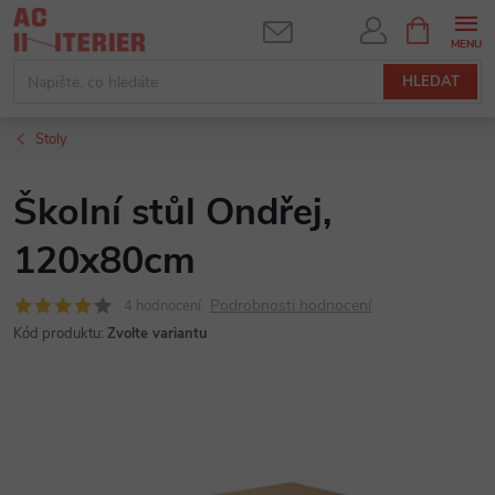
Přejít
NÁKUPNÍ
KOŠÍK
na
obsah
HLEDAT
Stoly
Školní stůl Ondřej,
120x80cm
Podrobnosti hodnocení
4 hodnocení
Kód produktu:
Zvolte variantu