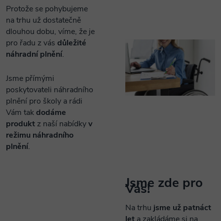
Protože se pohybujeme
na trhu už dostatečně
dlouhou dobu, víme, že je
pro řadu z vás
důležité
náhradní plnění
.
Jsme přímými
poskytovateli náhradního
plnění pro školy a rádi
Vám tak
dodáme
produkt
z naší nabídky
v
režimu náhradního
plnění
.
Jsme zde pro
Vás!
Na trhu
jsme už patnáct
let
a zakládáme si na