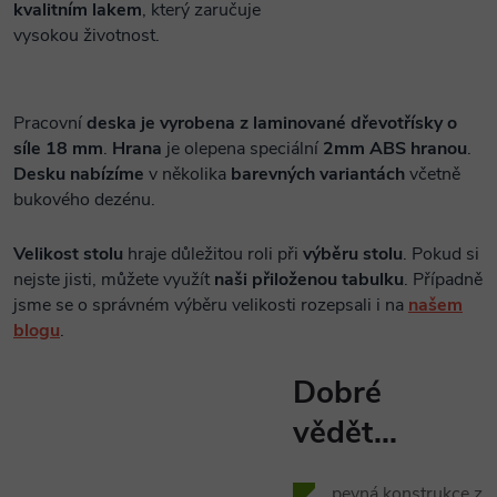
kvalitním lakem
, který zaručuje
vysokou životnost.
Pracovní
deska je vyrobena z laminované dřevotřísky o
síle 18 mm
.
Hrana
je olepena speciální
2mm ABS hranou
.
Desku nabízíme
v několika
barevných variantách
včetně
bukového dezénu.
Velikost stolu
hraje důležitou roli při
výběru stolu
. Pokud si
nejste jisti, můžete využít
naši přiloženou tabulku
. Případně
jsme se o správném výběru velikosti rozepsali i na
našem
blogu
.
Dobré
vědět...
pevná konstrukce z