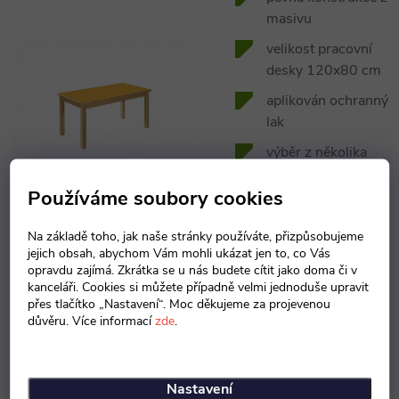
masivu
velikost pracovní
desky 120x80 cm
aplikován ochranný
lak
výběr z několika
velikostí stolu
Používáme soubory cookies
pracovní deska z
LTD 18 mm
Na základě toho, jak naše stránky používáte, přizpůsobujeme
jejich obsah, abychom Vám mohli ukázat jen to, co Vás
barva desky dle
opravdu zajímá. Zkrátka se u nás budete cítit jako doma či v
vašeho výběru
kanceláři. Cookies si můžete případně velmi jednoduše upravit
přes tlačítko „Nastavení“. Moc děkujeme za projevenou
česká výroba
důvěru. Více informací
zde
.
Nastavení