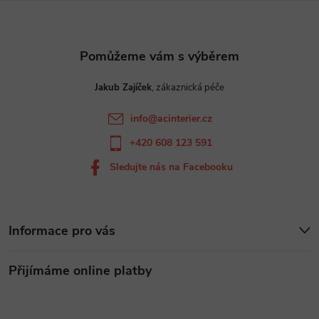
a
t
Jakub Zajíček
í
info
@
acinterier.cz
+420 608 123 591
Sledujte nás na Facebooku
Informace pro vás
Přijímáme online platby