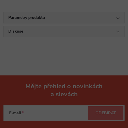
Parametry produktu
Diskuse
Mějte přehled o novinkách
a slevách
Z
á
E-mail
ODEBÍRAT
p