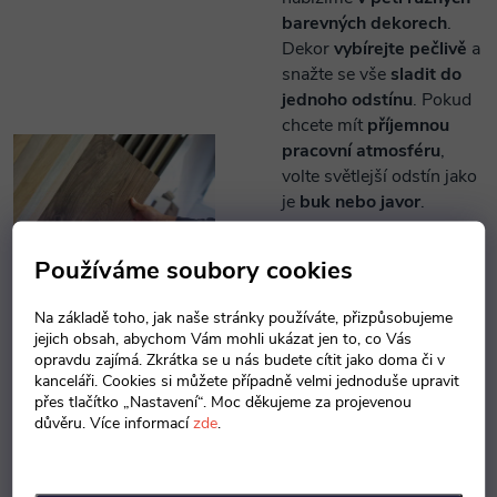
barevných dekorech
.
Dekor
vybírejte pečlivě
a
snažte se vše
sladit do
jednoho odstínu
. Pokud
chcete mít
příjemnou
pracovní atmosféru
,
volte světlejší odstín jako
je
buk nebo javor
.
Tmavé dekory jako
Používáme soubory cookies
calvados
nebo
třešeň
naopak vyvolávají pocit
Na základě toho, jak naše stránky používáte, přizpůsobujeme
jistoty a autority
.
jejich obsah, abychom Vám mohli ukázat jen to, co Vás
opravdu zajímá. Zkrátka se u nás budete cítit jako doma či v
kanceláři. Cookies si můžete případně velmi jednoduše upravit
V případě, že byste
přes tlačítko „Nastavení“. Moc děkujeme za projevenou
potřebovali jiný dezén,
důvěru. Více informací
zde
.
který nemáme v nabídce,
nebojte se
nám ozvat
.