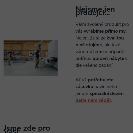
Nejsme jen
prodejci...
Vámi zvolený produkt pro
vás
vyrábíme přímo my
.
Nejen, že si za
kvalitou
plně stojíme
, ale také
vám můžeme v případě
potřeby
upravit nábytek
dle vašeho zadání.
Ať už
potřebujete
zásuvku
navíc nebo
jenom
speciální dezén
,
dejte nám vědět
.
Jsme zde pro
Vás!