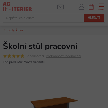
Přejít
NÁKUPNÍ
KOŠÍK
na
obsah
HLEDAT
Stoly Ámos
Školní stůl pracovní
Podrobnosti hodnocení
2 hodnocení
Kód produktu:
Zvolte variantu