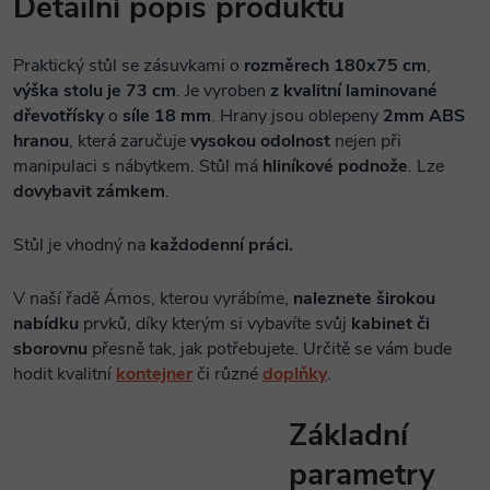
Detailní popis produktu
Praktický stůl se zásuvkami o
rozměrech 180x75 cm
,
výška stolu je 73 cm
. Je vyroben
z kvalitní laminované
dřevotřísky
o
síle 18 mm
. Hrany jsou oblepeny
2mm ABS
hranou
, která zaručuje
vysokou odolnost
nejen při
manipulaci s nábytkem. Stůl má
hliníkové podnože
. Lze
dovybavit zámkem
.
Stůl je vhodný na
každodenní práci.
V naší řadě Ámos, kterou vyrábíme,
naleznete širokou
nabídku
prvků, díky kterým si vybavíte svůj
kabinet či
sborovnu
přesně tak, jak potřebujete. Určitě se vám bude
hodit kvalitní
kontejner
či různé
doplňky
.
Základní
parametry