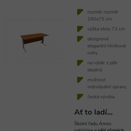
rozměr rozměr
180x75 cm
výška stolu 73 cm
designové
elegantní hliníkové
nohy
na výběr z pěti
dezénů
možnost
individuální úpravy
česká výroba
Ať to ladí…
Školní řadu Ámos
nabízíme
v pěti různých