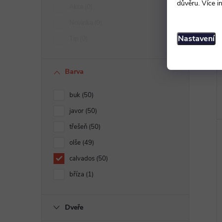
důvěru. Více i
Akce
0
Novinka
0
Nastavení
Tip
0
Barva
buk
50
javor
50
třešeň
50
olše
49
calvados
50
bříza
1
Dveře