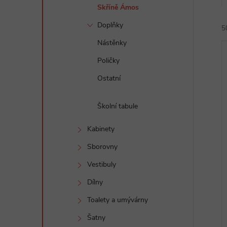
e
Skříně Ámos
Doplňky
5
l
Nástěnky
Poličky
Ostatní
Školní tabule
í
i
Kabinety
Sborovny
Vestibuly
Dílny
Toalety a umývárny
Šatny