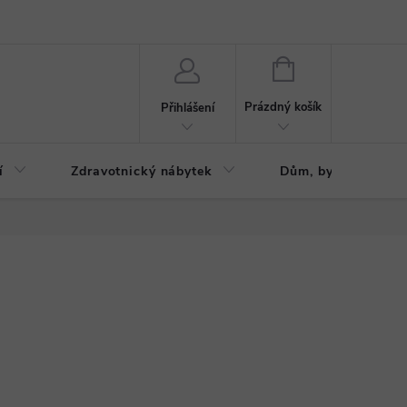
ázku
Reklamační řád
NÁKUPNÍ
KOŠÍK
Prázdný košík
Přihlášení
í
Zdravotnický nábytek
Dům, byt, zahrada