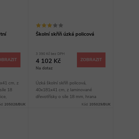
tní
Školní skříň úzká policová
3 390 Kč bez DPH
OBRAZIT
4 102 Kč
ZOBRAZIT
Na dotaz
1x41 cm, z
Úzká školní skříň policová,
síle 18
40x181x41 cm, z laminované
ice,
dřevotřísky o síle 18 mm, hrana
mm, výběr
ABS, čtyři police, sokl 40 mm, výběr
ód:
205028/BUK
Kód:
205029/BUK
z několika dezénů.