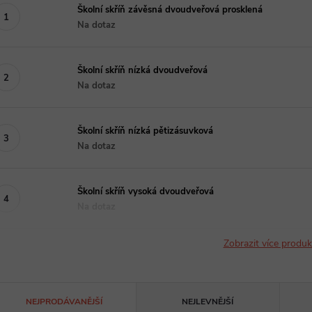
Školní skříň závěsná dvoudveřová prosklená
Na dotaz
Školní skříň nízká dvoudveřová
Na dotaz
Školní skříň nízká pětizásuvková
Na dotaz
Školní skříň vysoká dvoudveřová
Na dotaz
Zobrazit více produ
Ř
NEJPRODÁVANĚJŠÍ
NEJLEVNĚJŠÍ