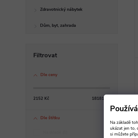
Zdravotnický nábytek
Dům, byt, zahrada
Dle ceny
2152
Kč
18181
Kč
Používá
Dle štítku
Na základě toh
ukázat jen to,
Na skladě
0
si můžete příp