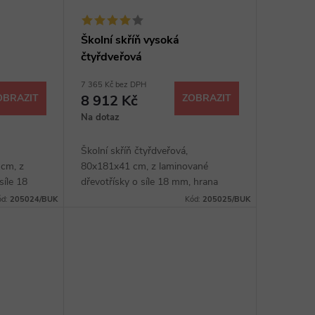
Školní skříň vysoká
čtyřdveřová
7 365 Kč bez DPH
OBRAZIT
8 912 Kč
ZOBRAZIT
Na dotaz
Školní skříň čtyřdveřová,
cm, z
80x181x41 cm, z laminované
síle 18
dřevotřísky o síle 18 mm, hrana
ce, kovové
ABS, čtyři police, kovové úchytky,
ód:
205024/BUK
Kód:
205025/BUK
ěr z
sokl 40 mm, výběr z několika
dezénů.