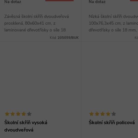
o
Na dotaz
Na dotaz
u
d
Závěsná školní skříň dvoudveřová
Nízká školní skříň dvoudv
k
prosklená, 80x60x41 cm, z
100x76,3x45 cm, z lamin
u
laminované dřevotřísky o síle 18
dřevotřísky o síle 18 mm,
t
mm, hrana ABS, jedna police,
ABS, dvě police, sokl, výb
Kód:
205059/BUK
K
k
kovové úchytky, výběr z několika
několika dezénů, široké k
dezénů.
úchytky v barvě RAL.
ů
t
ů
Školní skříň vysoká
Školní skříň policová
dvoudveřová