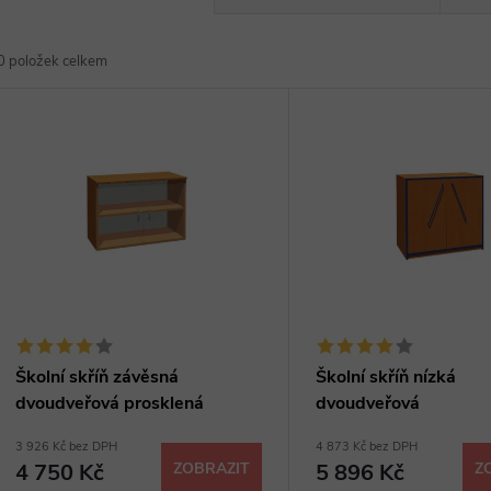
a
0
položek celkem
z
V
e
ý
n
p
p
s
r
p
Školní skříň závěsná
Školní skříň nízká
o
dvoudveřová prosklená
dvoudveřová
r
3 926 Kč bez DPH
4 873 Kč bez DPH
d
4 750 Kč
ZOBRAZIT
5 896 Kč
Z