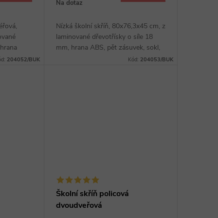
Na dotaz
éřová,
Nízká školní skříň, 80x76,3x45 cm, z
ované
laminované dřevotřísky o síle 18
 hrana
mm, hrana ABS, pět zásuvek, sokl,
ěr z
výběr z několika dezénů, široké
ód:
204052/BUK
Kód:
204053/BUK
ovové
kovové úchytky v barvě RAL.
Školní skříň policová
dvoudveřová