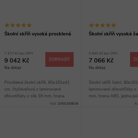
Školní skříň vysoká prosklená
Školní skříň vysoká ša
7 473 Kč bez DPH
5 840 Kč bez DPH
9 042 Kč
ZOBRAZIT
7 066 Kč
Z
Na dotaz
Na dotaz
Prosklená školní skříň, 80x181x41
Školní skříň šatní, 80x18
cm, čtyřdveřová z laminované
laminované dřevotřísky o 
dřevotřísky o síle 18 mm, hrana
mm, hrana ABS, jedna pol
ABS, čtyři police, kovové úchytky,
kovové úchytky, sokl 40 
Kód:
205026/BUK
K
sokl 40 mm, výběr z několika
z několika dezénů.
dezénů.