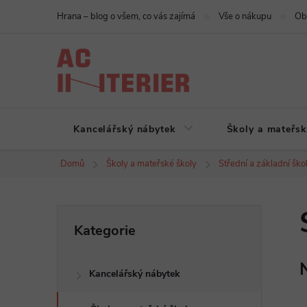
Přejít
Hrana – blog o všem, co vás zajímá
Vše o nákupu
Ob
na
obsah
Kancelářský nábytek
Školy a mateřsk
Domů
Školy a mateřské školy
Střední a základní ško
P
Přeskočit
Kategorie
kategorie
o
Kancelářský nábytek
s