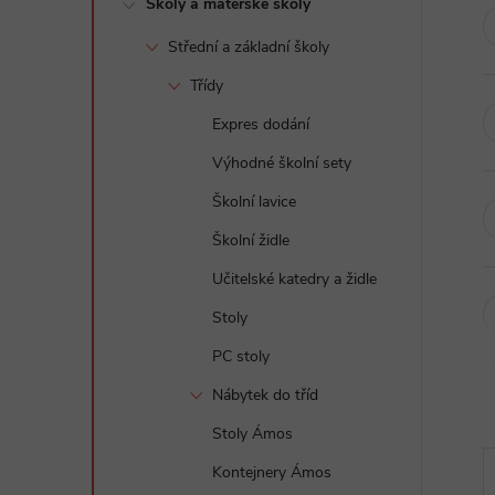
Školy a mateřské školy
t
Střední a základní školy
r
Třídy
a
Expres dodání
Výhodné školní sety
n
Školní lavice
n
Školní židle
Učitelské katedry a židle
í
Stoly
p
PC stoly
a
Nábytek do tříd
Stoly Ámos
n
Kontejnery Ámos