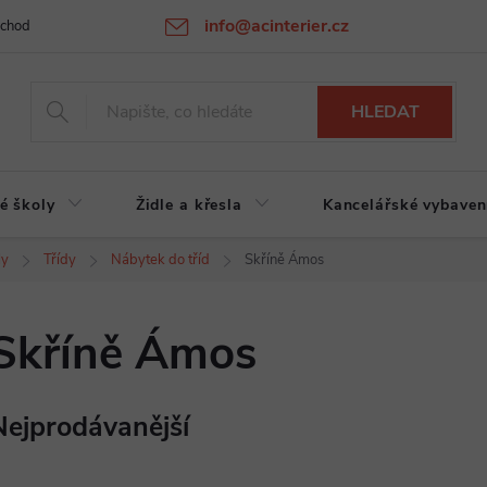
info@acinterier.cz
chodní podmínky
Ochrana osobních údajů
Atypická výroba na zak
HLEDAT
é školy
Židle a křesla
Kancelářské vybaven
ly
Třídy
Nábytek do tříd
Skříně Ámos
Skříně Ámos
Nejprodávanější