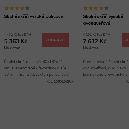
Školní skříň vysoká policová
Školní skříň vysoká
dvoudveřová
4 432 Kč bez DPH
6 291 Kč bez DPH
5 363 Kč
ZOBRAZIT
7 612 Kč
Z
Na dotaz
Na dotaz
Školní skříň policová, 80x181x41
Kombinovaná školní skříň
cm, z laminované dřevotřísky o síle
dvoudveřová, 80x181x41 
18 mm, hrana ABS, čtyři police, sokl
laminované dřevotřísky o 
40 mm, výběr z několika dezénů.
mm, hrana ABS, čtyři poli
Kód:
205023/BUK
K
úchytky, sokl 40 mm, výb
několika dezénů.