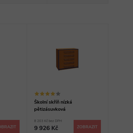
Školní skříň nízká
pětizásuvková
8 203 Kč bez DPH
OBRAZIT
9 926 Kč
ZOBRAZIT