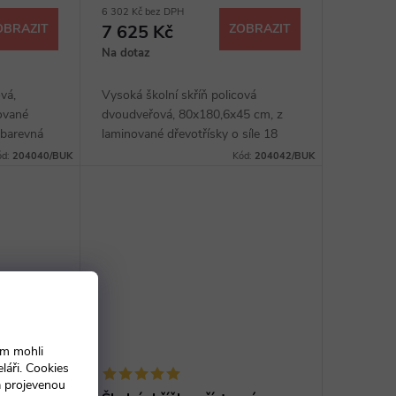
6 302 Kč bez DPH
OBRAZIT
7 625 Kč
ZOBRAZIT
Na dotaz
vá,
Vysoká školní skříň policová
ované
dvoudveřová, 80x180,6x45 cm, z
 barevná
laminované dřevotřísky o síle 18
okl, výběr z
mm, hrana ABS, čtyři police, sokl,
ód:
204040/BUK
Kód:
204042/BUK
široké kovové úchytky v barvě RAL,
výběr z...
ám mohli
láři. Cookies
a projevenou