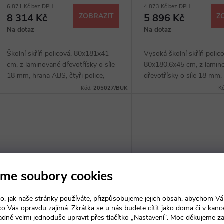
6 871 Kč bez DPH
4 873 Kč bez DPH
8 314 Kč
ZOBRAZIT
5 896 Kč
Z
Na dotaz
Na dotaz
Školní skříň policová, 80x181x41
Vysoká školní skříň polico
cm, z laminované dřevotřísky o síle
80x180,6x45 cm, z lamin
18 mm, hrana ABS, čtyři police,
dřevotřísky o síle 18 mm,
dvoudveřová, kovové úchytky, sokl
hrana ABS, čtyři police, s
Kód:
205027/BUK
K
40 mm, výběr z několika dezénů.
několika dezénů.
me soubory cookies
o, jak naše stránky používáte, přizpůsobujeme jejich obsah, abychom V
 co Vás opravdu zajímá. Zkrátka se u nás budete cítit jako doma či v kance
adně velmi jednoduše upravit přes tlačítko „Nastavení“. Moc děkujeme z