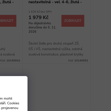
, žlutá -
nastavitelná - vel. 4-6, žlutá -
ral 1021
1 636 Kč bez DPH
1 979 Kč
OBRAZIT
ZOBRAZIT
Na objednávku
doručíme do 5. 11.
2026
Školní židle pro druhý stupeň ZŠ,
ruhý
SŠ i VŠ, nastavitelná výška, odolná
ná ocelová
ocelová konstrukce, plastové krytky
ky na
na konci nohou, tvarované desky z
Kód:
10140041
Kód:
10140091
inované
bukové překližky, možnost
stohování
ám mohli
láři. Cookies
a projevenou