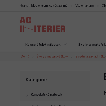
Přejít
Hrana – blog o všem, co vás zajímá
Vše o nákupu
Ob
na
obsah
Kancelářský nábytek
Školy a mateřsk
Domů
Školy a mateřské školy
Střední a základní ško
P
Přeskočit
Kategorie
kategorie
o
Kancelářský nábytek
s