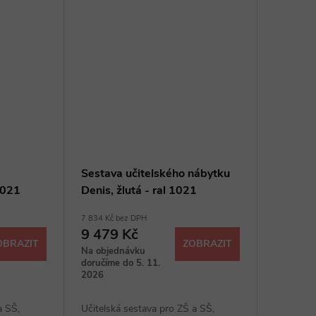
na zavěšení batohů
Sestava učitelského nábytku
 1021
Denis, žlutá - ral 1021
7 834 Kč bez DPH
9 479 Kč
OBRAZIT
ZOBRAZIT
Na objednávku
doručíme do 5. 11.
2026
a SŠ,
Učitelská sestava pro ZŠ a SŠ,