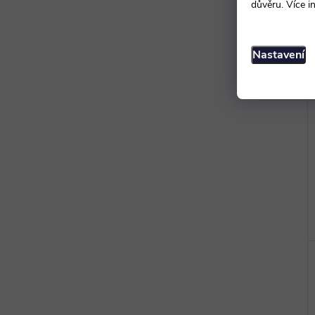
důvěru. Více i
Nastavení