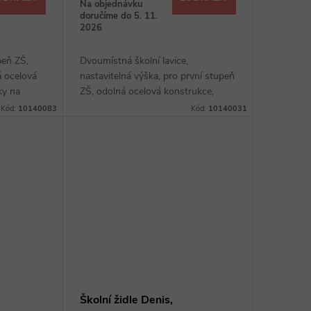
Na objednávku
doručíme do 5. 11.
2026
peň ZŠ,
Dvoumístná školní lavice,
á ocelová
nastavitelná výška, pro první stupeň
ky na
ZŠ, odolná ocelová konstrukce,
esky z
plastové krytky na konci nohou,
Kód:
10140083
Kód:
10140031
t
deska z laminované dřevotřísky,
úložný prostor,...
Školní židle Denis,