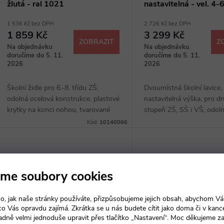
žlutá - ral 1021
nastavitelná - vel. 4-6
ral 1021
1 536 Kč bez DPH
2 726 Kč bez DPH
1 859 Kč
3 299 Kč
ZOBRAZIT
Z
Na objednávku
Na objednávku
doručíme do 5. 11.
doručíme do 5. 11.
2026
2026
Školní židle pro 6.-8. třídu ZŠ,
Dvoumístná školní lavice,
odolná ocelová konstrukce, plastové
nastavitelná výška, pro d
krytky na konci nohou, tvarované
stupeň ZŠ, SŠ i VŠ, odol
desky z bukové překližky, možnost
konstrukce, plastové kryt
Kód:
10140066
stohování
konci nohou, deska z lam
dřevotřísky, úložný...
me soubory cookies
o, jak naše stránky používáte, přizpůsobujeme jejich obsah, abychom V
 co Vás opravdu zajímá. Zkrátka se u nás budete cítit jako doma či v kance
adně velmi jednoduše upravit přes tlačítko „Nastavení“. Moc děkujeme z