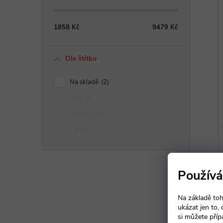
1858
Kč
9479
Kč
Dle štítku
Na skladě
2
Akce
0
Novinka
0
Tip
0
Používá
Na základě toh
ukázat jen to,
si můžete příp