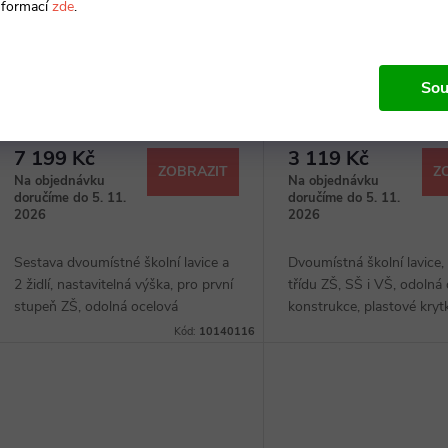
nformací
zde
.
Sestava žákovského nábytku
Školní lavice Denis - v
Sou
Denis, nastavitelná - vel. 2-4,
žlutá - ral 1021
žlutá - ral 1021
5 950 Kč bez DPH
2 578 Kč bez DPH
7 199 Kč
3 119 Kč
ZOBRAZIT
Z
Na objednávku
Na objednávku
doručíme do 5. 11.
doručíme do 5. 11.
2026
2026
Sestava dvoumístné školní lavice a
Dvoumístná školní lavice, 
2 židlí, nastavitelná výška, pro první
třídu ZŠ, SŠ i VŠ, odolná
stupeň ZŠ, odolná ocelová
konstrukce, plastové kryt
konstrukce, plastové krytky na
konci nohou, deska z lam
Kód:
10140116
konci nohou, deska lavice z
dřevotřísky, úložný prost
laminované...
na...