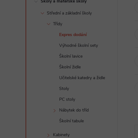
Školy a mateřské školy
t
Střední a základní školy
r
Třídy
a
Expres dodání
Výhodné školní sety
n
Školní lavice
n
Školní židle
Učitelské katedry a židle
í
Stoly
p
PC stoly
a
Nábytek do tříd
Školní tabule
n
Kabinety