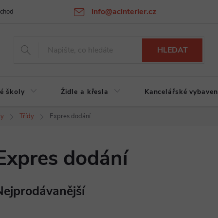
info@acinterier.cz
chodní podmínky
Ochrana osobních údajů
Atypická výroba na zak
HLEDAT
é školy
Židle a křesla
Kancelářské vybaven
ly
Třídy
Expres dodání
Expres dodání
Nejprodávanější