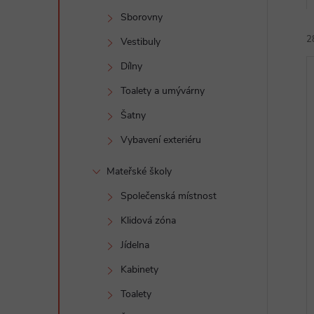
e
Sborovny
2
l
Vestibuly
Dílny
Toalety a umývárny
Šatny
Vybavení exteriéru
í
i
Mateřské školy
Společenská místnost
Klidová zóna
Jídelna
Kabinety
Toalety