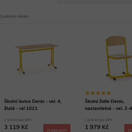
a
8
položek celkem
z
V
e
ý
n
p
p
s
r
p
Školní lavice Denis - vel. 4,
Školní židle Denis,
o
žlutá - ral 1021
nastavitelná - vel. 2-4
r
ral 1021
2 578 Kč bez DPH
1 636 Kč bez DPH
d
3 119 Kč
1 979 Kč
ZOBRAZIT
Z