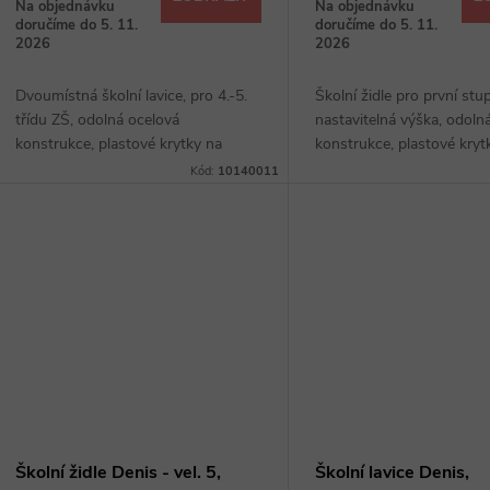
o
Na objednávku
Na objednávku
u
doručíme do 5. 11.
doručíme do 5. 11.
d
2026
2026
k
Dvoumístná školní lavice, pro 4.-5.
Školní židle pro první stu
u
třídu ZŠ, odolná ocelová
nastavitelná výška, odoln
t
konstrukce, plastové krytky na
konstrukce, plastové kryt
k
konci nohou, deska z laminované
konci nohou, tvarované d
Kód:
10140011
ů
dřevotřísky, úložný prostor, háčky
bukové překližky, možnos
t
na zavěšení batohů
stohování
ů
Školní židle Denis - vel. 5,
Školní lavice Denis,