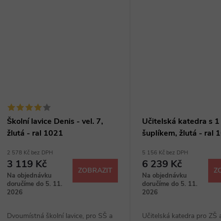
Školní lavice Denis - vel. 7,
Učitelská katedra s 1
žlutá - ral 1021
šuplíkem, žlutá - ral
2 578 Kč bez DPH
5 156 Kč bez DPH
3 119 Kč
6 239 Kč
ZOBRAZIT
Z
Na objednávku
Na objednávku
doručíme do 5. 11.
doručíme do 5. 11.
2026
2026
Dvoumístná školní lavice, pro SŠ a
Učitelská katedra pro ZŠ 