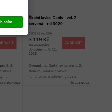
el. 6,
Školní lavice Denis - vel. 2,
hlasím
červená - ral 3020
2 578 Kč bez DPH
3 119 Kč
OBRAZIT
ZOBRAZIT
Na objednávku
doručíme do 5. 11.
2026
pro 8.-9.
Dvoumístná školní lavice, pro 1.-2.
 ocelová
třídu ZŠ, odolná ocelová
ky na
konstrukce, plastové krytky na
inované
konci nohou, deska z laminované
Kód:
10140021
Kód:
10140003
or, háčky
dřevotřísky, úložný prostor, háčky
na zavěšení batohů