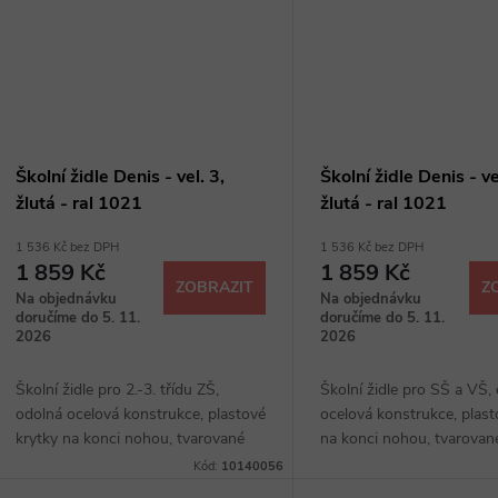
Školní židle Denis - vel. 3,
Školní židle Denis - ve
žlutá - ral 1021
žlutá - ral 1021
1 536 Kč bez DPH
1 536 Kč bez DPH
1 859 Kč
1 859 Kč
ZOBRAZIT
Z
Na objednávku
Na objednávku
doručíme do 5. 11.
doručíme do 5. 11.
2026
2026
Školní židle pro 2.-3. třídu ZŠ,
Školní židle pro SŠ a VŠ,
odolná ocelová konstrukce, plastové
ocelová konstrukce, plast
krytky na konci nohou, tvarované
na konci nohou, tvarovan
desky z bukové překližky, možnost
bukové překližky, možnos
Kód:
10140056
stohování
stohování