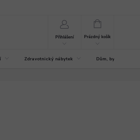
ázku
Reklamační řád
NÁKUPNÍ
KOŠÍK
Prázdný košík
Přihlášení
í
Zdravotnický nábytek
Dům, byt, zahrada