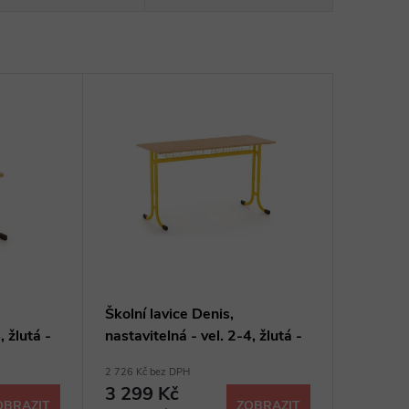
Školní lavice Denis,
, žlutá -
nastavitelná - vel. 2-4, žlutá -
ral 1021
2 726 Kč bez DPH
3 299 Kč
OBRAZIT
ZOBRAZIT