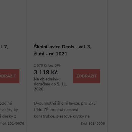
l. 7,
Školní lavice Denis - vel. 3,
žlutá - ral 1021
2 578 Kč bez DPH
3 119 Kč
OBRAZIT
ZOBRAZIT
Na objednávku
doručíme do 5. 11.
2026
 odolná
Dvoumístná školní lavice, pro 2.-3.
ové krytky
třídu ZŠ, odolná ocelová
é desky z
konstrukce, plastové krytky na
t
konci nohou, deska z laminované
Kód:
10140076
Kód:
10140006
dřevotřísky, úložný prostor, háčky