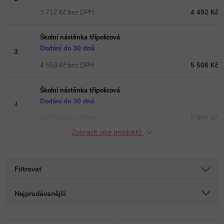
3 712 Kč bez DPH
4 492 Kč
Školní nástěnka třípolicová
Dodání do 30 dnů
4 550 Kč bez DPH
5 506 Kč
Školní nástěnka třípolicová
Dodání do 30 dnů
4 873 Kč bez DPH
5 896 Kč
Zobrazit více produktů
Filtrovat
Ř
Nejprodávanější
a
Nejlevnější