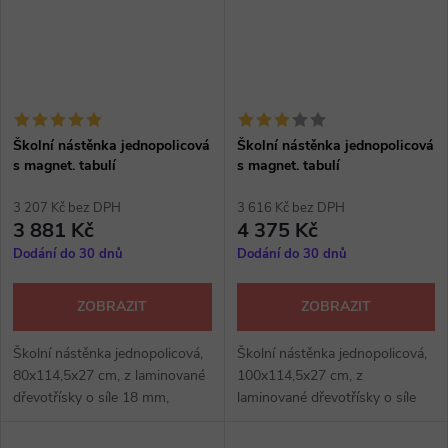
Školní nástěnka jednopolicová
Školní nástěnka jednopolicová
s magnet. tabulí
s magnet. tabulí
3 207 Kč bez DPH
3 616 Kč bez DPH
3 881 Kč
4 375 Kč
Dodání do 30 dnů
Dodání do 30 dnů
ZOBRAZIT
ZOBRAZIT
Školní nástěnka jednopolicová,
Školní nástěnka jednopolicová,
80x114,5x27 cm, z laminované
100x114,5x27 cm, z
dřevotřísky o síle 18 mm,
laminované dřevotřísky o síle
magnetická tabule, barva hrany
18 mm, barva magnetické
ABS a magnetické tabule dle
tabule a hrany ABS dle