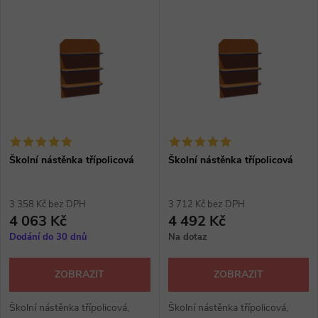
V
Nejdražší
z
ý
Abecedně
e
p
n
i
í
s
p
Školní nástěnka třípolicová
Školní nástěnka třípolicová
p
r
3 358 Kč bez DPH
3 712 Kč bez DPH
r
4 063 Kč
4 492 Kč
o
Dodání do 30 dnů
Na dotaz
o
d
ZOBRAZIT
ZOBRAZIT
d
u
Školní nástěnka třípolicová,
Školní nástěnka třípolicová,