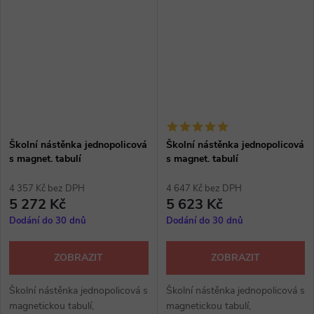
vzorníku RAL, výběr z
vzorníku RAL, výběr z několika
několika...
dezénů.
Školní nástěnka jednopolicová
Školní nástěnka jednopolicová
s magnet. tabulí
s magnet. tabulí
4 357 Kč bez DPH
4 647 Kč bez DPH
5 272 Kč
5 623 Kč
Dodání do 30 dnů
Dodání do 30 dnů
ZOBRAZIT
ZOBRAZIT
Školní nástěnka jednopolicová s
Školní nástěnka jednopolicová s
magnetickou tabulí,
magnetickou tabulí,