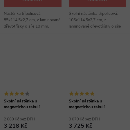
Nástěnka třípolicová,
Školní nástěnka třípolicová,
85x114,5x2,7 cm, z laminované
105x114,5x2,7 cm, z
dřevotřísky o síle 18 mm,
laminované dřevotřísky o síle
barevná ABS hrana, kovové
18 mm, barevná ABS hrana,
profily v barvě RAL na bocích,
kovové profily v barvě RAL na
výběr z několika dezénů.
bocích, výběr z několika
dezénů.
Školní nástěnka s
Školní nástěnka s
magnetickou tabulí
magnetickou tabulí
2 660 Kč bez DPH
3 079 Kč bez DPH
3 218 Kč
3 725 Kč