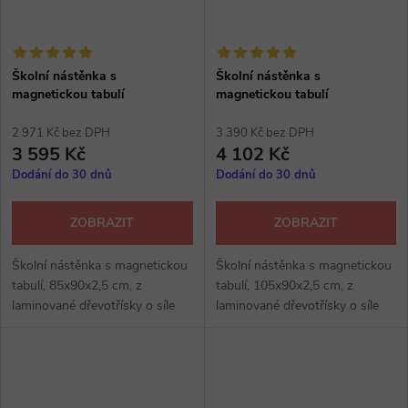
Školní nástěnka s
Školní nástěnka s
magnetickou tabulí
magnetickou tabulí
2 971 Kč bez DPH
3 390 Kč bez DPH
3 595 Kč
4 102 Kč
Dodání do 30 dnů
Dodání do 30 dnů
ZOBRAZIT
ZOBRAZIT
Školní nástěnka s magnetickou
Školní nástěnka s magnetickou
tabulí, 85x90x2,5 cm, z
tabulí, 105x90x2,5 cm, z
laminované dřevotřísky o síle
laminované dřevotřísky o síle
18 mm, ABS hrana, kovové
18 mm, ABS hrana, kovové
profily v barvě RAL na bocích,
profily v barvě RAL na bocích,
výběr z několika dezénů.
výběr z několika dezénů.