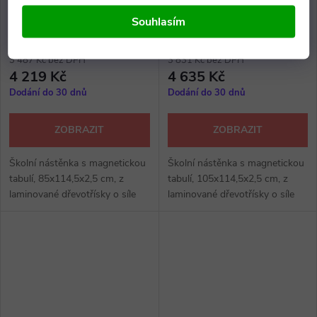
Školní nástěnka s
Školní nástěnka s
Souhlasím
magnetickou tabulí
magnetickou tabulí
3 487 Kč bez DPH
3 831 Kč bez DPH
4 219 Kč
4 635 Kč
Dodání do 30 dnů
Dodání do 30 dnů
ZOBRAZIT
ZOBRAZIT
Školní nástěnka s magnetickou
Školní nástěnka s magnetickou
tabulí, 85x114,5x2,5 cm, z
tabulí, 105x114,5x2,5 cm, z
laminované dřevotřísky o síle
laminované dřevotřísky o síle
18 mm, ABS hrana, kovové
18 mm, ABS hrana, kovové
profily v barvě RAL na bocích,
profily v barvě RAL na bocích,
výběr z několika dezénů.
výběr z několika dezénů.