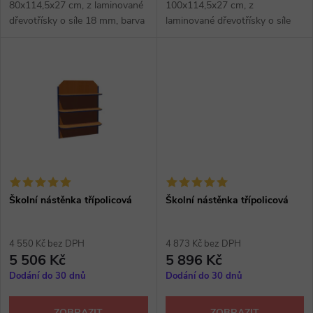
u
80x114,5x27 cm, z laminované
100x114,5x27 cm, z
k
dřevotřísky o síle 18 mm, barva
laminované dřevotřísky o síle
k
hrany dle vozrníku RAL, výběr z
18 mm, barva hrany ABS dle
několika dezénů.
vzorníku RAL, výběr z několika
t
dezénů.
t
ů
ů
Školní nástěnka třípolicová
Školní nástěnka třípolicová
4 550 Kč bez DPH
4 873 Kč bez DPH
5 506 Kč
5 896 Kč
Dodání do 30 dnů
Dodání do 30 dnů
ZOBRAZIT
ZOBRAZIT