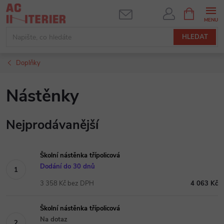
Přejít
NÁKUPNÍ
KOŠÍK
na
obsah
HLEDAT
Doplňky
Nástěnky
Nejprodávanější
Školní nástěnka třípolicová
Dodání do 30 dnů
3 358 Kč bez DPH
4 063 Kč
Školní nástěnka třípolicová
Na dotaz