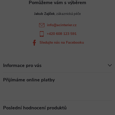
r
t
v
Jakub Zajíček
í
k
info
@
acinterier.cz
y
+420 608 123 591
v
Sledujte nás na Facebooku
ý
p
Informace pro vás
i
Přijímáme online platby
s
u
Poslední hodnocení produktů