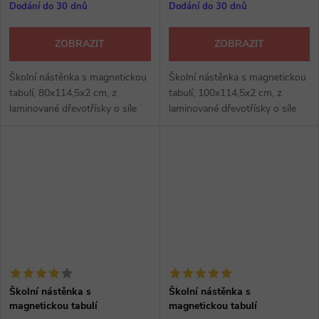
Dodání do 30 dnů
Dodání do 30 dnů
ZOBRAZIT
ZOBRAZIT
Školní nástěnka s magnetickou
Školní nástěnka s magnetickou
tabulí, 80x114,5x2 cm, z
tabulí, 100x114,5x2 cm, z
laminované dřevotřísky o síle
laminované dřevotřísky o síle
18 mm, barva magnetické
18 mm, hrana ABS, barva
tabule a hrany ABS dle
magnetické tabule dle vzorníku
vzorníku RAL, výběr z několika
RAL, výběr z několika dezénů.
dezénů.
Školní nástěnka s
Školní nástěnka s
magnetickou tabulí
magnetickou tabulí