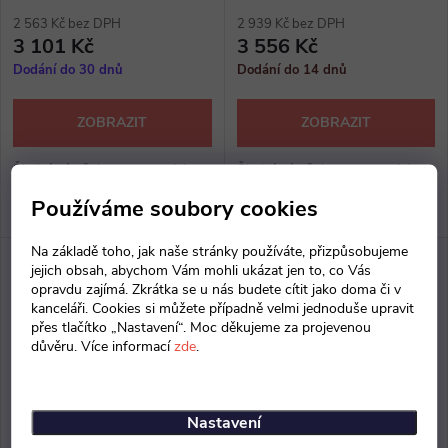
2 563 Kč bez DPH
2 939 Kč bez DPH
3 101 Kč
3 556 Kč
Dodání do 30 dnů
Dodání do 14 dnů
ZOBRAZIT
ZOBRAZIT
Školní nástěnka s magnetickou
Školní nástěnka s magnetickou
tabulí, 80x90x2 cm, z
tabulí, 100x90x2 cm, z
Používáme soubory cookies
laminované dřevotřísky o síle
laminované dřevotřísky o síle
18 mm, hrana ABS, barva
18 mm, hrana ABS, barva
Na základě toho, jak naše stránky používáte, přizpůsobujeme
magnetické tabule dle vzorníku
magnetické tabule dle vzorníku
jejich obsah, abychom Vám mohli ukázat jen to, co Vás
RAL, výběr z několika dezénů.
RAL, výběr z několika dezénů.
opravdu zajímá. Zkrátka se u nás budete cítit jako doma či v
kanceláři. Cookies si můžete případně velmi jednoduše upravit
přes tlačítko „Nastavení“. Moc děkujeme za projevenou
důvěru. Více informací
zde
.
Nastavení