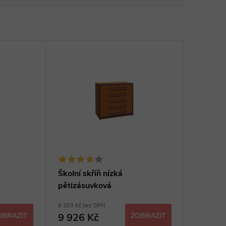
Školní skříň nízká
pětizásuvková
8 203 Kč bez DPH
OBRAZIT
9 926 Kč
ZOBRAZIT