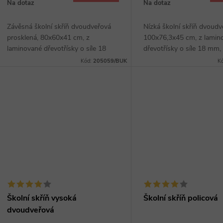
o
Na dotaz
Na dotaz
u
d
Závěsná školní skříň dvoudveřová
Nízká školní skříň dvoudv
k
prosklená, 80x60x41 cm, z
100x76,3x45 cm, z lamin
u
laminované dřevotřísky o síle 18
dřevotřísky o síle 18 mm,
t
mm, hrana ABS, jedna police,
ABS, dvě police, sokl, výb
Kód:
205059/BUK
K
k
kovové úchytky, výběr z několika
několika dezénů, široké k
dezénů.
úchytky v barvě RAL.
ů
t
ů
Školní skříň vysoká
Školní skříň policová
dvoudveřová