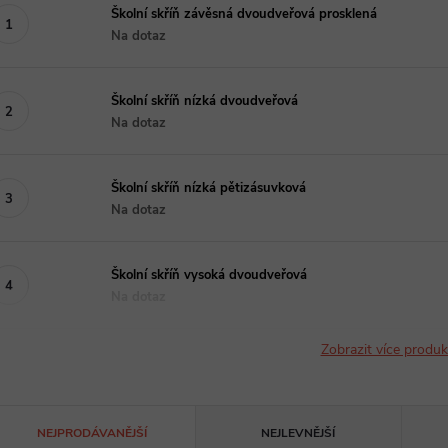
Školní skříň závěsná dvoudveřová prosklená
Na dotaz
Školní skříň nízká dvoudveřová
Na dotaz
Školní skříň nízká pětizásuvková
Na dotaz
Školní skříň vysoká dvoudveřová
Na dotaz
Zobrazit více produ
Ř
NEJPRODÁVANĚJŠÍ
NEJLEVNĚJŠÍ