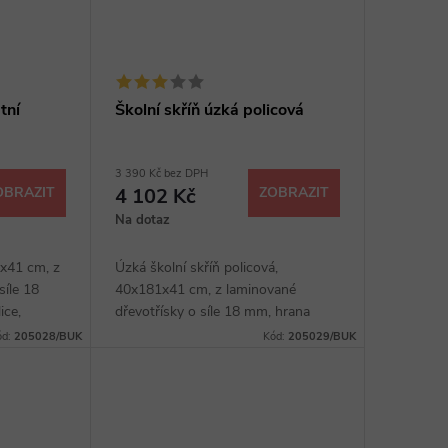
tní
Školní skříň úzká policová
3 390 Kč bez DPH
OBRAZIT
4 102 Kč
ZOBRAZIT
Na dotaz
1x41 cm, z
Úzká školní skříň policová,
síle 18
40x181x41 cm, z laminované
ice,
dřevotřísky o síle 18 mm, hrana
mm, výběr
ABS, čtyři police, sokl 40 mm, výběr
ód:
205028/BUK
Kód:
205029/BUK
z několika dezénů.