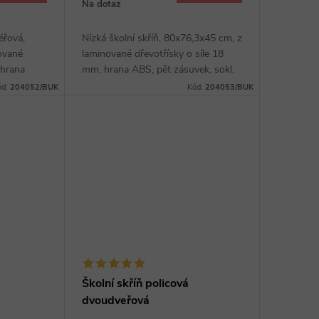
Na dotaz
éřová,
Nízká školní skříň, 80x76,3x45 cm, z
ované
laminované dřevotřísky o síle 18
 hrana
mm, hrana ABS, pět zásuvek, sokl,
ěr z
výběr z několika dezénů, široké
ód:
204052/BUK
Kód:
204053/BUK
ovové
kovové úchytky v barvě RAL.
Školní skříň policová
dvoudveřová