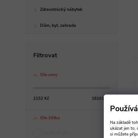
Zdravotnický nábytek
Dům, byt, zahrada
Dle ceny
2152
Kč
18181
Kč
Používá
Dle štítku
Na základě toh
ukázat jen to,
Na skladě
0
si můžete příp