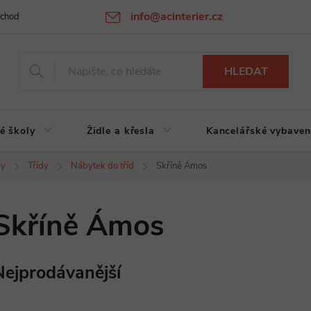
info@acinterier.cz
chodní podmínky
Ochrana osobních údajů
Atypická výroba na zak
HLEDAT
é školy
Židle a křesla
Kancelářské vybaven
ly
Třídy
Nábytek do tříd
Skříně Ámos
Skříně Ámos
Nejprodávanější