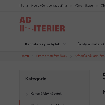
Přejít
Hrana – blog o všem, co vás zajímá
Vše o nákupu
Ob
na
obsah
Kancelářský nábytek
Školy a mateřsk
Domů
Školy a mateřské školy
Střední a základní ško
P
Přeskočit
Kategorie
kategorie
o
Kancelářský nábytek
s