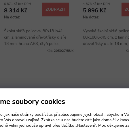
6 871 Kč bez DPH
4 873 Kč bez DPH
8 314 Kč
ZOBRAZIT
5 896 Kč
Z
Na dotaz
Na dotaz
Školní skříň policová, 80x181x41
Vysoká školní skříň polico
cm, z laminované dřevotřísky o síle
80x180,6x45 cm, z lamin
18 mm, hrana ABS, čtyři police,
dřevotřísky o síle 18 mm,
dvoudveřová, kovové úchytky, sokl
hrana ABS, čtyři police, s
Kód:
205027/BUK
K
40 mm, výběr z několika dezénů.
několika dezénů.
me soubory cookies
o, jak naše stránky používáte, přizpůsobujeme jejich obsah, abychom V
 co Vás opravdu zajímá. Zkrátka se u nás budete cítit jako doma či v kance
adně velmi jednoduše upravit přes tlačítko „Nastavení“. Moc děkujeme z