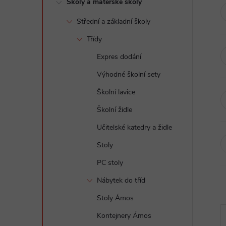
Školy a mateřské školy
t
Střední a základní školy
r
Třídy
a
Expres dodání
Výhodné školní sety
n
Školní lavice
n
Školní židle
Učitelské katedry a židle
í
Stoly
p
PC stoly
a
Nábytek do tříd
Stoly Ámos
n
Kontejnery Ámos