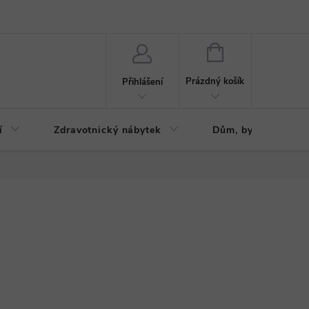
ázku
Reklamační řád
NÁKUPNÍ
KOŠÍK
Prázdný košík
Přihlášení
í
Zdravotnický nábytek
Dům, byt, zahrada