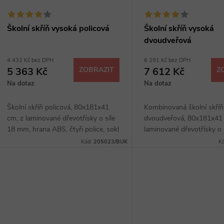
Školní skříň vysoká policová
Školní skříň vysoká
dvoudveřová
4 432 Kč bez DPH
6 291 Kč bez DPH
5 363 Kč
ZOBRAZIT
7 612 Kč
Z
Na dotaz
Na dotaz
Školní skříň policová, 80x181x41
Kombinovaná školní skříň
cm, z laminované dřevotřísky o síle
dvoudveřová, 80x181x41 
18 mm, hrana ABS, čtyři police, sokl
laminované dřevotřísky o 
40 mm, výběr z několika dezénů.
mm, hrana ABS, čtyři poli
Kód:
205023/BUK
K
úchytky, sokl 40 mm, výb
několika dezénů.