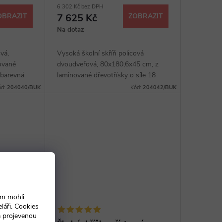
6 302 Kč bez DPH
OBRAZIT
7 625 Kč
ZOBRAZIT
Na dotaz
vá,
Vysoká školní skříň policová
ované
dvoudveřová, 80x180,6x45 cm, z
 barevná
laminované dřevotřísky o síle 18
okl, výběr z
mm, hrana ABS, čtyři police, sokl,
ód:
204040/BUK
Kód:
204042/BUK
široké kovové úchytky v barvě RAL,
výběr z...
ám mohli
láři. Cookies
a projevenou