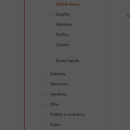
e
Skříně Ámos
Doplňky
5
l
Nástěnky
Poličky
Ostatní
Školní tabule
í
i
Kabinety
Sborovny
Vestibuly
Dílny
Toalety a umývárny
Šatny