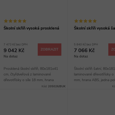
Školní skříň vysoká prosklená
Školní skříň vysoká ša
7 473 Kč bez DPH
5 840 Kč bez DPH
9 042 Kč
ZOBRAZIT
7 066 Kč
Z
Na dotaz
Na dotaz
Prosklená školní skříň, 80x181x41
Školní skříň šatní, 80x18
cm, čtyřdveřová z laminované
laminované dřevotřísky o 
dřevotřísky o síle 18 mm, hrana
mm, hrana ABS, jedna pol
ABS, čtyři police, kovové úchytky,
kovové úchytky, sokl 40 
Kód:
205026/BUK
K
sokl 40 mm, výběr z několika
z několika dezénů.
dezénů.