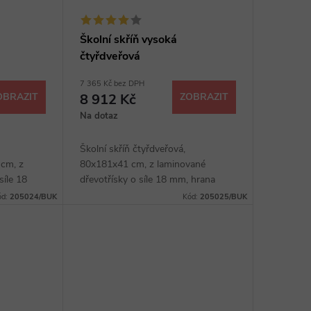
Školní skříň vysoká
čtyřdveřová
7 365 Kč bez DPH
OBRAZIT
8 912 Kč
ZOBRAZIT
Na dotaz
Školní skříň čtyřdveřová,
cm, z
80x181x41 cm, z laminované
síle 18
dřevotřísky o síle 18 mm, hrana
ce, kovové
ABS, čtyři police, kovové úchytky,
ód:
205024/BUK
Kód:
205025/BUK
ěr z
sokl 40 mm, výběr z několika
dezénů.