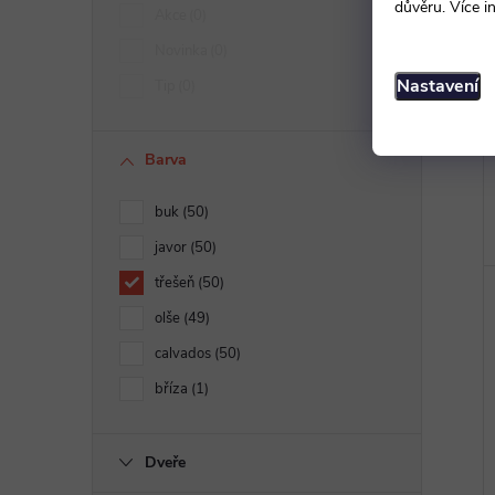
důvěru. Více i
Akce
0
Novinka
0
Nastavení
Tip
0
Barva
buk
50
javor
50
třešeň
50
olše
49
calvados
50
bříza
1
Dveře