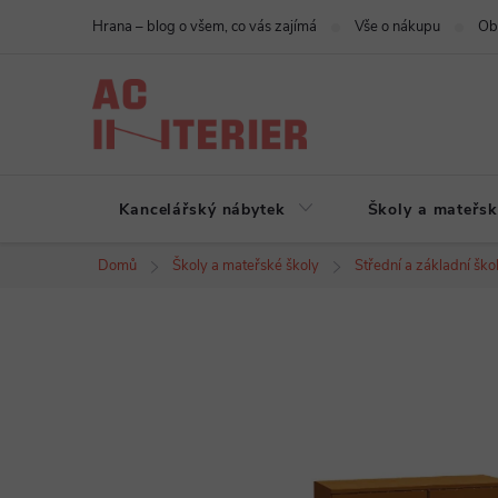
Přejít
Hrana – blog o všem, co vás zajímá
Vše o nákupu
Ob
na
obsah
Kancelářský nábytek
Školy a mateřsk
Domů
Školy a mateřské školy
Střední a základní ško