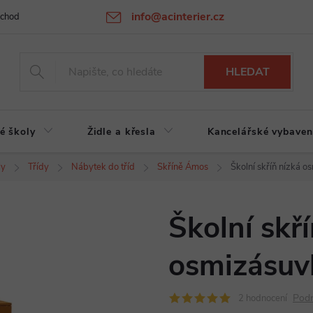
info@acinterier.cz
chodní podmínky
Ochrana osobních údajů
Atypická výroba na zak
HLEDAT
é školy
Židle a křesla
Kancelářské vybaven
ly
Třídy
Nábytek do tříd
Skříně Ámos
Školní skříň nízká 
Školní skř
osmizásuv
Podr
2 hodnocení