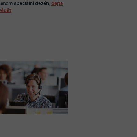
 jenom
speciální dezén
,
dejte
vědět
.