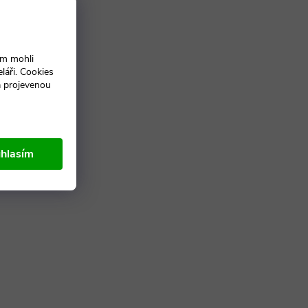
ám mohli
láři. Cookies
a projevenou
hlasím