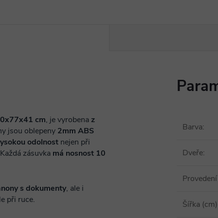
Param
80x77x41 cm
, je vyrobena
z
Barva
:
ny jsou oblepeny
2mm ABS
ysokou odolnost
nejen při
Dveře
:
 Každá zásuvka
má nosnost 10
Provedení
anony s dokumenty
, ale i
e při ruce.
Šířka (cm)