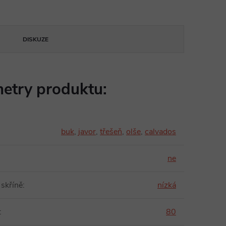
DISKUZE
etry produktu:
buk
,
javor
,
třešeň
,
olše
,
calvados
ne
 skříně
:
nízká
:
80