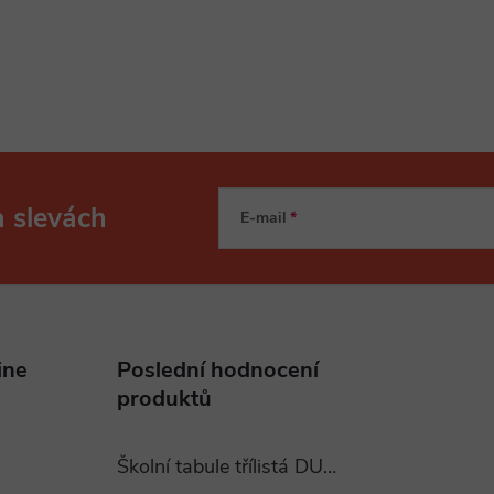
a slevách
E-mail
ine
Poslední hodnocení
produktů
Školní tabule třílistá DUBNO 400x120 cm