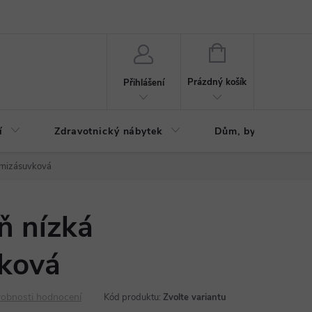
ázku
Reklamační řád
NÁKUPNÍ
KOŠÍK
Prázdný košík
Přihlášení
í
Zdravotnický nábytek
Dům, byt, zahrada
osmizásuvková
íň nízká
ková
obnosti hodnocení
Kód produktu:
Zvolte variantu