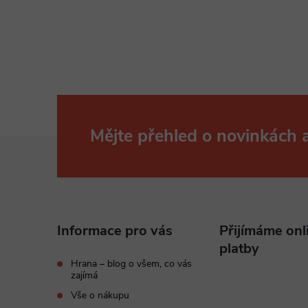
Mějte přehled o novinkách
Z
á
p
Informace pro vás
Přijímáme onl
a
platby
Hrana – blog o všem, co vás
zajímá
t
Vše o nákupu