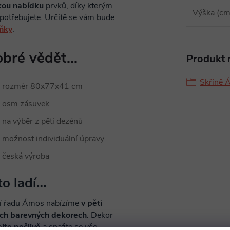
kou nabídku
prvků, díky kterým
Výška (cm
 potřebujete. Určitě se vám bude
ňky
.
bré vědět...
Produkt n
Skříně 
rozměr 80x77x41 cm
osm zásuvek
na výběr z pěti dezénů
možnost individuální úpravy
česká výroba
to ladí…
í řadu Ámos nabízíme
v pěti
ch barevných dekorech
. Dekor
ejte pečlivě
a snažte se vše