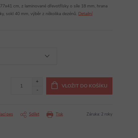
x77x41 cm, z laminované dřevotřísky o síle 18 mm, hrana
y, sokl 40 mm, výběr z několika dezénů.
Detailní
VLOŽIT DO KOŠÍKU
dací pes
Sdílet
Tisk
Záruka
:
2 roky