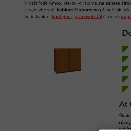
V naší řadě Ámos, kterou vyrábíme,
naleznete širo
si vybavíte svůj
kabinet či sborovnu
přesně tak, jak
hodit kvalitní
kontejner
,
pracovní stůl
či různé
dopl
Do
Ať 
Školn
různý
vybír