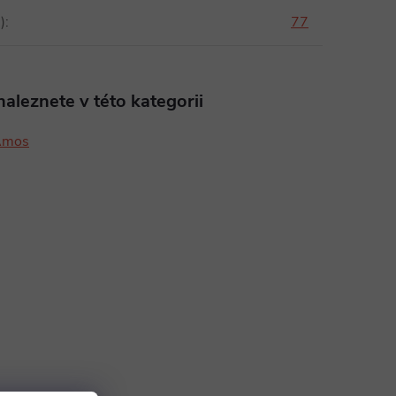
)
:
77
aleznete v této kategorii
Ámos