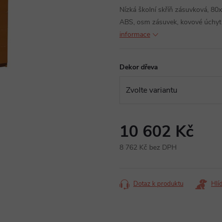
Nízká školní skříň zásuvková, 80
ABS, osm zásuvek, kovové úchytk
informace
Dekor dřeva
10 602 Kč
8 762 Kč bez DPH
Měrná
cena:
Dotaz k produktu
Hlí