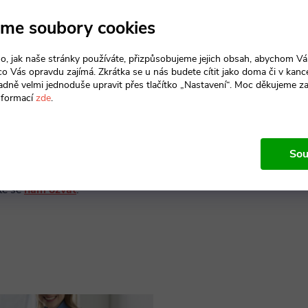
t do jednoho odstínu
. Pokud
me soubory cookies
e mít
příjemnou pracovní
sféru
, volte světlejší odstín jako
 nebo javor
.
o, jak naše stránky používáte, přizpůsobujeme jejich obsah, abychom V
 co Vás opravdu zajímá. Zkrátka se u nás budete cítit jako doma či v kance
adně velmi jednoduše upravit přes tlačítko „Nastavení“. Moc děkujeme z
 dekory jako
calvados
nebo
nformací
zde
.
ň
naopak vyvolávají pocit
jistoty
ority
.
Sou
adě, že byste potřebovali jiný
, který nemáme v nabídce,
te se
nám ozvat
.