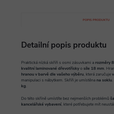
POPIS PRODUKTU
Detailní popis produktu
Praktická nízká skříň s osmi zásuvkami a
rozměry 
kvalitní laminované dřevotřísky
o
síle 18 mm
. Hra
hranou v barvě dle vašeho výběru
, která zaručuje
v
manipulaci s nábytkem. Skříň je umístěna
na soklu
.
kg
.
Do této skříně umístíte bez nejmenších problémů
š
kancelářské vybavení
, které potřebujete mít neustál