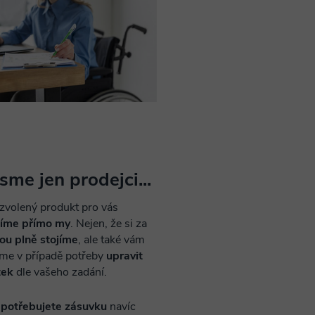
sme jen prodejci...
zvolený produkt pro vás
bíme přímo my
. Nejen, že si za
tou plně stojíme
, ale také vám
e v případě potřeby
upravit
tek
dle vašeho zadání.
ž
potřebujete zásuvku
navíc