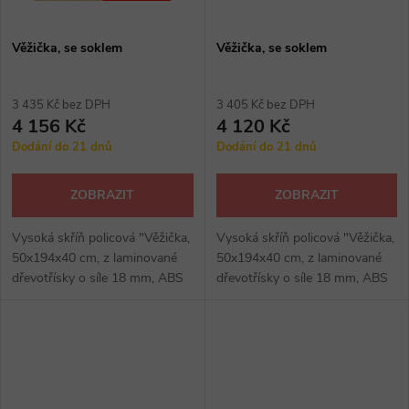
Věžička, se soklem
Věžička, se soklem
3 435 Kč bez DPH
3 405 Kč bez DPH
4 156 Kč
4 120 Kč
Dodání do 21 dnů
Dodání do 21 dnů
ZOBRAZIT
ZOBRAZIT
Vysoká skříň policová "Věžička,
Vysoká skříň policová "Věžička,
50x194x40 cm, z laminované
50x194x40 cm, z laminované
dřevotřísky o síle 18 mm, ABS
dřevotřísky o síle 18 mm, ABS
hrana, provedení se soklem.
hrana, provedení se soklem.