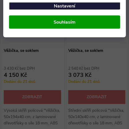
Nastavení
Souhlasím
Věžička, se soklem
Věžička, se soklem
3 430 Kč bez DPH
2 540 Kč bez DPH
4 150 Kč
3 073 Kč
Dodání do 21 dnů
Dodání do 21 dnů
ZOBRAZIT
ZOBRAZIT
Vysoká skříň policová "Věžička,
Střední skříň policová "Věžička,
50x194x40 cm, z laminované
50x140x40 cm, z laminované
dřevotřísky o síle 18 mm, ABS
dřevotřísky o síle 18 mm, ABS