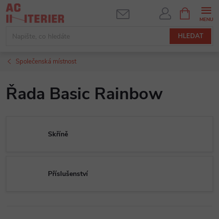
Přejít
NÁKUPNÍ
KOŠÍK
na
obsah
HLEDAT
Společenská místnost
Řada Basic Rainbow
Skříně
Příslušenství