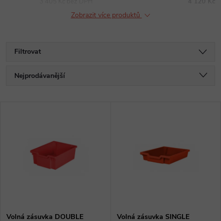
3 405 Kč bez DPH
4 120 Kč
Zobrazit více produktů
Filtrovat
Ř
Nejprodávanější
a
Nejlevnější
V
Nejdražší
z
ý
Abecedně
e
p
n
i
í
s
Volná zásuvka DOUBLE
Volná zásuvka SINGLE