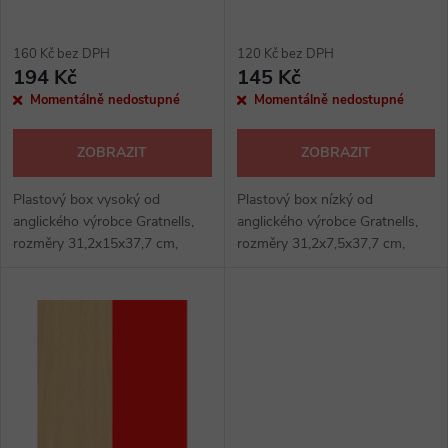
p
p
r
160 Kč bez DPH
120 Kč bez DPH
r
194 Kč
145 Kč
o
Momentálně nedostupné
Momentálně nedostupné
o
d
ZOBRAZIT
ZOBRAZIT
d
u
Plastový box vysoký od
Plastový box nízký od
u
anglického výrobce Gratnells,
anglického výrobce Gratnells,
k
rozměry 31,2x15x37,7 cm,
rozměry 31,2x7,5x37,7 cm,
k
pevný, ale odolný plast.
pevný, ale odolný plast.
t
t
ů
ů