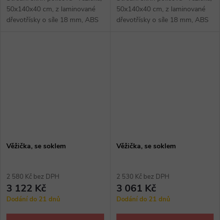
50x140x40 cm, z laminované
50x140x40 cm, z laminované
dřevotřísky o síle 18 mm, ABS
dřevotřísky o síle 18 mm, ABS
hrana, provedení se soklem.
hrana, provedení se soklem.
Věžička, se soklem
Věžička, se soklem
2 580 Kč bez DPH
2 530 Kč bez DPH
3 122 Kč
3 061 Kč
Dodání do 21 dnů
Dodání do 21 dnů