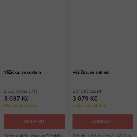
hrana, provedení se soklem.
hrana, provedení se soklem.
Věžička, se soklem
Věžička, se soklem
2 510 Kč bez DPH
2 545 Kč bez DPH
3 037 Kč
3 079 Kč
Dodání do 21 dnů
Dodání do 21 dnů
ZOBRAZIT
ZOBRAZIT
Střední skříň policová "Věžička,
Střední skříň policová "Věžička,