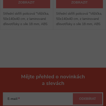
ZOBRAZIT
ZOBRAZIT
Střední skříň policová "Věžička,
Střední skříň policová "Věžička,
50x140x40 cm, z laminované
50x140x40 cm, z laminované
dřevotřísky o síle 18 mm, ABS
dřevotřísky o síle 18 mm, ABS
hrana, provedení se soklem.
hrana, provedení se soklem.
O
v
l
á
Mějte přehled o novinkách
d
a slevách
Z
a
á
c
E-mail
ODEBÍRAT