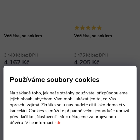
Věžička, se soklem
Věžička, se soklem
3 440 Kč bez DPH
3 475 Kč bez DPH
4 162 Kč
4 205 Kč
Dodání do 21 dnů
Dodání do 21 dnů
Používáme soubory cookies
ZOBRAZIT
ZOBRAZIT
Na základě toho, jak naše stránky používáte, přizpůsobujeme
jejich obsah, abychom Vám mohli ukázat jen to, co Vás
Vysoká skříň policová "Věžička,
Vysoká skříň policová "Věžička,
opravdu zajímá. Zkrátka se u nás budete cítit jako doma či v
50x194x40 cm, z laminované
50x194x40 cm, z laminované
kanceláři. Cookies si můžete případně velmi jednoduše upravit
dřevotřísky o síle 18 mm, ABS
dřevotřísky o síle 18 mm, ABS
přes tlačítko „Nastavení“. Moc děkujeme za projevenou
hrana, provedení se soklem.
hrana, provedení se soklem.
důvěru. Více informací
zde
.