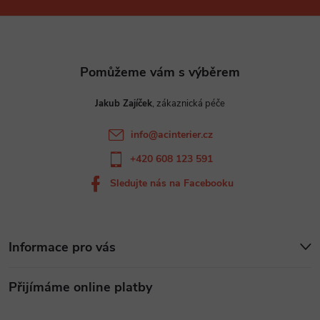
p
í
p
a
r
t
v
Jakub Zajíček
í
k
info
@
acinterier.cz
y
+420 608 123 591
v
Sledujte nás na Facebooku
ý
p
Informace pro vás
i
Přijímáme online platby
s