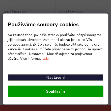
p
p
r
160 Kč bez DPH
120 Kč bez DPH
r
194 Kč
145 Kč
o
Používáme soubory cookies
Momentálně nedostupné
Momentálně nedostupné
o
d
Na základě toho, jak naše stránky používáte, přizpůsobujeme
ZOBRAZIT
ZOBRAZIT
d
jejich obsah, abychom Vám mohli ukázat jen to, co Vás
opravdu zajímá. Zkrátka se u nás budete cítit jako doma či v
u
Plastový box vysoký od
Plastový box nízký od
kanceláři. Cookies si můžete případně velmi jednoduše upravit
u
anglického výrobce Gratnells,
anglického výrobce Gratnells,
přes tlačítko „Nastavení“. Moc děkujeme za projevenou
důvěru. Více informací
zde
.
k
rozměry 31,2x15x37,7 cm,
rozměry 31,2x7,5x37,7 cm,
k
pevný, ale odolný plast.
pevný, ale odolný plast.
t
t
O
Nastavení
ů
v
ů
Souhlasím
l
á