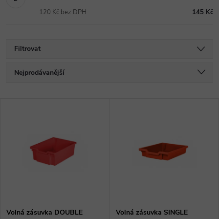
120 Kč bez DPH
145 Kč
Filtrovat
Ř
Nejprodávanější
a
Nejlevnější
V
Nejdražší
z
ý
Abecedně
e
p
n
i
í
s
Volná zásuvka DOUBLE
Volná zásuvka SINGLE