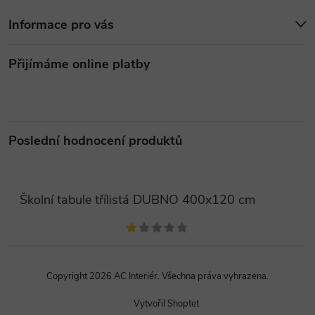
p
Informace pro vás
i
Přijímáme online platby
s
u
Poslední hodnocení produktů
Školní tabule třílistá DUBNO 400x120 cm
Copyright 2026
AC Interiér
. Všechna práva vyhrazena.
Vytvořil Shoptet