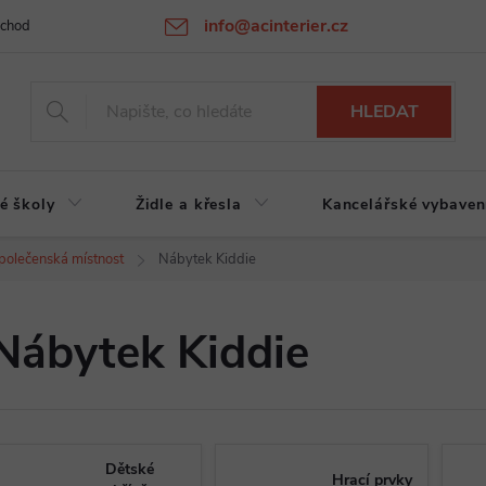
info@acinterier.cz
chodní podmínky
Ochrana osobních údajů
Atypická výroba na zak
HLEDAT
é školy
Židle a křesla
Kancelářské vybaven
polečenská místnost
Nábytek Kiddie
Nábytek Kiddie
Dětské
Hrací prvky