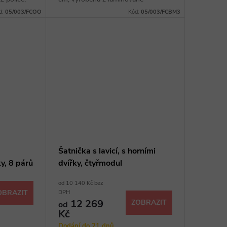
inací
dřevotřísky o síle 18 mm
d:
05/003/FCOO
Kód:
05/003/FCBM3
Šatnička s lavicí, s horními
ky, 8 párů
dvířky, čtyřmodul
od 10 140 Kč bez
OBRAZIT
DPH
12 269
ZOBRAZIT
od
Kč
Dodání do 21 dnů