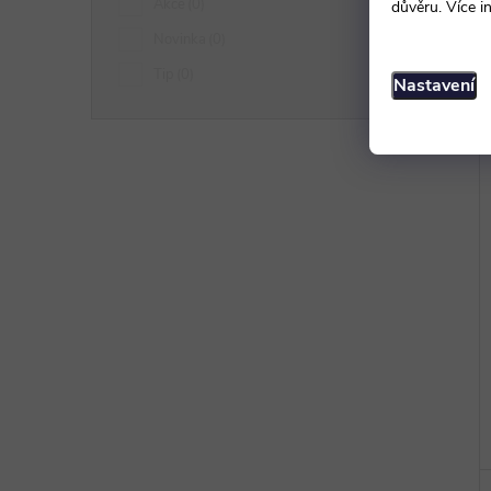
Akce
0
důvěru. Více i
Novinka
0
Tip
0
Nastavení