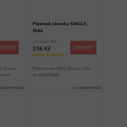
Plastová zásuvka SINGLE,
žlutá
195 Kč bez DPH
 KOŠÍKU
236 Kč
ZOBRAZIT
Dodání do 21 dnů
ko, kovový
Plastový box nízký, který je určen
onosná
do skříní Kiddie
03/NLEH135060
Kód:
05/003/GF1DB