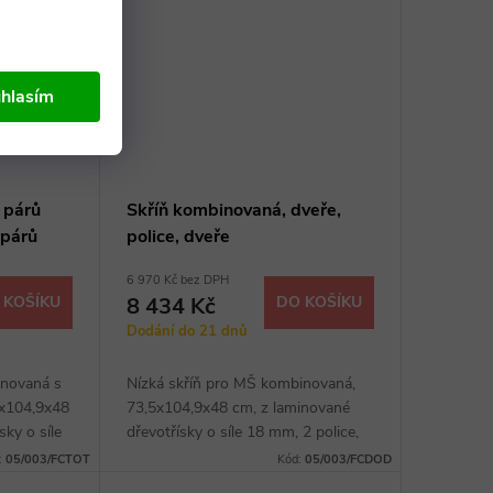
hlasím
 párů
Skříň kombinovaná, dveře,
8 párů
police, dveře
6 970 Kč bez DPH
 KOŠÍKU
8 434 Kč
DO KOŠÍKU
Dodání do 21 dnů
inovaná s
Nízká skříň pro MŠ kombinovaná,
,5x104,9x48
73,5x104,9x48 cm, z laminované
sky o síle
dřevotřísky o síle 18 mm, 2 police,
t
možnost barevných kombinací
:
05/003/FCTOT
Kód:
05/003/FCDOD