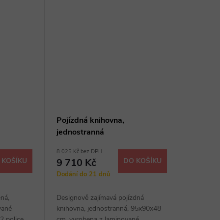
Pojízdná knihovna,
jednostranná
8 025 Kč bez DPH
 KOŠÍKU
9 710 Kč
DO KOŠÍKU
Dodání do 21 dnů
ená,
Designově zajímavá pojízdná
vané
knihovna, jednostranná, 95x90x48
2 police,
cm, vyrobena z laminované