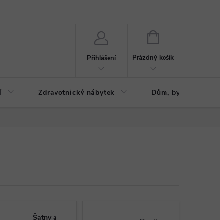
ázku
Reklamační řád
NÁKUPNÍ
KOŠÍK
Prázdný košík
Přihlášení
í
Zdravotnický nábytek
Dům, byt, zahrada
Šatny a