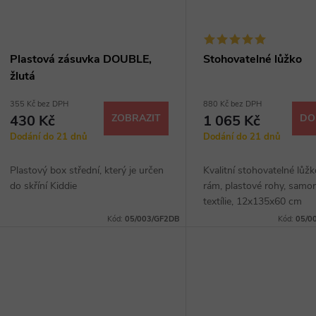
p
s
r
p
Plastová zásuvka DOUBLE,
Stohovatelné lůžko
o
žlutá
r
355 Kč bez DPH
880 Kč bez DPH
d
430 Kč
ZOBRAZIT
1 065 Kč
DO
o
Dodání do 21 dnů
Dodání do 21 dnů
u
d
Plastový box střední, který je určen
Kvalitní stohovatelné lůž
k
do skříní Kiddie
rám, plastové rohy, sam
u
textílie, 12x135x60 cm
t
Kód:
05/003/GF2DB
Kód:
05/0
k
ů
t
ů