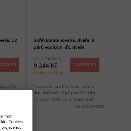
veře, 12
Skříň kombinovaná, dveře, 8
párů vodících lišt, dveře
7 640 Kč bez DPH
 KOŠÍKU
9 244 Kč
DO KOŠÍKU
Dodání do 21 dnů
ná pro MŠ
Nízká skříň pro MŠ kombinovaná
 dveřmi,
dvoudvéřová s 8 páry vodících lišt,
ované
73,5x104,9x48 cm, z laminované
 dveře na
dřevotřísky o síle 18 mm, 2 police,
05/003/FCDT37
Kód:
05/003/FCDTD
nost
možnost barevných kombinací
ám mohli
láři. Cookies
a projevenou