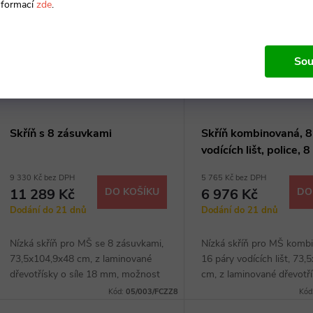
nformací
zde
.
Sou
Skříň s 8 zásuvkami
Skříň kombinovaná, 8
vodících lišt, police, 
vodících lišt
9 330 Kč bez DPH
5 765 Kč bez DPH
11 289 Kč
DO KOŠÍKU
6 976 Kč
DO
Dodání do 21 dnů
Dodání do 21 dnů
Nízká skříň pro MŠ se 8 zásuvkami,
Nízká skříň pro MŠ komb
73,5x104,9x48 cm, z laminované
16 páry vodících lišt, 73
dřevotřísky o síle 18 mm, možnost
cm, z laminované dřevotří
barevných kombinací
18 mm, 2 police, možnos
Kód:
05/003/FCZZ8
Kód
barevných kombinací