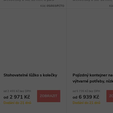
vodících lišt na levé straně, 2 police,
možnost barevných komb
Kód:
05/003/FCTO
Kó
možnost barevných kombinací
Stohovatelné lůžko s kolečky
Pojízdný kontejner na
výtvarné potřeby, níz
vodících lišt
od 2 455 Kč bez DPH
od 5 735 Kč bez DPH
2 971 Kč
ZOBRAZIT
6 939 Kč
Z
od
od
Dodání do 21 dnů
Dodání do 21 dnů