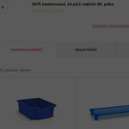
Skříň kombinovaná, 24 párů vodících lišt, police
Dodání do 21 dnů
Zobrazit více produ
Ř
NEJPRODÁVANĚJŠÍ
NEJLEVNĚJŠÍ
a
41
položek celkem
z
V
e
ý
n
p