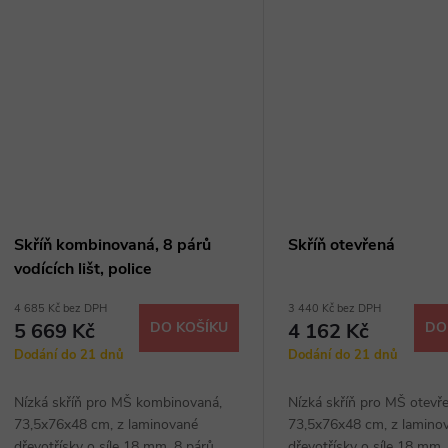
Skříň kombinovaná, 8 párů
Skříň otevřená
vodících lišt, police
4 685 Kč bez DPH
3 440 Kč bez DPH
5 669 Kč
DO KOŠÍKU
4 162 Kč
DO
Dodání do 21 dnů
Dodání do 21 dnů
Nízká skříň pro MŠ kombinovaná,
Nízká skříň pro MŠ otevř
73,5x76x48 cm, z laminované
73,5x76x48 cm, z lamino
dřevotřísky o síle 18 mm, 8 párů
dřevotřísky o síle 18 mm, 