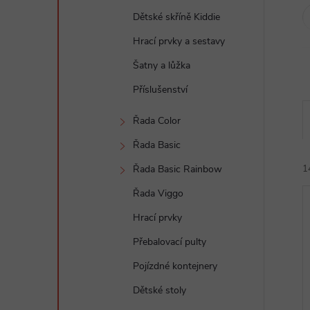
e
Dětské skříně Kiddie
l
Hrací prvky a sestavy
Šatny a lůžka
Příslušenství
Řada Color
Řada Basic
Řada Basic Rainbow
1
Řada Viggo
Hrací prvky
Přebalovací pulty
Pojízdné kontejnery
í
Dětské stoly
i