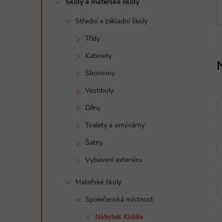
Školy a mateřské školy
t
Střední a základní školy
r
Třídy
a
Kabinety
Sborovny
n
Vestibuly
n
Dílny
Toalety a umývárny
í
Šatny
p
Vybavení exteriéru
a
Mateřské školy
Společenská místnost
n
Nábytek Kiddie