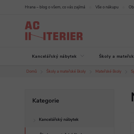
Přejít
Hrana – blog o všem, co vás zajímá
Vše o nákupu
Ob
na
obsah
Kancelářský nábytek
Školy a mateřsk
Domů
Školy a mateřské školy
Mateřské školy
S
P
Přeskočit
Kategorie
kategorie
o
Kancelářský nábytek
s