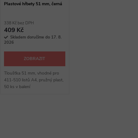
Plastové hřbety 51 mm, černá
338 Kč bez DPH
409 Kč
Skladem doručíme do 17. 8.
2026
ZOBRAZIT
Tloušťka 51 mm, vhodné pro
411-510 listů A4, pružný plast,
50 ks v balení
O
v
l