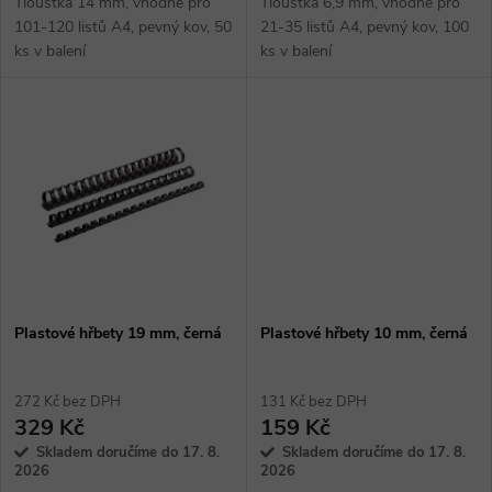
u
Tloušťka 14 mm, vhodné pro
Tloušťka 6,9 mm, vhodné pro
101-120 listů A4, pevný kov, 50
21-35 listů A4, pevný kov, 100
k
ks v balení
ks v balení
k
t
t
ů
ů
Plastové hřbety 19 mm, černá
Plastové hřbety 10 mm, černá
272 Kč bez DPH
131 Kč bez DPH
329 Kč
159 Kč
Skladem doručíme do 17. 8.
Skladem doručíme do 17. 8.
2026
2026