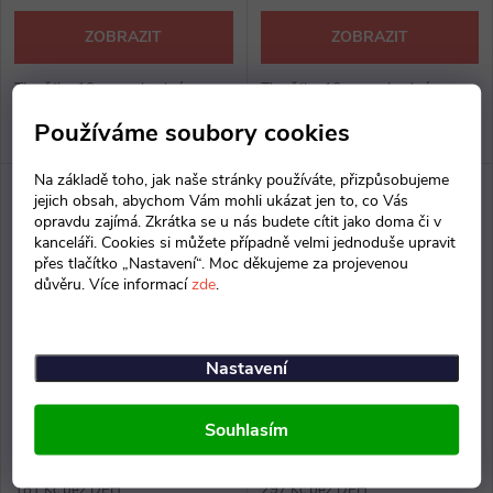
ZOBRAZIT
ZOBRAZIT
Tloušťka 19 mm, vhodné pro
Tloušťka 10 mm, vhodné pro
121-150 listů A4, pružný plast,
41-55 listů A4, pružný plast,
Používáme soubory cookies
100 ks v balení
100 ks v balení
Na základě toho, jak naše stránky používáte, přizpůsobujeme
jejich obsah, abychom Vám mohli ukázat jen to, co Vás
opravdu zajímá. Zkrátka se u nás budete cítit jako doma či v
kanceláři. Cookies si můžete případně velmi jednoduše upravit
přes tlačítko „Nastavení“. Moc děkujeme za projevenou
důvěru. Více informací
zde
.
Nastavení
Plastové hřbety 14 mm, černá
Plastové hřbety 38 mm, černá
Souhlasím
181 Kč bez DPH
297 Kč bez DPH