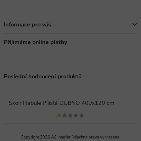
ý
p
Informace pro vás
i
Přijímáme online platby
s
u
Poslední hodnocení produktů
Školní tabule třílistá DUBNO 400x120 cm
Copyright 2026
AC Interiér
. Všechna práva vyhrazena.