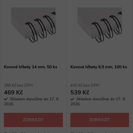
V
Nejdražší
z
ý
Abecedně
e
p
n
i
í
s
p
Kovové hřbety 14 mm, 50 ks
Kovové hřbety 6,9 mm, 100 ks
p
r
388 Kč bez DPH
445 Kč bez DPH
r
469 Kč
539 Kč
o
Skladem doručíme do 17. 8.
Skladem doručíme do 17. 8.
o
2026
2026
d
d
ZOBRAZIT
ZOBRAZIT
u