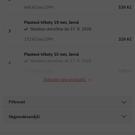
445 Kč bez DPH
539 Kč
Plastové hřbety 19 mm, černá
Skladem doručíme do 17. 8. 2026
272 Kč bez DPH
329 Kč
Plastové hřbety 10 mm, černá
Skladem doručíme do 17. 8. 2026
131 Kč bez DPH
159 Kč
Zobrazit více produktů
Filtrovat
Ř
Nejprodávanější
a
Nejlevnější