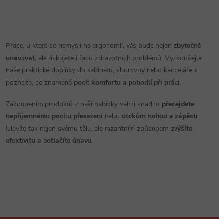
O
v
Práce, u které se nemyslí na ergonomii, vás bude nejen
zbytečně
unavovat
, ale riskujete i řadu zdravotních problémů. Vyzkoušejte
l
naše praktické doplňky do kabinetu, sborovny nebo kanceláře a
á
poznejte, co znamená
pocit komfortu a pohodlí při práci
.
d
Zakoupením produktů z naší nabídky velmi snadno
předejdete
nepříjemnému pocitu přesezení
nebo
otokům nohou a zápěstí
.
a
Ulevíte tak nejen svému tělu, ale razantním způsobem
zvýšíte
efektivitu a potlačíte únavu
.
c
í
p
r