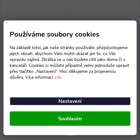
Používáme soubory cookies
Na základě toho, jak naše stránky používáte, přizpůsobujeme
jejich obsah, abychom Vám mohli ukázat jen to, co Vás
opravdu zajímá. Zkrátka se u nás budete cítit jako doma či v
kanceláři. Cookies si můžete případně velmi jednoduše upravit
přes tlačítko „Nastavení“. Moc děkujeme za projevenou
Stojan pod monitor OVAL
Gelová podložka pod myš a
důvěru. Více informací
zde
.
zápěstí Crystal
793 Kč bez DPH
od 371 Kč bez DPH
959 Kč
449 Kč
od
Nastavení
Skladem doručíme do 14. 8.
Skladem doručíme do 14. 8.
2026
4 ks
2026
Souhlasím
ZOBRAZIT
ZOBRAZIT