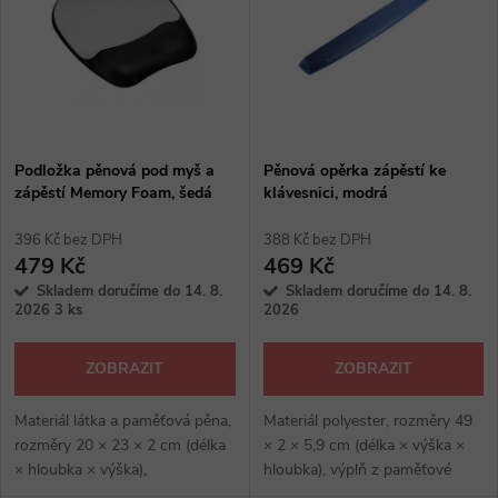
e
p
n
i
í
s
p
Podložka pěnová pod myš a
Pěnová opěrka zápěstí ke
zápěstí Memory Foam, šedá
klávesnici, modrá
p
r
396 Kč bez DPH
388 Kč bez DPH
r
479 Kč
469 Kč
o
Skladem doručíme do 14. 8.
Skladem doručíme do 14. 8.
o
2026
3 ks
2026
d
d
ZOBRAZIT
ZOBRAZIT
u
u
Materiál látka a paměťová pěna,
Materiál polyester, rozměry 49
rozměry 20 × 23 × 2 cm (délka
× 2 × 5,9 cm (délka × výška ×
k
× hloubka × výška),
hloubka), výplň z paměťové
k
protiskluzový povrch, vhodná
pěny, protiskluzový povrch