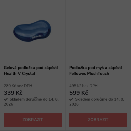
t
pro všechny typy myší
t
ů
ů
Gelová podložka pod zápěstí
Podložka pod myš a zápěstí
Health-V Crystal
Fellowes PlushTouch
280 Kč bez DPH
495 Kč bez DPH
339 Kč
599 Kč
Skladem doručíme do 14. 8.
Skladem doručíme do 14. 8.
2026
2026
ZOBRAZIT
ZOBRAZIT