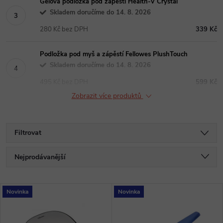
Gelová podložka pod zápěstí Health-V Crystal
Skladem doručíme do 14. 8. 2026
280 Kč bez DPH
339 Kč
Podložka pod myš a zápěstí Fellowes PlushTouch
Skladem doručíme do 14. 8. 2026
495 Kč bez DPH
599 Kč
Zobrazit více produktů
Filtrovat
Ř
Nejprodávanější
a
Nejlevnější
V
Novinka
Novinka
Nejdražší
z
ý
Abecedně