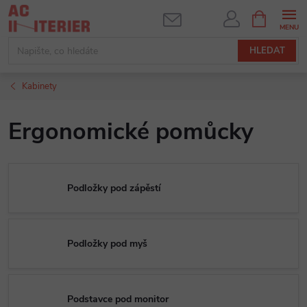
Přejít
NÁKUPNÍ
KOŠÍK
na
obsah
HLEDAT
Kabinety
Ergonomické pomůcky
Podložky pod zápěstí
Podložky pod myš
Podstavce pod monitor