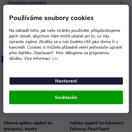
Parametry produktu
Používáme soubory cookies
Diskuse
Na základě toho, jak naše stránky používáte, přizpůsobujeme
jejich obsah, abychom Vám mohli ukázat jen to, co Vás
opravdu zajímá. Zkrátka se u nás budete cítit jako doma či v
kanceláři. Cookies si můžete případně velmi jednoduše upravit
přes tlačítko „Nastavení“. Moc děkujeme za projevenou
důvěru. Více informací
zde
.
Novinka
Nastavení
Souhlasím
Pěnová opěrka zápěstí ke
Opěrka zápěstí ke klávesnici
klávesnici, modrá
Fellowes PlushTouch