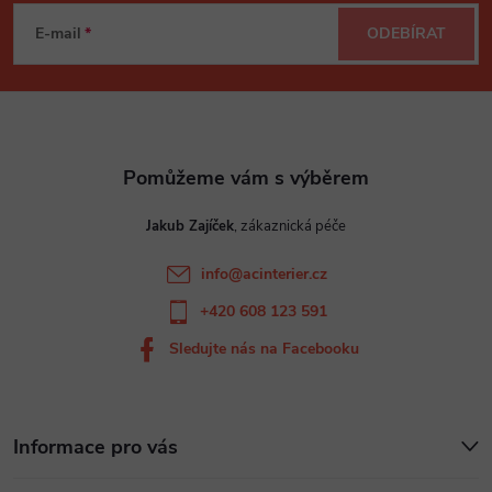
á
E-mail
ODEBÍRAT
p
a
t
Jakub Zajíček
í
info
@
acinterier.cz
+420 608 123 591
Sledujte nás na Facebooku
Informace pro vás