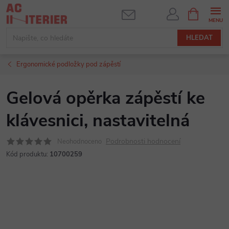
Přejít
NÁKUPNÍ
KOŠÍK
na
obsah
HLEDAT
Ergonomické podložky pod zápěstí
Gelová opěrka zápěstí ke
klávesnici, nastavitelná
Podrobnosti hodnocení
Neohodnoceno
Kód produktu:
10700259