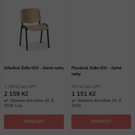
u
k
k
t
t
ů
ů
Dřevěná židle ISO - černé nohy
Plastová židle ISO - černé
nohy
1 784 Kč bez DPH
951 Kč bez DPH
2 159 Kč
1 151 Kč
Skladem doručíme 10. 8.
Skladem doručíme 10. 8.
2026
1 ks
2026
ZOBRAZIT
ZOBRAZIT