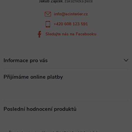
Jakub Zajíček
í
info
@
acinterier.cz
+420 608 123 591
Sledujte nás na Facebooku
Informace pro vás
Přijímáme online platby
Poslední hodnocení produktů