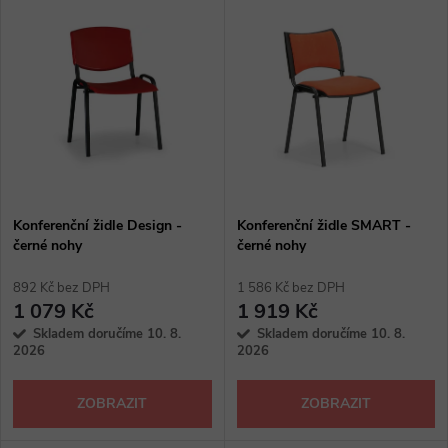
V
Nejdražší
z
ý
Abecedně
e
p
n
i
í
s
p
Konferenční židle Design -
Konferenční židle SMART -
černé nohy
černé nohy
p
r
892 Kč bez DPH
1 586 Kč bez DPH
r
1 079 Kč
1 919 Kč
o
Skladem doručíme 10. 8.
Skladem doručíme 10. 8.
o
2026
2026
d
d
ZOBRAZIT
ZOBRAZIT
u