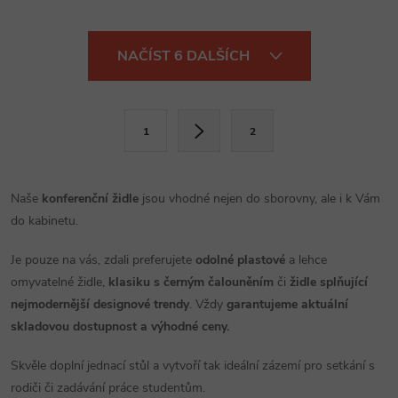
O
NAČÍST 6 DALŠÍCH
v
l
S
1
2
t
á
r
d
á
Naše
konferenční židle
jsou vhodné nejen do sborovny, ale i k Vám
a
n
do kabinetu.
k
c
Je pouze na vás, zdali preferujete
odolné plastové
a lehce
o
omyvatelné židle,
klasiku s černým čalouněním
či
židle splňující
í
v
nejmodernější designové trendy
. Vždy
garantujeme aktuální
á
p
skladovou dostupnost a výhodné ceny.
n
r
í
Skvěle doplní jednací stůl a vytvoří tak ideální zázemí pro setkání s
rodiči či zadávání práce studentům.