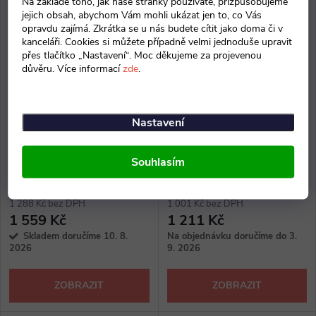
Na základě toho, jak naše stránky používáte, přizpůsobujeme
jejich obsah, abychom Vám mohli ukázat jen to, co Vás
opravdu zajímá. Zkrátka se u nás budete cítit jako doma či v
kanceláři. Cookies si můžete případně velmi jednoduše upravit
přes tlačítko „Nastavení“. Moc děkujeme za projevenou
důvěru. Více informací
zde
.
Nastavení
Konferenční židle Viva Mesh -
Konferenční židle Troy I - černé
Souhlasím
černé nohy
nohy
1 288 Kč bez DPH
1 001 Kč bez DPH
1 559 Kč
1 211 Kč
Skladem doručíme 10. 8.
Na objednávku doručíme do 3.
2026
9. 2026
ZOBRAZIT
ZOBRAZIT