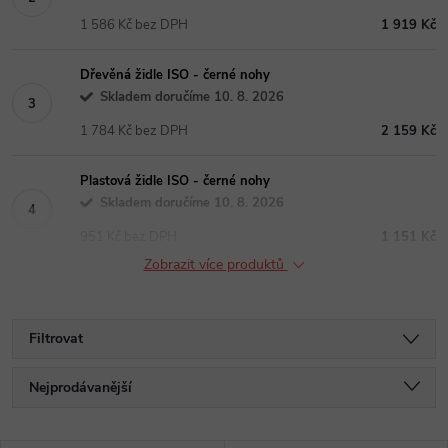
1 586 Kč bez DPH
1 919 Kč
Dřevěná židle ISO - černé nohy
Skladem doručíme 10. 8. 2026
1 784 Kč bez DPH
2 159 Kč
Plastová židle ISO - černé nohy
Skladem doručíme 10. 8. 2026
951 Kč bez DPH
1 151 Kč
Zobrazit více produktů
Filtrovat
Ř
Nejprodávanější
a
Nejlevnější