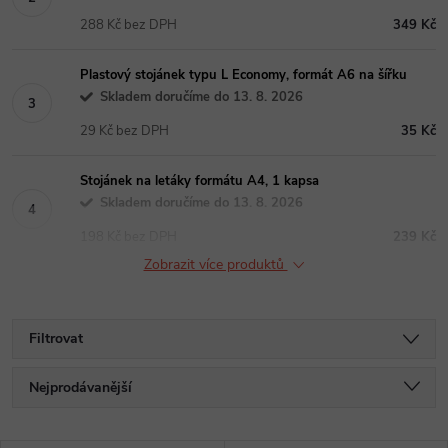
288 Kč bez DPH
349 Kč
Plastový stojánek typu L Economy, formát A6 na šířku
Skladem doručíme do 13. 8. 2026
29 Kč bez DPH
35 Kč
Stojánek na letáky formátu A4, 1 kapsa
Skladem doručíme do 13. 8. 2026
198 Kč bez DPH
239 Kč
Zobrazit více produktů
Filtrovat
Ř
Nejprodávanější
a
Nejlevnější