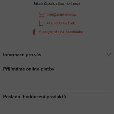
v
Jakub Zajíček
í
k
info
@
acinterier.cz
y
+420 608 123 591
v
Sledujte nás na Facebooku
ý
p
Informace pro vás
i
Přijímáme online platby
s
u
Poslední hodnocení produktů