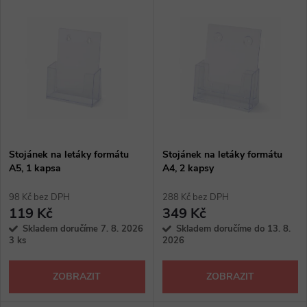
V
Nejdražší
z
ý
Abecedně
e
p
n
i
í
s
p
Stojánek na letáky formátu
Stojánek na letáky formátu
A5, 1 kapsa
A4, 2 kapsy
p
r
98 Kč bez DPH
288 Kč bez DPH
r
119 Kč
349 Kč
o
Skladem doručíme 7. 8. 2026
Skladem doručíme do 13. 8.
o
3 ks
2026
d
d
ZOBRAZIT
ZOBRAZIT
u