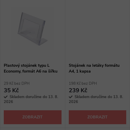
u
k
k
t
t
ů
ů
Plastový stojánek typu L
Stojánek na letáky formátu
Economy, formát A6 na šířku
A4, 1 kapsa
29 Kč bez DPH
198 Kč bez DPH
35 Kč
239 Kč
Skladem doručíme do 13. 8.
Skladem doručíme do 13. 8.
2026
2026
ZOBRAZIT
ZOBRAZIT