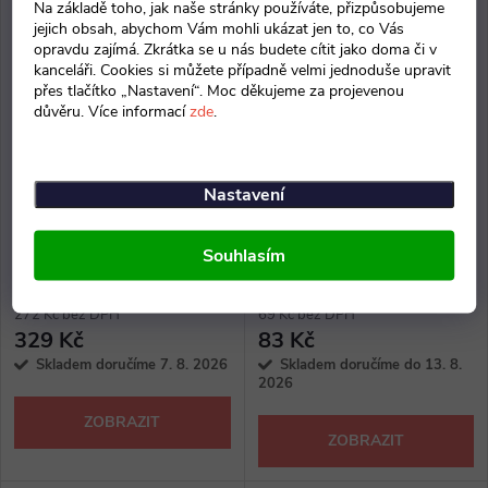
Na základě toho, jak naše stránky používáte, přizpůsobujeme
jejich obsah, abychom Vám mohli ukázat jen to, co Vás
opravdu zajímá. Zkrátka se u nás budete cítit jako doma či v
kanceláři. Cookies si můžete případně velmi jednoduše upravit
přes tlačítko „Nastavení“. Moc děkujeme za projevenou
důvěru. Více informací
zde
.
Nastavení
Stojánek na letáky A4, na zeď
Stojánek na letáky formátu DL
Souhlasím
(pro 22 × 9,9 cm), 1 kapsa
272 Kč bez DPH
69 Kč bez DPH
329 Kč
83 Kč
Skladem doručíme 7. 8. 2026
Skladem doručíme do 13. 8.
2026
ZOBRAZIT
ZOBRAZIT