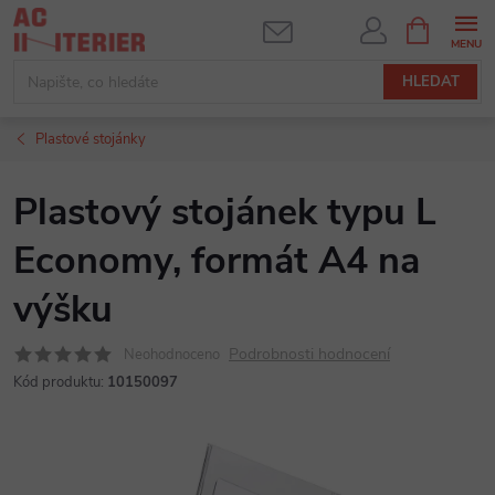
Přejít
NÁKUPNÍ
KOŠÍK
na
obsah
HLEDAT
Plastové stojánky
Plastový stojánek typu L
Economy, formát A4 na
výšku
Podrobnosti hodnocení
Neohodnoceno
Kód produktu:
10150097