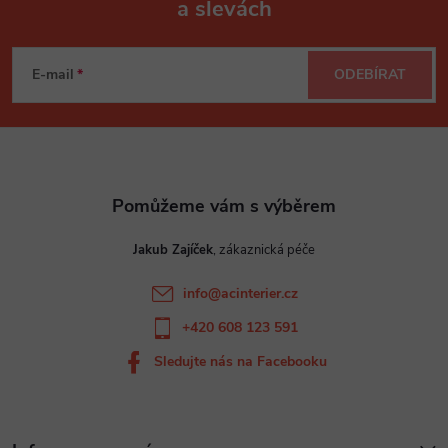
a slevách
Z
á
E-mail
ODEBÍRAT
p
a
t
Jakub Zajíček
í
info
@
acinterier.cz
+420 608 123 591
Sledujte nás na Facebooku