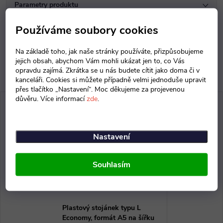
Parametry produktu
Používáme soubory cookies
Diskuse
Na základě toho, jak naše stránky používáte, přizpůsobujeme
jejich obsah, abychom Vám mohli ukázat jen to, co Vás
opravdu zajímá. Zkrátka se u nás budete cítit jako doma či v
kanceláři. Cookies si můžete případně velmi jednoduše upravit
přes tlačítko „Nastavení“. Moc děkujeme za projevenou
důvěru. Více informací
zde
.
Nastavení
Souhlasím
Plastový stojánek typu L
Economy, formát A5 na šířku