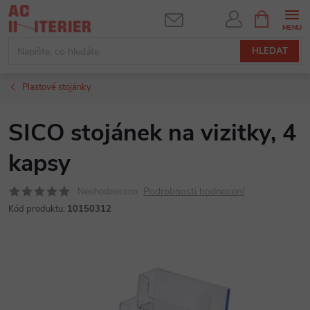
Přejít
NÁKUPNÍ
KOŠÍK
na
obsah
HLEDAT
Plastové stojánky
SICO stojánek na vizitky, 4
kapsy
Podrobnosti hodnocení
Neohodnoceno
Kód produktu:
10150312