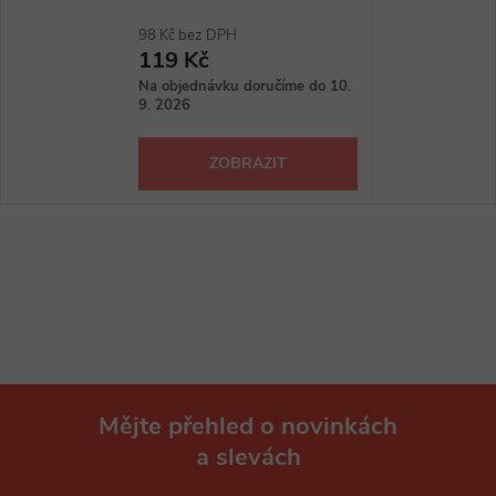
98 Kč bez DPH
119 Kč
Na objednávku doručíme do 10.
9. 2026
ZOBRAZIT
Mějte přehled o novinkách
a slevách
Z