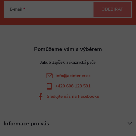
á
E-mail
ODEBÍRAT
p
a
t
Jakub Zajíček
í
info
@
acinterier.cz
+420 608 123 591
Sledujte nás na Facebooku
Informace pro vás