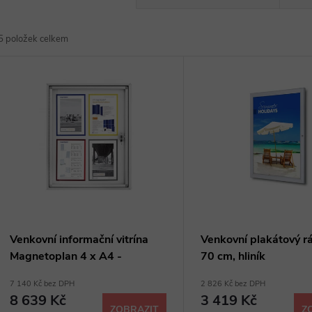
a
5
položek celkem
z
V
e
ý
n
p
p
s
r
p
Venkovní informační vitrína
Venkovní plakátový r
o
Magnetoplan 4 x A4 -
70 cm, hliník
r
magnetická, hliník
7 140 Kč bez DPH
2 826 Kč bez DPH
d
8 639 Kč
3 419 Kč
ZOBRAZIT
Z