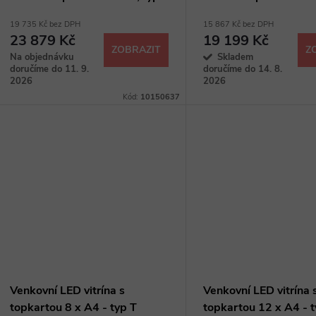
protipožární, typ T
19 735 Kč bez DPH
15 867 Kč bez DPH
23 879 Kč
19 199 Kč
ZOBRAZIT
Z
Na objednávku
Skladem
doručíme do 11. 9.
doručíme do 14. 8.
2026
2026
Kód:
10150637
Venkovní LED vitrína s
Venkovní LED vitrína 
topkartou 8 x A4 - typ T
topkartou 12 x A4 - t