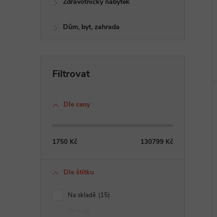
Zdravotnický nábytek
Dům, byt, zahrada
Dle ceny
1750
Kč
130799
Kč
Dle štítku
Na skladě
15
Akce
0