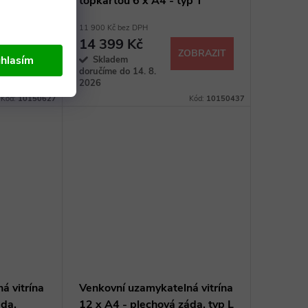
topkartou 6 x A4 - typ T
11 900 Kč bez DPH
14 399 Kč
OBRAZIT
ZOBRAZIT
hlasím
Skladem
doručíme do 14. 8.
2026
Kód:
10150627
Kód:
10150437
á vitrína
Venkovní uzamykatelná vitrína
áda,
12 x A4 - plechová záda, typ L