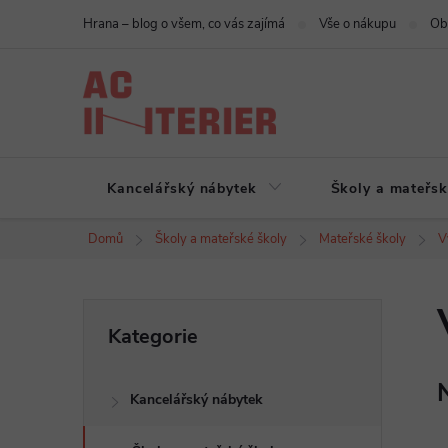
Přejít
Hrana – blog o všem, co vás zajímá
Vše o nákupu
Ob
na
obsah
Kancelářský nábytek
Školy a mateřsk
Domů
Školy a mateřské školy
Mateřské školy
V
P
Přeskočit
Kategorie
kategorie
o
Kancelářský nábytek
s