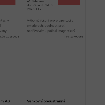
Skladem
doručíme do 14. 8.
2026
1 ks
ntaci v
Výborné řešení pro prezentaci v
i
exteriérech, odolnost proti
ovaný
nepříznivému počasí, magnetický
ěna
popisovatelný povrch, s
Kód:
10150628
Kód:
10700055
m zámkem
bezpečnostním zámkem
rám A0
Venkovní oboustranná