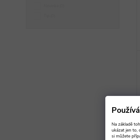
Novinka
0
Tip
0
Používá
Na základě toh
ukázat jen to,
si můžete příp