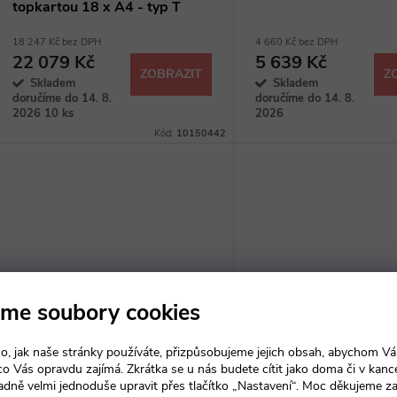
topkartou 18 x A4 - typ T
18 247 Kč bez DPH
4 660 Kč bez DPH
22 079 Kč
5 639 Kč
ZOBRAZIT
Z
Skladem
Skladem
doručíme do 14. 8.
doručíme do 14. 8.
2026
10 ks
2026
Kód:
10150442
me soubory cookies
o, jak naše stránky používáte, přizpůsobujeme jejich obsah, abychom V
 co Vás opravdu zajímá. Zkrátka se u nás budete cítit jako doma či v kance
Venkovní uzamykatelná vitrína
Venkovní plakátový 
adně velmi jednoduše upravit přes tlačítko „Nastavení“. Moc děkujeme z