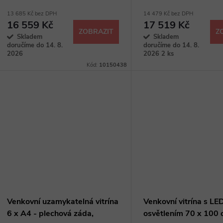
13 685 Kč bez DPH
14 479 Kč bez DPH
16 559 Kč
17 519 Kč
ZOBRAZIT
Z
Skladem
Skladem
doručíme do 14. 8.
doručíme do 14. 8.
2026
2026
2 ks
Kód:
10150438
Venkovní uzamykatelná vitrína
Venkovní vitrína s LE
6 x A4 - plechová záda,
osvětlením 70 x 100