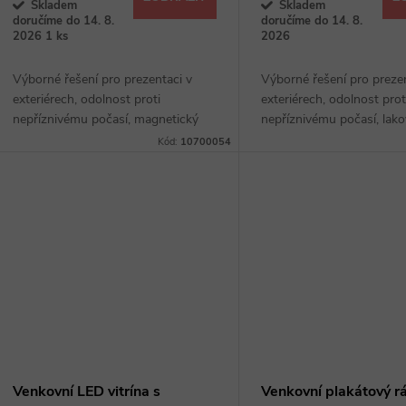
o
Skladem
Skladem
u
doručíme do 14. 8.
doručíme do 14. 8.
d
2026
1 ks
2026
k
Výborné řešení pro prezentaci v
Výborné řešení pro preze
u
exteriérech, odolnost proti
exteriérech, odolnost prot
t
nepříznivému počasí, magnetický
nepříznivému počasí, lak
k
popisovatelný povrch, s
povrch, jednoduchá vým
Kód:
10700054
ů
bezpečnostním zámkem
obsahu, s bezpečnostní
t
ů
Venkovní LED vitrína s
Venkovní plakátový 