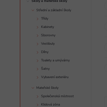
Školy a mateřské školy
t
Střední a základní školy
r
Třídy
a
Kabinety
Sborovny
n
Vestibuly
n
Dílny
Toalety a umývárny
í
Šatny
p
Vybavení exteriéru
a
Mateřské školy
Společenská místnost
n
Klidová zóna