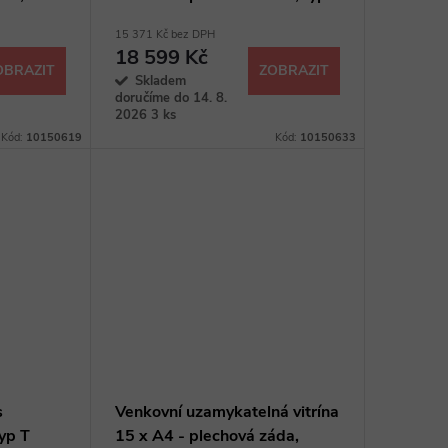
15 371 Kč bez DPH
18 599 Kč
OBRAZIT
ZOBRAZIT
Skladem
doručíme do 14. 8.
2026
3 ks
Kód:
10150619
Kód:
10150633
s
Venkovní uzamykatelná vitrína
yp T
15 x A4 - plechová záda,