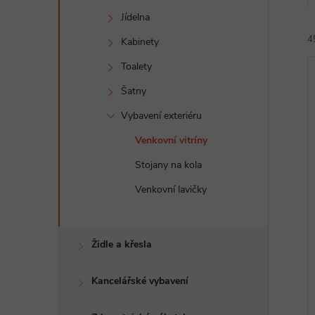
e
Jídelna
4
l
Kabinety
Toalety
Šatny
Vybavení exteriéru
Venkovní vitríny
í
Stojany na kola
i
Venkovní lavičky
Židle a křesla
Kancelářské vybavení