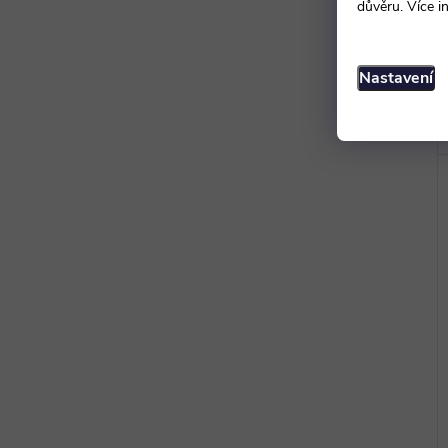
důvěru. Více i
Nastavení