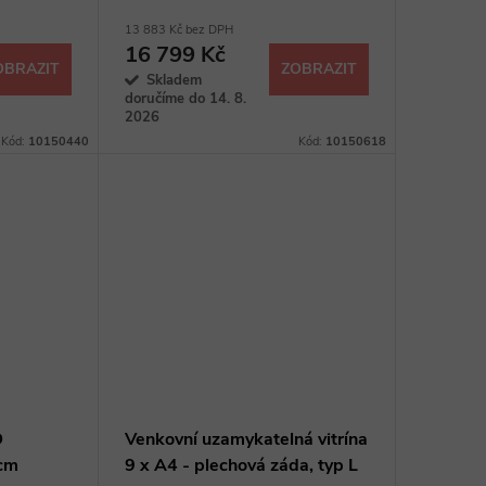
protipožární, typ T
13 883 Kč bez DPH
16 799 Kč
OBRAZIT
ZOBRAZIT
Skladem
doručíme do 14. 8.
2026
Kód:
10150440
Kód:
10150618
D
Venkovní uzamykatelná vitrína
 cm
9 x A4 - plechová záda, typ L