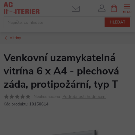
Přejít
NÁKUPNÍ
KOŠÍK
na
obsah
HLEDAT
Vitríny
Venkovní uzamykatelná
vitrína 6 x A4 - plechová
záda, protipožární, typ T
Podrobnosti hodnocení
Neohodnoceno
Kód produktu:
10150614