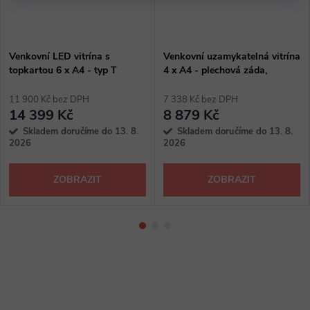
Venkovní LED vitrína s
Venkovní uzamykatelná vitrína
topkartou 6 x A4 - typ T
4 x A4 - plechová záda,
protipožární, typ T
11 900 Kč bez DPH
7 338 Kč bez DPH
14 399 Kč
8 879 Kč
Skladem doručíme do 13. 8.
Skladem doručíme do 13. 8.
2026
2026
ZOBRAZIT
ZOBRAZIT