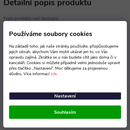
Detailní popis produktu
Popis produktu není dostupný
Používáme soubory cookies
Parametry produktu
Na základě toho, jak naše stránky používáte, přizpůsobujeme
Diskuse
jejich obsah, abychom Vám mohli ukázat jen to, co Vás
opravdu zajímá. Zkrátka se u nás budete cítit jako doma či v
kanceláři. Cookies si můžete případně velmi jednoduše upravit
přes tlačítko „Nastavení“. Moc děkujeme za projevenou
důvěru. Více informací
zde
.
Nastavení
Souhlasím