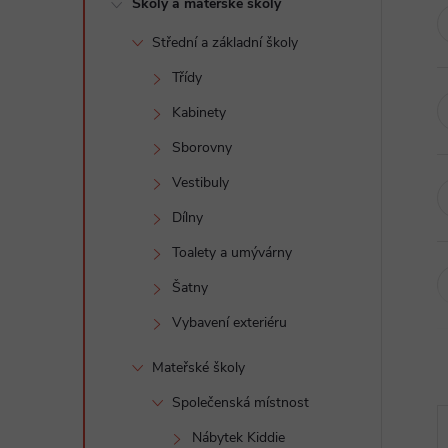
Školy a mateřské školy
t
Střední a základní školy
r
Třídy
a
Kabinety
Sborovny
n
Vestibuly
n
Dílny
Toalety a umývárny
í
Šatny
p
Vybavení exteriéru
a
Mateřské školy
Společenská místnost
n
Nábytek Kiddie