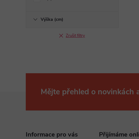
Výška (cm)
Zrušit filtry
Mějte přehled o novinkách
Z
á
p
Informace pro vás
Přijímáme onl