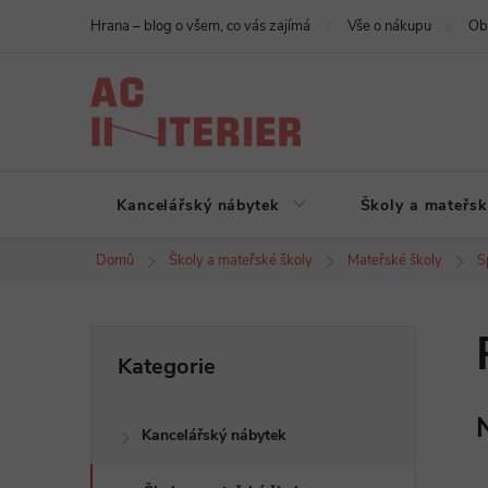
Přejít
Hrana – blog o všem, co vás zajímá
Vše o nákupu
Ob
na
obsah
Kancelářský nábytek
Školy a mateřsk
Domů
Školy a mateřské školy
Mateřské školy
S
P
Přeskočit
Kategorie
kategorie
o
Kancelářský nábytek
s