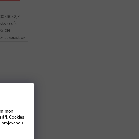
100x60x2,7
sky o síle
S dle
výběr z
ód:
204068/BUK
ám mohli
láři. Cookies
a projevenou