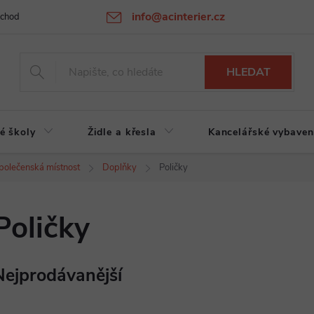
info@acinterier.cz
chodní podmínky
Ochrana osobních údajů
Atypická výroba na zak
HLEDAT
é školy
Židle a křesla
Kancelářské vybaven
polečenská místnost
Doplňky
Poličky
Poličky
Nejprodávanější