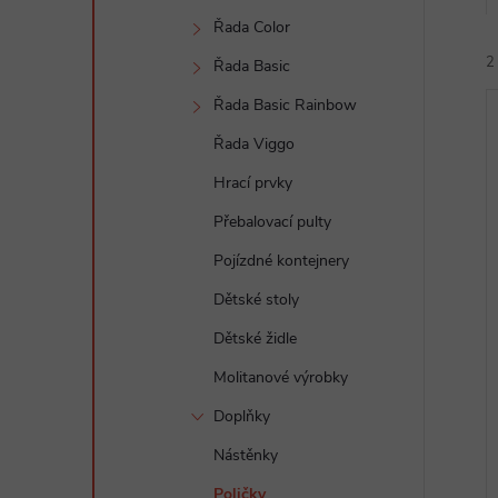
e
Řada Color
2
l
Řada Basic
Řada Basic Rainbow
Řada Viggo
Hrací prvky
Přebalovací pulty
í
Pojízdné kontejnery
i
Dětské stoly
Dětské židle
Molitanové výrobky
Doplňky
Nástěnky
Poličky