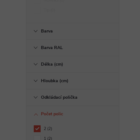
Novinka
0
Tip
0
Barva
Barva RAL
Délka (cm)
Hloubka (cm)
Odkládací polička
Počet polic
2
2
1
2