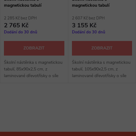
magnetickou tabulí
magnetickou tabulí
2 285 Kč bez DPH
2 607 Kč bez DPH
2 765 Kč
3 155 Kč
Dodání do 30 dnů
Dodání do 30 dnů
ZOBRAZIT
ZOBRAZIT
Školní nástěnka s magnetickou
Školní nástěnka s magnetickou
tabulí, 85x90x2,5 cm, z
tabulí, 105x90x2,5 cm, z
laminované dřevotřísky o síle
laminované dřevotřísky o síle
18 mm, ABS hrana, kovové
18 mm, ABS hrana, kovové
profily v barvě RAL na bocích,
profily v barvě RAL na bocích,
výběr z několika dezénů.
výběr z několika dezénů.
O
v
l