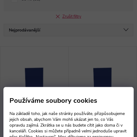
Zrušit filtry
Ř
Nejprodávanější
a
Nejlevnější
V
Nejdražší
z
ý
Abecedně
e
p
n
i
Používáme soubory cookies
í
s
Na základě toho, jak naše stránky používáte, přizpůsobujeme
p
Školní nástěnka s
Školní nástěnka s
jejich obsah, abychom Vám mohli ukázat jen to, co Vás
magnetickou tabulí
magnetickou tabulí
p
opravdu zajímá. Zkrátka se u nás budete cítit jako doma či v
kanceláři. Cookies si můžete případně velmi jednoduše upravit
přes tlačítko „Nastavení“. Moc děkujeme za projevenou
1 971 Kč bez DPH
2 260 Kč bez DPH