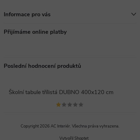
p
Informace pro vás
i
Přijímáme online platby
s
u
Poslední hodnocení produktů
Školní tabule třílistá DUBNO 400x120 cm
Copyright 2026
AC Interiér
. Všechna práva vyhrazena.
Vytvořil Shoptet