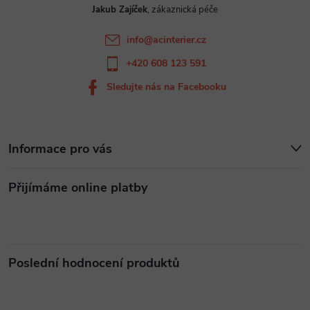
v
Jakub Zajíček
í
k
info
@
acinterier.cz
y
+420 608 123 591
v
Sledujte nás na Facebooku
ý
p
Informace pro vás
i
Přijímáme online platby
s
u
Poslední hodnocení produktů