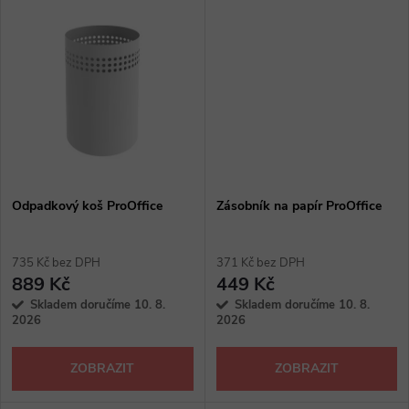
u
k
k
t
t
ů
ů
Odpadkový koš ProOffice
Zásobník na papír ProOffice
735 Kč bez DPH
371 Kč bez DPH
889 Kč
449 Kč
Skladem doručíme 10. 8.
Skladem doručíme 10. 8.
2026
2026
ZOBRAZIT
ZOBRAZIT