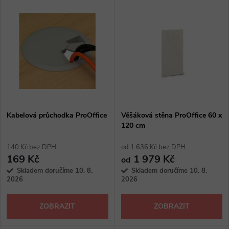
V
Nejdražší
z
ý
Abecedně
e
p
n
i
í
s
p
Kabelová průchodka ProOffice
Věšáková stěna ProOffice 60 x
120 cm
p
r
140 Kč bez DPH
od 1 636 Kč bez DPH
r
169 Kč
1 979 Kč
od
o
Skladem doručíme 10. 8.
Skladem doručíme 10. 8.
o
2026
2026
d
d
ZOBRAZIT
ZOBRAZIT
u