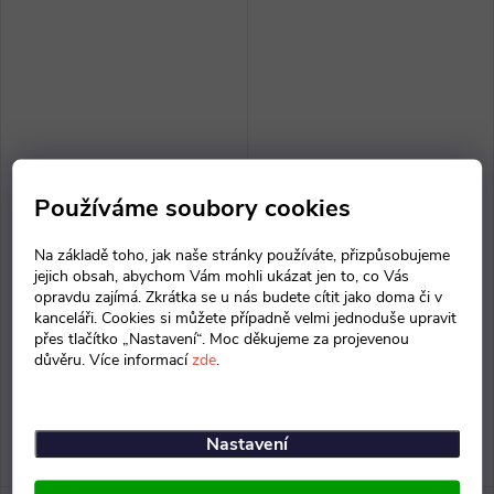
Používáme soubory cookies
Držák na PC ProOffice
Zámek do skříní ProOffice
Na základě toho, jak naše stránky používáte, přizpůsobujeme
jejich obsah, abychom Vám mohli ukázat jen to, co Vás
opravdu zajímá. Zkrátka se u nás budete cítit jako doma či v
kanceláři. Cookies si můžete případně velmi jednoduše upravit
1 675 Kč bez DPH
396 Kč bez DPH
přes tlačítko „Nastavení“. Moc děkujeme za projevenou
2 027 Kč
479 Kč
důvěru. Více informací
zde
.
Skladem doručíme 10. 8.
Skladem doručíme 10. 8.
2026
2026
Nastavení
ZOBRAZIT
ZOBRAZIT