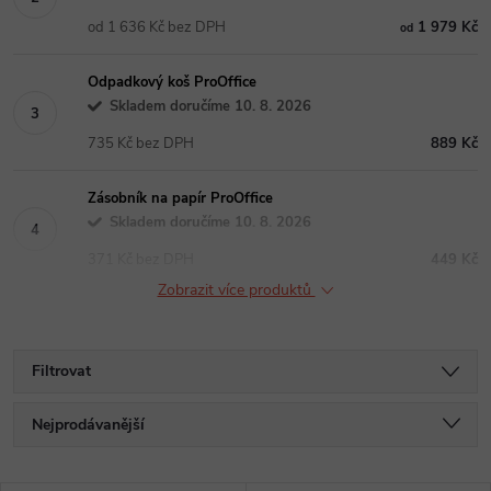
od 1 636 Kč bez DPH
1 979 Kč
od
Odpadkový koš ProOffice
Skladem doručíme 10. 8. 2026
735 Kč bez DPH
889 Kč
Zásobník na papír ProOffice
Skladem doručíme 10. 8. 2026
371 Kč bez DPH
449 Kč
Zobrazit více produktů
Filtrovat
Ř
Nejprodávanější
a
Nejlevnější