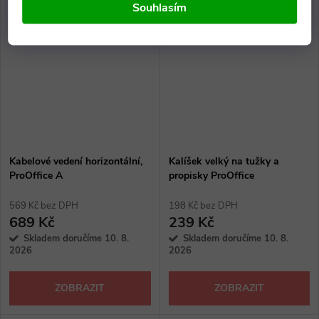
Souhlasím
Kabelové vedení horizontální,
Kalíšek velký na tužky a
ProOffice A
propisky ProOffice
569 Kč bez DPH
198 Kč bez DPH
689 Kč
239 Kč
Skladem doručíme 10. 8.
Skladem doručíme 10. 8.
2026
2026
ZOBRAZIT
ZOBRAZIT