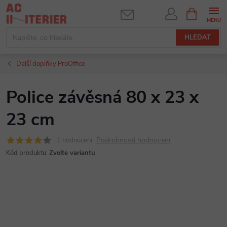
Přejít
NÁKUPNÍ
KOŠÍK
na
obsah
HLEDAT
Další doplňky ProOffice
Police závěsná 80 x 23 x
23 cm
Podrobnosti hodnocení
1 hodnocení
Kód produktu:
Zvolte variantu