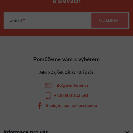
a slevách
Z
á
E-mail
ODEBÍRAT
p
a
t
Jakub Zajíček
í
info
@
acinterier.cz
+420 608 123 591
Sledujte nás na Facebooku
Informace pro vás