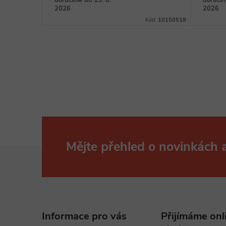
doručíme do 13. 8.
doručím
2026
2026
Kód:
10150525
Kód:
10150518
Mějte přehled o novinkách
Z
á
p
Informace pro vás
Přijímáme onl