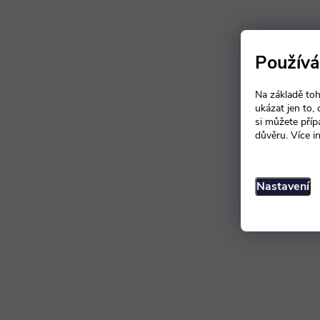
Používá
Na základě toh
ukázat jen to,
si můžete příp
důvěru. Více i
Nastavení