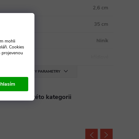
2,6 cm
35 cm
rámu
:
hliník
ám mohli
láři. Cookies
a projevenou
křídlové
VŠECHNY PARAMETRY
hlasím
aleznete v této kategorii