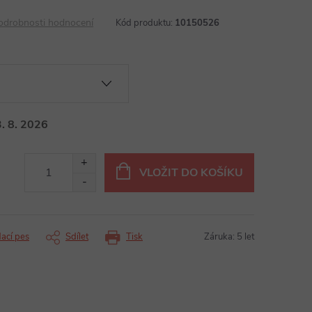
odrobnosti hodnocení
Kód produktu:
10150526
. 8. 2026
VLOŽIT DO KOŠÍKU
dací pes
Sdílet
Tisk
Záruka
:
5 let