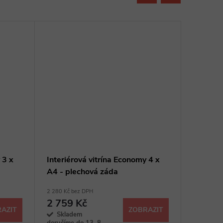
 3 x
Interiérová vitrína Economy 4 x
Interiér
A4 - plechová záda
A4 - pl
2 280 Kč bez DPH
1 080 Kč b
2 759 Kč
1 307
AZIT
ZOBRAZIT
Skladem
Sklad