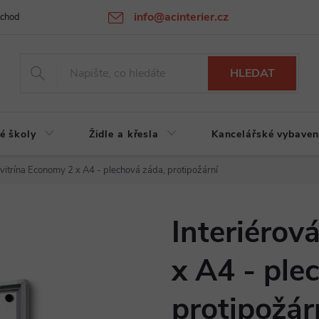
info@acinterier.cz
chodní podmínky
Ochrana osobních údajů
Atypická výroba na zak
HLEDAT
é školy
Židle a křesla
Kancelářské vybaven
 vitrína Economy 2 x A4 - plechová záda, protipožární
Interiérov
x A4 - ple
protipožár