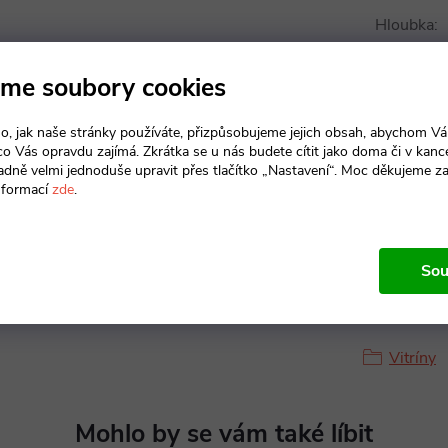
Hloubka
:
Výška
:
me soubory cookies
Materiál 
o, jak naše stránky používáte, přizpůsobujeme jejich obsah, abychom V
 co Vás opravdu zajímá. Zkrátka se u nás budete cítit jako doma či v kance
adně velmi jednoduše upravit přes tlačítko „Nastavení“. Moc děkujeme z
Typ dveří
:
nformací
zde
.
Sou
Produkt n
Vitríny