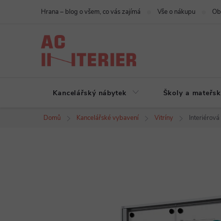
Přejít
Hrana – blog o všem, co vás zajímá
Vše o nákupu
Ob
na
obsah
Kancelářský nábytek
Školy a mateřsk
Domů
Kancelářské vybavení
Vitríny
Interiérová