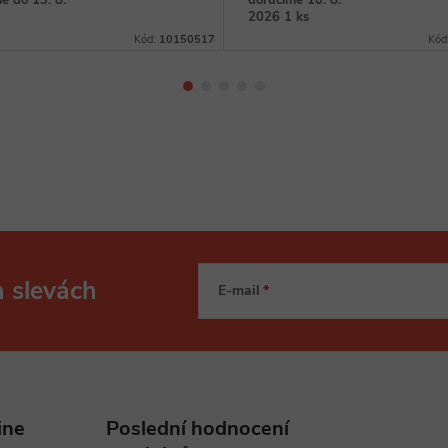
e do 13. 8.
doručíme 10. 8.
2026
1 ks
Kód:
10150517
Kód
a slevách
E-mail
ine
Poslední hodnocení