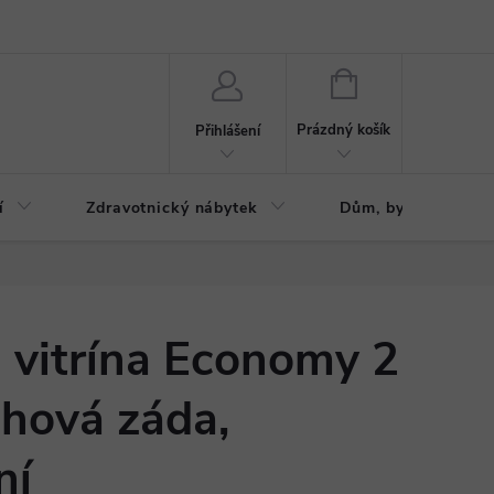
ázku
Reklamační řád
NÁKUPNÍ
KOŠÍK
Prázdný košík
Přihlášení
í
Zdravotnický nábytek
Dům, byt, zahrada
á vitrína Economy 2
chová záda,
ní