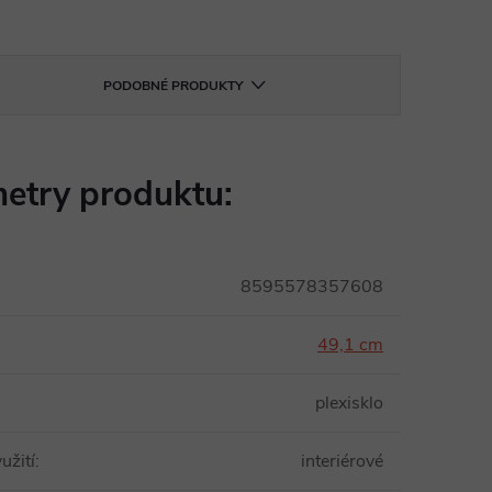
PODOBNÉ PRODUKTY
etry produktu:
8595578357608
49,1 cm
plexisklo
užití
:
interiérové