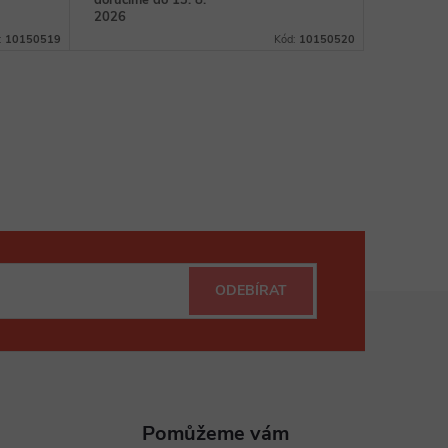
doručíme do 13. 8.
doručíme 
2026
2026
:
10150519
Kód:
10150520
ODEBÍRAT