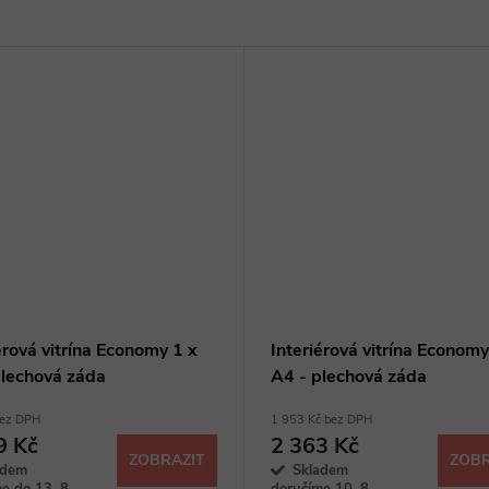
érová vitrína Economy 1 x
Interiérová vitrína Economy
plechová záda
A4 - plechová záda
bez DPH
1 953 Kč bez DPH
9 Kč
2 363 Kč
ZOBRAZIT
ZOBR
adem
Skladem