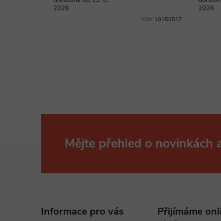
doručíme do 13. 8.
doručím
2026
2026
Kód:
10150517
Mějte přehled o novinkách
Z
á
p
Informace pro vás
Přijímáme onl