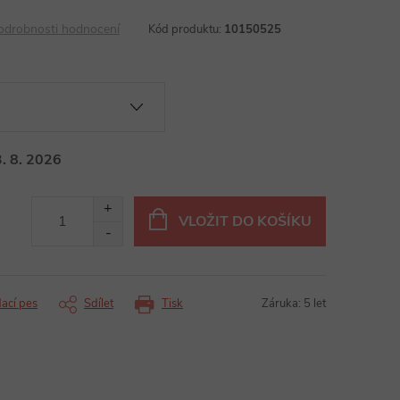
odrobnosti hodnocení
Kód produktu:
10150525
. 8. 2026
VLOŽIT DO KOŠÍKU
dací pes
Sdílet
Tisk
Záruka
:
5 let