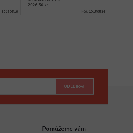
doručíme do 13. 8.
2026
50 ks
:
10150519
Kód:
10150526
ODEBÍRAT