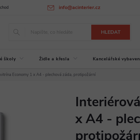
info@acinterier.cz
chodní podmínky
Ochrana osobních údajů
Atypická výroba na zak
HLEDAT
é školy
Židle a křesla
Kancelářské vybaven
 vitrína Economy 1 x A4 - plechová záda, protipožární
Interiérov
x A4 - ple
protipožár