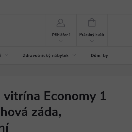
ázku
Reklamační řád
NÁKUPNÍ
KOŠÍK
Prázdný košík
Přihlášení
í
Zdravotnický nábytek
Dům, byt, zahrada
á vitrína Economy 1
chová záda,
ní