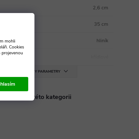
2,6 cm
35 cm
rámu
:
hliník
ám mohli
láři. Cookies
a projevenou
křídlové
VŠECHNY PARAMETRY
hlasím
aleznete v této kategorii