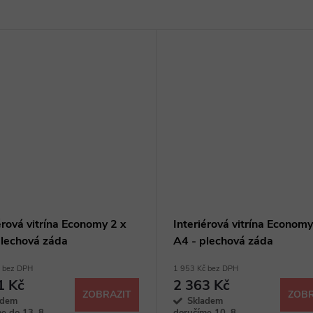
érová vitrína Economy 2 x
Interiérová vitrína Economy
plechová záda
A4 - plechová záda
č bez DPH
1 953 Kč bez DPH
1 Kč
2 363 Kč
ZOBRAZIT
ZOBR
adem
Skladem