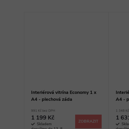
Interiérová vitrína Economy 1 x
Interi
A4 - plechová záda
A4 - 
991 Kč bez DPH
1 348 K
1 199 Kč
1 63
ZOBRAZIT
Skladem
Skl