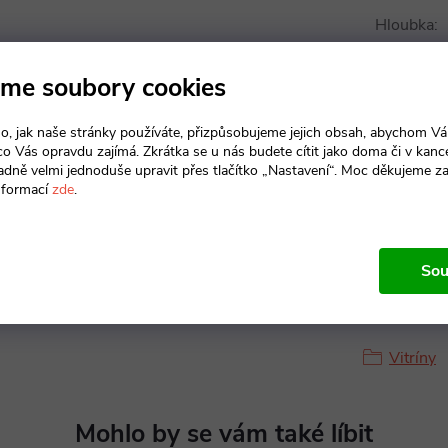
Hloubka
:
Výška
:
me soubory cookies
Materiál 
o, jak naše stránky používáte, přizpůsobujeme jejich obsah, abychom V
 co Vás opravdu zajímá. Zkrátka se u nás budete cítit jako doma či v kance
adně velmi jednoduše upravit přes tlačítko „Nastavení“. Moc děkujeme z
Typ dveří
:
nformací
zde
.
Sou
Produkt n
Vitríny