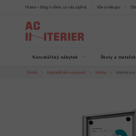
Přejít
Hrana – blog o všem, co vás zajímá
Vše o nákupu
Ob
na
obsah
Kancelářský nábytek
Školy a mateřsk
Domů
Kancelářské vybavení
Vitríny
Interiérová