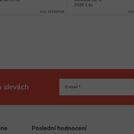
e do 13. 8.
doručíme 10. 8.
2026
1 ks
Kód:
10150518
Kód
a slevách
E-mail
ine
Poslední hodnocení