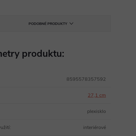
PODOBNÉ PRODUKTY
etry produktu:
8595578357592
27,1 cm
plexisklo
užití
:
interiérové