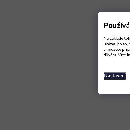
Používá
Na základě toh
ukázat jen to,
si můžete příp
důvěru. Více i
Nastavení