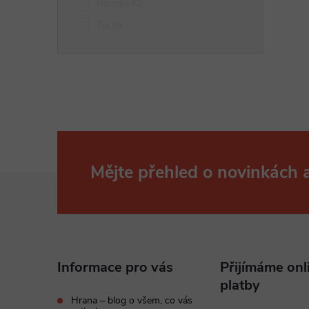
Novinka
0
Tip
0
r
Mějte přehled o novinkách
Z
á
i
p
Informace pro vás
Přijímáme onl
a
platby
Hrana – blog o všem, co vás