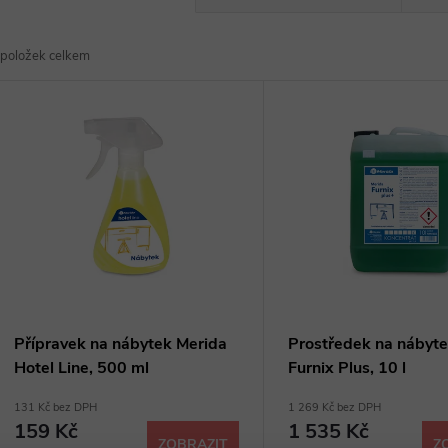
a
položek celkem
z
V
e
ý
n
p
p
s
r
p
Přípravek na nábytek Merida
Prostředek na nábyt
o
Hotel Line, 500 ml
Furnix Plus, 10 l
r
131 Kč bez DPH
1 269 Kč bez DPH
d
159 Kč
1 535 Kč
ZOBRAZIT
Z