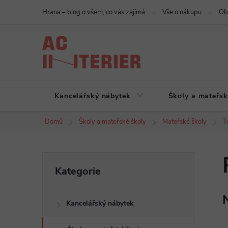
Přejít
Hrana – blog o všem, co vás zajímá
Vše o nákupu
Ob
na
obsah
Kancelářský nábytek
Školy a mateřsk
Domů
Školy a mateřské školy
Mateřské školy
T
P
Přeskočit
Kategorie
kategorie
o
Kancelářský nábytek
s