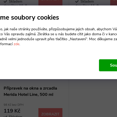
o
Skladem
Skladem
u
doručíme 10. 8.
doručíme 11. 8.
d
2026
4 ks
2026
me soubory cookies
Kód:
10390155
k
u
o, jak naše stránky používáte, přizpůsobujeme jejich obsah, abychom V
t
 co Vás opravdu zajímá. Zkrátka se u nás budete cítit jako doma či v kance
k
adně velmi jednoduše upravit přes tlačítko „Nastavení“. Moc děkujeme z
ů
nformací
zde
.
t
ů
Sou
Přípravek na okna a zrcadla
Merida Hotel Line, 500 ml
98 Kč bez DPH
119 Kč
ZOBRAZIT
Skladem