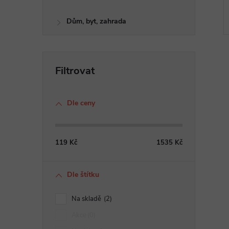
Dům, byt, zahrada
Dle ceny
l
119
Kč
1535
Kč
Dle štítku
Na skladě
2
í
Akce
0