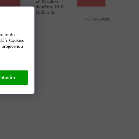
Skladem
doručíme 10. 8.
2026
1 ks
Kód:
10390189
Kód:
10390188
ám mohli
láři. Cookies
a projevenou
hlasím