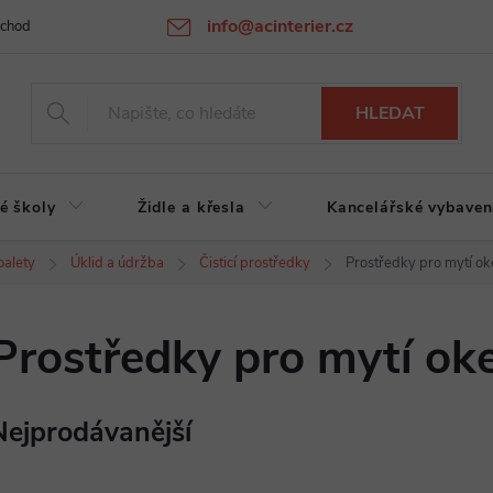
info@acinterier.cz
chodní podmínky
Ochrana osobních údajů
Atypická výroba na zak
HLEDAT
é školy
Židle a křesla
Kancelářské vybaven
oalety
Úklid a údržba
Čisticí prostředky
Prostředky pro mytí ok
Prostředky pro mytí ok
Nejprodávanější