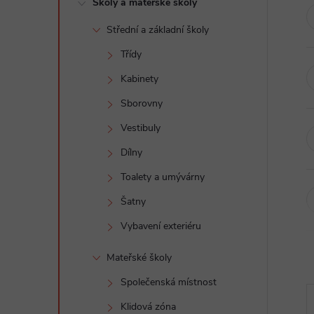
Školy a mateřské školy
t
Střední a základní školy
r
Třídy
a
Kabinety
Sborovny
n
Vestibuly
n
Dílny
Toalety a umývárny
í
Šatny
p
Vybavení exteriéru
a
Mateřské školy
Společenská místnost
n
Klidová zóna