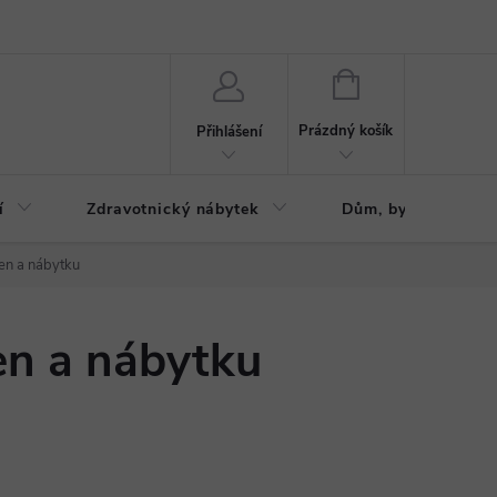
ázku
Reklamační řád
NÁKUPNÍ
KOŠÍK
Prázdný košík
Přihlášení
í
Zdravotnický nábytek
Dům, byt, zahrada
en a nábytku
en a nábytku