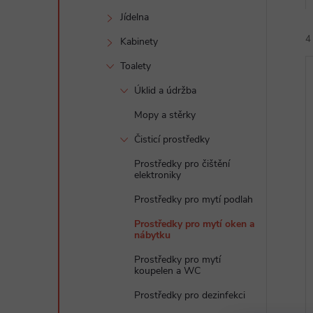
e
Jídelna
4
l
Kabinety
Toalety
Úklid a údržba
Mopy a stěrky
Čisticí prostředky
í
Prostředky pro čištění
i
elektroniky
Prostředky pro mytí podlah
Prostředky pro mytí oken a
nábytku
Prostředky pro mytí
koupelen a WC
Prostředky pro dezinfekci