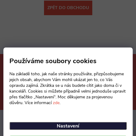
ZPĚT DO OBCHODU
Používáme soubory cookies
Mějte přehled o novinkách
a slevách
Na základě toho, jak naše stránky používáte, přizpůsobujeme
Z
jejich obsah, abychom Vám mohli ukázat jen to, co Vás
opravdu zajímá. Zkrátka se u nás budete cítit jako doma či v
á
kanceláři. Cookies si můžete případně velmi jednoduše upravit
E-mail
ODEBÍRAT
přes tlačítko „Nastavení“. Moc děkujeme za projevenou
důvěru. Více informací
zde
.
p
a
Nastavení