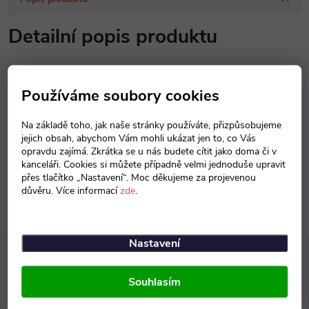
Detailní popis produktu
Popis produktu není dostupný
Používáme soubory cookies
Parametry produktu
Na základě toho, jak naše stránky používáte, přizpůsobujeme
jejich obsah, abychom Vám mohli ukázat jen to, co Vás
Diskuse
opravdu zajímá. Zkrátka se u nás budete cítit jako doma či v
kanceláři. Cookies si můžete případně velmi jednoduše upravit
přes tlačítko „Nastavení“. Moc děkujeme za projevenou
důvěru. Více informací
zde
.
Nastavení
Souhlasím