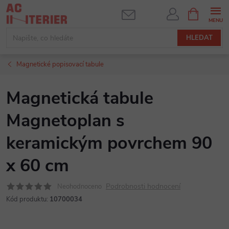
Přejít
NÁKUPNÍ
KOŠÍK
na
obsah
HLEDAT
Magnetické popisovací tabule
Magnetická tabule
Magnetoplan s
keramickým povrchem 90
x 60 cm
Podrobnosti hodnocení
Neohodnoceno
Kód produktu:
10700034