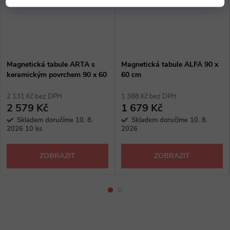
Magnetická tabule ARTA s
Magnetická tabule ALFA 90 x
keramickým povrchem 90 x 60
60 cm
cm
2 131 Kč bez DPH
1 388 Kč bez DPH
2 579 Kč
1 679 Kč
Skladem doručíme 10. 8.
Skladem doručíme 10. 8.
2026
10 ks
2026
ZOBRAZIT
ZOBRAZIT