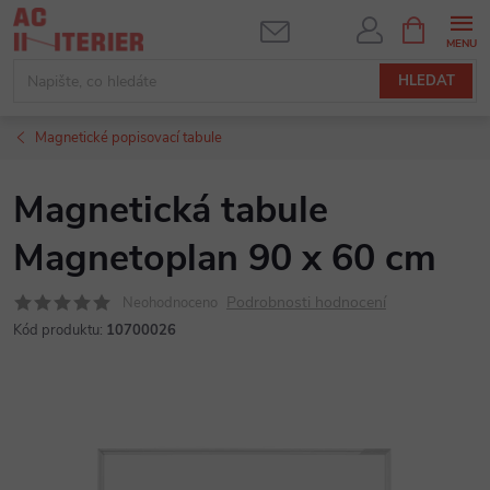
Přejít
NÁKUPNÍ
KOŠÍK
na
obsah
HLEDAT
Magnetické popisovací tabule
Magnetická tabule
Magnetoplan 90 x 60 cm
Podrobnosti hodnocení
Neohodnoceno
Kód produktu:
10700026