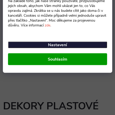
DEKORY DŘEVA
Na základě toho, jak naše stránky používáte, přizpůsobujeme
jejich obsah, abychom Vám mohli ukázat jen to, co Vás
opravdu zajímá. Zkrátka se u nás budete cítit jako doma či v
kanceláři. Cookies si můžete případně velmi jednoduše upravit
přes tlačítko „Nastavení“. Moc děkujeme za projevenou
důvěru. Více informací
zde
.
Nastavení
Bílá
Buk
Třešeň
Souhlasím
DEKORY PLASTOVÉ