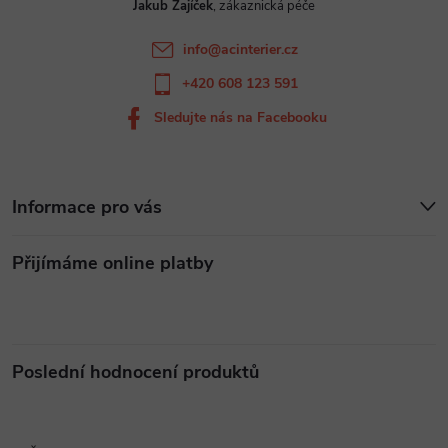
Jakub Zajíček
í
info
@
acinterier.cz
+420 608 123 591
Sledujte nás na Facebooku
Informace pro vás
Přijímáme online platby
Poslední hodnocení produktů