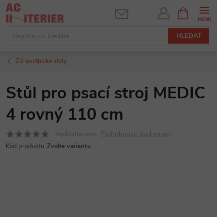
Přejít
NÁKUPNÍ
KOŠÍK
na
obsah
HLEDAT
Zdravotnické stoly
Stůl pro psací stroj MEDIC
4 rovný 110 cm
Podrobnosti hodnocení
Neohodnoceno
Kód produktu:
Zvolte variantu