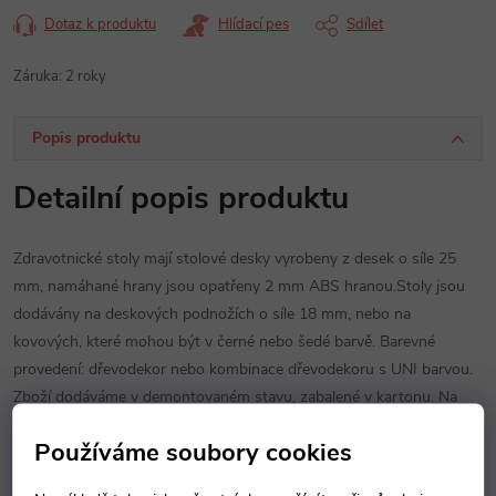
Dotaz k produktu
Hlídací pes
Sdílet
Záruka
:
2 roky
Popis produktu
Detailní popis produktu
Zdravotnické stoly mají stolové desky vyrobeny z desek o síle 25
mm, namáhané hrany jsou opatřeny 2 mm ABS hranou.Stoly jsou
dodávány na deskových podnožích o síle 18 mm, nebo na
kovových, které mohou být v černé nebo šedé barvě. Barevné
provedení: dřevodekor nebo kombinace dřevodekoru s UNI barvou.
Zboží dodáváme v demontovaném stavu, zabalené v kartonu. Na
použité materiály lze dodat atesty zdravotní nezávadnosti.
Používáme soubory cookies