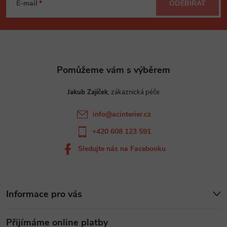
á
E-mail
ODEBÍRAT
p
a
t
Jakub Zajíček
í
info
@
acinterier.cz
+420 608 123 591
Sledujte nás na Facebooku
Informace pro vás
Přijímáme online platby