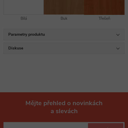
Bílá
Buk
Třešeň
Parametry produktu
Diskuse
Mějte přehled o novinkách
a slevách
Z