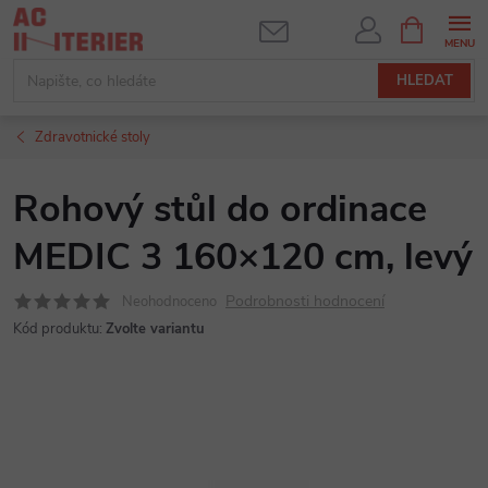
Přejít
NÁKUPNÍ
KOŠÍK
na
obsah
HLEDAT
Zdravotnické stoly
Rohový stůl do ordinace
MEDIC 3 160×120 cm, levý
Podrobnosti hodnocení
Neohodnoceno
Kód produktu:
Zvolte variantu