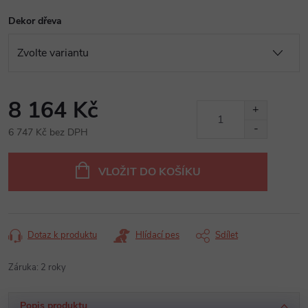
Dekor dřeva
8 164 Kč
6 747 Kč bez DPH
Měrná
cena:
VLOŽIT DO KOŠÍKU
Dotaz k produktu
Hlídací pes
Sdílet
Záruka
:
2 roky
Popis produktu