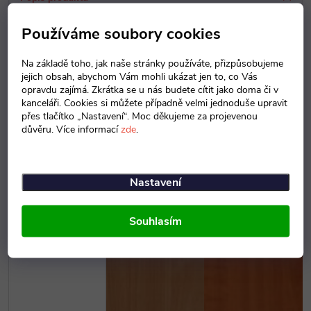
Detailní popis produktu
Používáme soubory cookies
Na základě toho, jak naše stránky používáte, přizpůsobujeme
Zdravotnické rohové stoly mají stolové desky vyrobeny z desek o
jejich obsah, abychom Vám mohli ukázat jen to, co Vás
opravdu zajímá. Zkrátka se u nás budete cítit jako doma či v
síle 25 mm, namáhané hrany jsou opatřeny 2 mm ABS hranou.
kanceláři. Cookies si můžete případně velmi jednoduše upravit
Stoly jsou dodávány na deskových podnožích o síle 18 mm, nebo
přes tlačítko „Nastavení“. Moc děkujeme za projevenou
na kovových, které mohou být v černé nebo šedé barvě. Zboží
důvěru. Více informací
zde
.
dodáváme v demontovaném stavu, zabalené v kartonu. Na použité
materiály lze dodat atesty zdravotní nezávadnosti.
Nastavení
DEKORY DŘEVA
Souhlasím