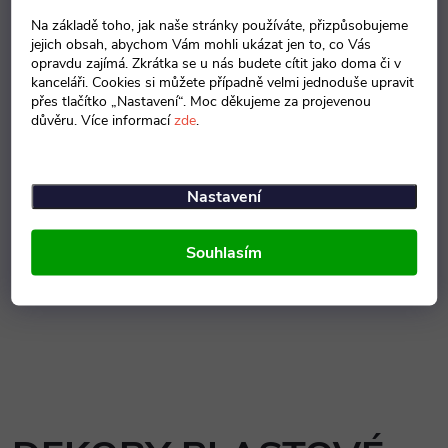
Na základě toho, jak naše stránky používáte, přizpůsobujeme
DEKORY DŘEVA
jejich obsah, abychom Vám mohli ukázat jen to, co Vás
opravdu zajímá. Zkrátka se u nás budete cítit jako doma či v
kanceláři. Cookies si můžete případně velmi jednoduše upravit
přes tlačítko „Nastavení“. Moc děkujeme za projevenou
důvěru. Více informací
zde
.
Nastavení
Souhlasím
Bílá
Buk
Třešeň