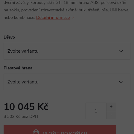
dveřní závěsy, korpusy skříně tl. 18 mm, hrana ABS, policová skříň
na soklu, provedení zdravotnícké skříně: buk, třešeň, bílá, UNI barva,
nebo kombinace.
Detailní informace
Dřevo
Plastová hrana
10 045 Kč
8 302 Kč bez DPH
Měrná
cena:
VLOŽIT DO KOŠÍKU