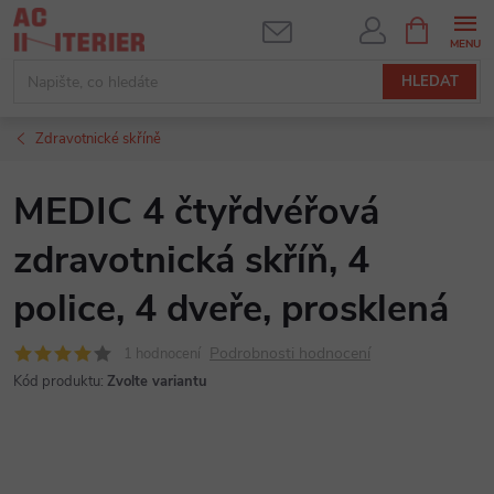
Přejít
NÁKUPNÍ
KOŠÍK
na
obsah
HLEDAT
Zdravotnické skříně
MEDIC 4 čtyřdvéřová
zdravotnická skříň, 4
police, 4 dveře, prosklená
Podrobnosti hodnocení
1 hodnocení
Kód produktu:
Zvolte variantu