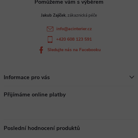
t
Jakub Zajíček
í
info
@
acinterier.cz
+420 608 123 591
Sledujte nás na Facebooku
Informace pro vás
Přijímáme online platby
Poslední hodnocení produktů