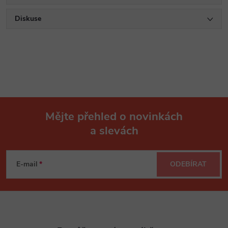
Diskuse
Mějte přehled o novinkách
a slevách
Z
á
E-mail
ODEBÍRAT
p
a